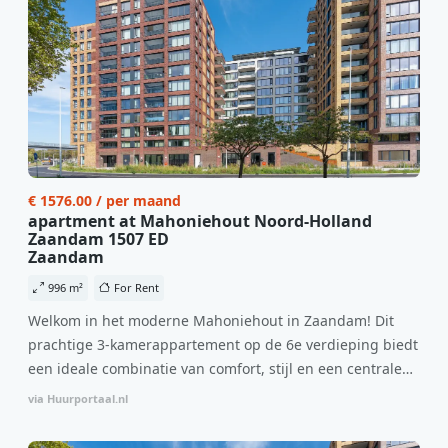
€ 1576.00 / per maand
apartment at Mahoniehout Noord-Holland
Zaandam 1507 ED
Zaandam
996 m²
For Rent
Welkom in het moderne Mahoniehout in Zaandam! Dit
prachtige 3-kamerappartement op de 6e verdieping biedt
een ideale combinatie van comfort, stijl en een centrale
locatie. Met een huurprijs van €1.576 per maand
via Huurportaal.nl
(inclusief BTW) en bijkomende servicekosten van €107,50
per maand is dit een geweldige kans voor professionals