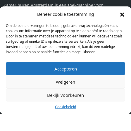
Kamer huren Amsterdam is een zoekmachine voor
studentenkamers en appartementen in Amsterdam. Wij halen
Beheer cookie toestemming
bij verschillende aanbieders het kamer aanbod per stad op.
Om de beste ervaringen te bieden, gebruiken wij technologieën zoals
Hierdoor kan je op één pagina het complete aanbod kamers in
cookies om informatie over je apparaat op te slaan en/of te raadplegen.
Amsterdam bekijken. Voor het meest recente en complete
Door in te stemmen met deze technologieën kunnen wij gegevens zoals
aanbod ben je bij ons een juiste adres. Wij verhuren zelf geen
surfgedrag of unieke ID's op deze site verwerken. Als je geen
toestemming geeft of uw toestemming intrekt, kan dit een nadelige
studentenkamers of appartementen, maar tonen enkel het
invloed hebben op bepaalde functies en mogelijkheden.
aanbod. Staat jouw nieuwe kamer er tussen, meld je dan aan
op de website van de kameraanbieder.
Accepteren
Kamers in andere steden
Weigeren
Kamer huren in Amsterdam
Bekijk voorkeuren
Cookiebeleid
Pagina’s
Home
Blog