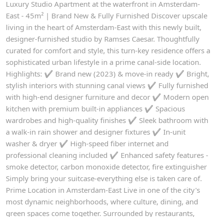
Luxury Studio Apartment at the waterfront in Amsterdam-
East - 45m² | Brand New & Fully Furnished Discover upscale
living in the heart of Amsterdam-East with this newly built,
designer-furnished studio by Ramses Caesar. Thoughtfully
curated for comfort and style, this turn-key residence offers a
sophisticated urban lifestyle in a prime canal-side location.
Highlights: ✔ Brand new (2023) & move-in ready ✔ Bright,
stylish interiors with stunning canal views ✔ Fully furnished
with high-end designer furniture and decor ✔ Modern open
kitchen with premium built-in appliances ✔ Spacious
wardrobes and high-quality finishes ✔ Sleek bathroom with
a walk-in rain shower and designer fixtures ✔ In-unit
washer & dryer ✔ High-speed fiber internet and
professional cleaning included ✔ Enhanced safety features -
smoke detector, carbon monoxide detector, fire extinguisher
Simply bring your suitcase-everything else is taken care of.
Prime Location in Amsterdam-East Live in one of the city's
most dynamic neighborhoods, where culture, dining, and
green spaces come together. Surrounded by restaurants,