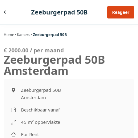
Ga
naar
Zeeburgerpad 50B
Reageer
de
inhoud
Home
·
Kamers
·
Zeeburgerpad 50B
€ 2000.00 / per maand
Zeeburgerpad 50B
Amsterdam
Zeeburgerpad 50B
Amsterdam
Beschikbaar vanaf
45 m² oppervlakte
For Rent