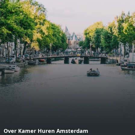
bathroom and fitted wardrobes. High-grade finishes
include oak flooring (with floor heating), modular led
lighting, exquisitely tailored wall panels and floor-to-
ceiling windows with layered treatments.Notice:
Displayed prices and data are not final, and should be
used for informative purpose only. They are not
contractual or binding. Energy pass This building is not
subject to EnEV. - Flatscreen TV - Hairdryer - Heating -
Towels and sheets - Iron - Hygiene utensils - Washing
machine - Oven - Microwave - Refrigerator - Internet -
Working desk Homelike Code: UBK-396713 Available From:
Now
Over Kamer Huren Amsterdam