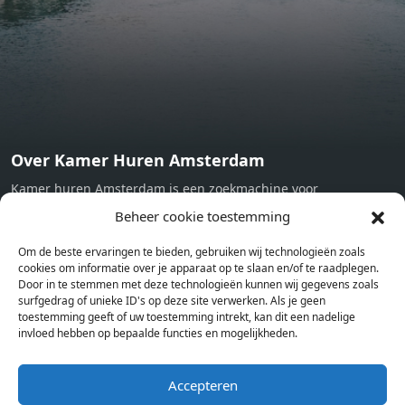
Working desk Homelike Code: UBK-396713 Available From:
Now
Over Kamer Huren Amsterdam
Kamer huren Amsterdam is een zoekmachine voor
studentenkamers en appartementen in Amsterdam. Wij halen
Beheer cookie toestemming
bij verschillende aanbieders het kamer aanbod per stad op.
Om de beste ervaringen te bieden, gebruiken wij technologieën zoals
Hierdoor kan je op één pagina het complete aanbod kamers in
cookies om informatie over je apparaat op te slaan en/of te raadplegen.
Amsterdam bekijken. Voor het meest recente en complete
Door in te stemmen met deze technologieën kunnen wij gegevens zoals
aanbod ben je bij ons een juiste adres. Wij verhuren zelf geen
surfgedrag of unieke ID's op deze site verwerken. Als je geen
toestemming geeft of uw toestemming intrekt, kan dit een nadelige
studentenkamers of appartementen, maar tonen enkel het
invloed hebben op bepaalde functies en mogelijkheden.
aanbod. Staat jouw nieuwe kamer er tussen, meld je dan aan
op de website van de kameraanbieder.
Accepteren