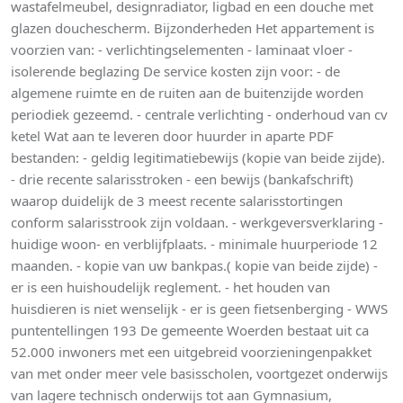
wastafelmeubel, designradiator, ligbad en een douche met
glazen douchescherm. Bijzonderheden Het appartement is
voorzien van: - verlichtingselementen - laminaat vloer -
isolerende beglazing De service kosten zijn voor: - de
algemene ruimte en de ruiten aan de buitenzijde worden
periodiek gezeemd. - centrale verlichting - onderhoud van cv
ketel Wat aan te leveren door huurder in aparte PDF
bestanden: - geldig legitimatiebewijs (kopie van beide zijde).
- drie recente salarisstroken - een bewijs (bankafschrift)
waarop duidelijk de 3 meest recente salarisstortingen
conform salarisstrook zijn voldaan. - werkgeversverklaring -
huidige woon- en verblijfplaats. - minimale huurperiode 12
maanden. - kopie van uw bankpas.( kopie van beide zijde) -
er is een huishoudelijk reglement. - het houden van
huisdieren is niet wenselijk - er is geen fietsenberging - WWS
puntentellingen 193 De gemeente Woerden bestaat uit ca
52.000 inwoners met een uitgebreid voorzieningenpakket
van met onder meer vele basisscholen, voortgezet onderwijs
van lagere technisch onderwijs tot aan Gymnasium,