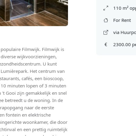
110 m² op
For Rent
via Huurpo
2300.00 p
 populaire Filmwijk. Filmwijk is
 diverse wijkvoorzieningen,
gezondheidscentrum. U kunt
t Lumièrepark. Het centrum van
staurants, cafés, een bioscoop,
ts 10 minuten lopen of 3 minuten
't Gooi zijn gemakkelijk en snel
ee betreedt u de woning. In de
 trapopgang naar de eerste
en fontein en elektrische
 tuingerichte woonkamer, die door
chtinval en een prettig ruimtelijk