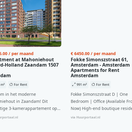
6.00 / per maand
€ 6450.00 / per maand
tment at Mahoniehout
Fokke Simonszstraat 61,
d-Holland Zaandam 1507
Amsterdam - Amsterdam
Apartments for Rent
ndam
Amsterdam
 m²
For Rent
991 m²
For Rent
m in het moderne
Fokke Simonszstraat D | One
iehout in Zaandam! Dit
Bedroom | Office (Available Fr
tige 3-kamerappartement op
Now) High-end boutique reside
 verdieping biedt een ideale
complex in De Pijp feautring a
rportaal.nl
via Huurportaal.nl
natie van comfort, stijl en een
open floor plan and elevator a
ale locatie. Met een huurprijs
with open living space The bri