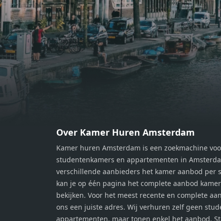
moment van rust. De woning
momen
beschikt over twee comfortabele
besch
slaapkamers van respectievelijk 12,1
slaap
m² en 8 m². Beide kamers bieden tal
m² en
van mogelijkheden, zoals een fijne
van m
werkplek, een logeerkamer of een
werkp
persoonlijke slaapkamer. De
perso
moderne badkamer is voorzien van
moder
een douche en wastafel, en er is een
een d
apart toilet - ideaal voor extra
apart 
gemak en privacy. Gelegen in een
gemak
Over Kamer Huren Amsterdam
rustige, groene omgeving in
rusti
Kamer huren Amsterdam is een zoekmachine voo
Zaandam, bevindt de woning zich
Zaand
studentenkamers en appartementen in Amsterdam
op een perfecte locatie. Winkels,
op ee
verschillende aanbieders het kamer aanbod per s
openbaar vervoer en uitvalswegen
openb
kan je op één pagina het complete aanbod kame
naar Amsterdam zijn allemaal
naar 
bekijken. Voor het meest recente en complete aan
binnen handbereik. Bovendien
binne
ons een juiste adres. Wij verhuren zelf geen stu
geniet je hier van de unieke
genie
appartementen, maar tonen enkel het aanbod. S