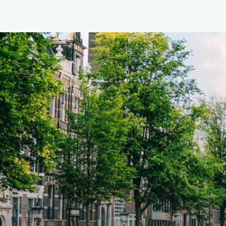
van €1.576 per maand (inclusief
van €
BTW) en bijkomende servicekosten
BTW) 
van €107,50 per maand is dit een
van €
geweldige kans voor professionals
gewel
die op zoek zijn naar een woning die
die o
direct beschikbaar is vanaf 1 april
direc
2026. Bij binnenkomst word je
2026. Bij binnenkomst word j
verwelkomd in een ruime
verwe
woonkamer met open keuken,
woonk
samen goed voor 44 m² aan
samen
leefruimte. De lichte woonkamer
leefr
biedt genoeg ruimte voor een
biedt
gezellige zithoek én een stijlvolle
gezell
eethoek. De keuken is van alle
eetho
gemakken voorzien, perfect voor het
gemak
bereiden van heerlijke maaltijden.
berei
Vanuit de woonkamer stap je zo het
Vanui
balkon op, waar je kunt genieten
balko
van een prachtig uitzicht en een
van e