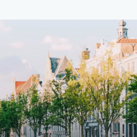
d
boutique residential complex in the
cial
Weteringbuurt. The fully furnished,
fitted
93m2, ready-to-live, contemporary
s
apartments with separate private
storage and secure bicycle parking
with an elegant lobby with an
and
elevator and green communal
ayered
spaces.The building incorporates
ue
solar panels to generate energy
supply. The windows have solar
shed,
control glazing, and the apartments
have climate control driven by a
ate
thermal energy storage system.
rking
Underfloor heating and cooling
contribute to a healthy indoor
environment. The atriums' seasonal
tes
green walls provide natural summer
gy
cooling, improved air quality and
r
acoustics, and are specially