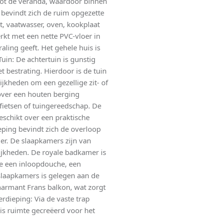
 tot de veranda, waardoor binnen
 bevindt zich de ruim opgezette
t, vaatwasser, oven, kookplaat
rkt met een nette PVC-vloer in
aling geeft. Het gehele huis is
in: De achtertuin is gunstig
bestrating. Hierdoor is de tuin
jkheden om een gezellige zit- of
 over een houten berging
 fietsen of tuingereedschap. De
eschikt over een praktische
eping bevindt zich de overloop
r. De slaapkamers zijn van
ijkheden. De royale badkamer is
e een inloopdouche, een
slaapkamers is gelegen aan de
harmant Frans balkon, wat zorgt
erdieping: Via de vaste trap
is ruimte gecreëerd voor het