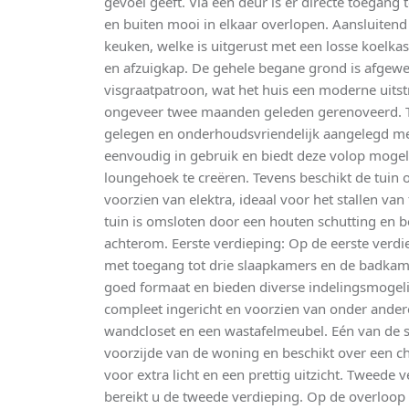
gevoel geeft. Via een deur is er directe toegang
en buiten mooi in elkaar overlopen. Aansluitend
keuken, welke is uitgerust met een losse koelkas
en afzuigkap. De gehele begane grond is afgewe
visgraatpatroon, wat het huis een moderne uitstr
ongeveer twee maanden geleden gerenoveerd. Tu
gelegen en onderhoudsvriendelijk aangelegd met 
eenvoudig in gebruik en biedt deze volop mogeli
loungehoek te creëren. Tevens beschikt de tuin
voorzien van elektra, ideaal voor het stallen van
tuin is omsloten door een houten schutting en b
achterom. Eerste verdieping: Op de eerste verdi
met toegang tot drie slaapkamers en de badkame
goed formaat en bieden diverse indelingsmogel
compleet ingericht en voorzien van onder ander
wandcloset en een wastafelmeubel. Eén van de 
voorzijde van de woning en beschikt over een c
voor extra licht en een prettig uitzicht. Tweede v
bereikt u de tweede verdieping. Op de overloop 