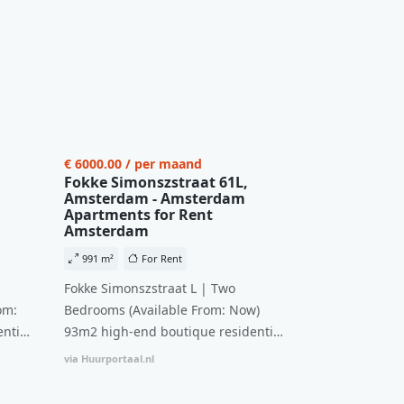
€ 6000.00 / per maand
Fokke Simonszstraat 61L,
Amsterdam - Amsterdam
Apartments for Rent
Amsterdam
991 m²
For Rent
Fokke Simonszstraat L | Two
om:
Bedrooms (Available From: Now)
ntial
93m2 high-end boutique residential
n
complex in De Pijp feautring an
via Huurportaal.nl
ccesss
open floor plan and elevator acesss
ght
with open living space A high-end