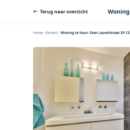
Ga
naar
Woning 
Terug naar overzicht
de
inhoud
Home
·
Kamers
·
Woning te huur: Stan Laurelstraat 29 1