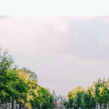
1.576 per maand (inclusief
residence features efficient an
en bijkomende servicekosten
functional open floor plan, spe
107,50 per maand is dit een
custom kitchen, bathroom and 
dige kans voor professionals
wardrobes. High-grade finishe
p zoek zijn naar een woning die
include oak flooring (with floor
t beschikbaar is vanaf 1 april
heating), modular led lighting,
e
exquisite tailored wall panels 
lkomd in een ruime
floor to ceiling windows with l
amer met open keuken,
treatments.A high-end boutiq
 goed voor 44 m² aan
residential complex in the
uimte. De lichte woonkamer
Weteringbuurt. The fully furni
 genoeg ruimte voor een
ready-to-live, contemporary
ige zithoek én een stijlvolle
apartments with separate priv
ek. De keuken is van alle
storage and secure bicycle pa
ken voorzien, perfect voor het
with an elegant lobby with an
den van heerlijke maaltijden.
elevator and green communal
t de woonkamer stap je zo het
spaces.The building incorpora
n op, waar je kunt genieten
solar panels to generate ener
en prachtig uitzicht en een
supply. The windows have sola