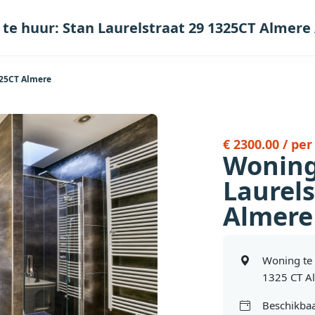
te huur: Stan Laurelstraat 29 1325CT Almere
325CT Almere
€ 2300.00 / pe
Woning
Laurels
Almere
Woning te 
1325 CT A
Beschikbaa