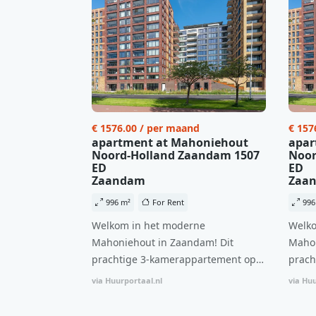
€ 1576.00 / per maand
€ 157
apartment at Mahoniehout
apar
Noord-Holland Zaandam 1507
Noor
ED
ED
Zaandam
Zaa
996 m²
For Rent
996
Welkom in het moderne
Welko
Mahoniehout in Zaandam! Dit
Mahon
prachtige 3-kamerappartement op
prach
de 6e verdieping biedt een ideale
de 6e
via Huurportaal.nl
via Huu
combinatie van comfort, stijl en een
combi
centrale locatie. Met een huurprijs
centr