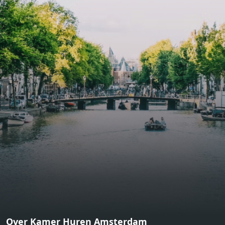
functional open floor plan, a unique custom kitchen, a
bathroom and fitted wardrobes. High-grade finishes
include oak flooring (with floor heating), modular led
lighting, exquisitely tailored wall panels and floor-to-
ceiling windows with layered treatments.Notice:
Displayed prices and data are not final, and should be
used for informative purpose only. They are not
contractual or binding. Energy pass This building is not
subject to EnEV. - Flatscreen TV - Hairdryer - Heating -
Towels and sheets - Iron - Hygiene utensils - Washing
machine - Oven - Microwave - Refrigerator - Internet -
Working desk Homelike Code: UBK-396713 Available From:
Now
Over Kamer Huren Amsterdam