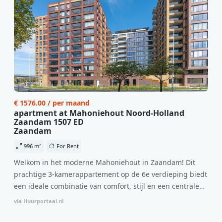
€ 1576.00 / per maand
apartment at Mahoniehout Noord-Holland
Zaandam 1507 ED
Zaandam
996 m²
For Rent
Welkom in het moderne Mahoniehout in Zaandam! Dit
prachtige 3-kamerappartement op de 6e verdieping biedt
een ideale combinatie van comfort, stijl en een centrale
locatie. Met een huurprijs van €1.576 per maand
via Huurportaal.nl
(inclusief BTW) en bijkomende servicekosten van €107,50
per maand is dit een geweldige kans voor professionals