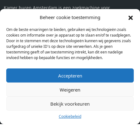
Kamer huren Amsterdam is een zoekmachine voor
studentenkamers en appartementen in Amsterdam. Wij halen
Beheer cookie toestemming
bij verschillende aanbieders het kamer aanbod per stad op.
Om de beste ervaringen te bieden, gebruiken wij technologieën zoals
Hierdoor kan je op één pagina het complete aanbod kamers in
cookies om informatie over je apparaat op te slaan en/of te raadplegen.
Amsterdam bekijken. Voor het meest recente en complete
Door in te stemmen met deze technologieën kunnen wij gegevens zoals
aanbod ben je bij ons een juiste adres. Wij verhuren zelf geen
surfgedrag of unieke ID's op deze site verwerken. Als je geen
toestemming geeft of uw toestemming intrekt, kan dit een nadelige
studentenkamers of appartementen, maar tonen enkel het
invloed hebben op bepaalde functies en mogelijkheden.
aanbod. Staat jouw nieuwe kamer er tussen, meld je dan aan
op de website van de kameraanbieder.
Accepteren
Weigeren
Kamers in andere steden
Kamer huren in Amsterdam
Bekijk voorkeuren
Cookiebeleid
Pagina’s
Home