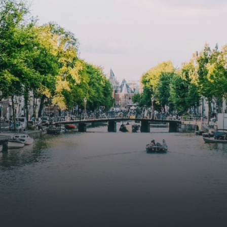
butterflies.The bright residence features an efficient and
functional open floor plan, a unique custom kitchen, a
bathroom and fitted wardrobes. High-grade finishes
include oak flooring (with floor heating), modular led
lighting, exquisitely tailored wall panels and floor-to-
ceiling windows with layered treatments.Notice:
Displayed prices and data are not final, and should be
used for informative purpose only. They are not
contractual or binding. Energy pass This building is not
subject to EnEV. - Flatscreen TV - Hairdryer - Heating -
Towels and sheets - Iron - Hygiene utensils - Washing
machine - Oven - Microwave - Refrigerator - Internet -
Working desk Homelike Code: UBK-396713 Available From:
Now