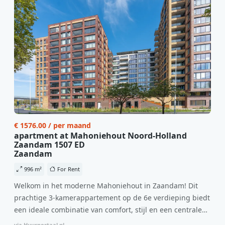
€ 1576.00 / per maand
apartment at Mahoniehout Noord-Holland
Zaandam 1507 ED
Zaandam
996 m²
For Rent
Welkom in het moderne Mahoniehout in Zaandam! Dit
prachtige 3-kamerappartement op de 6e verdieping biedt
een ideale combinatie van comfort, stijl en een centrale
locatie. Met een huurprijs van €1.576 per maand
via Huurportaal.nl