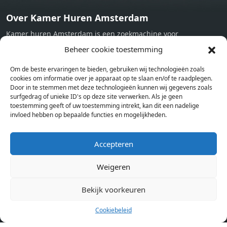
Over Kamer Huren Amsterdam
Kamer huren Amsterdam is een zoekmachine voor
studentenkamers en appartementen in Amsterdam. Wij halen
Beheer cookie toestemming
bij verschillende aanbieders het kamer aanbod per stad op.
Om de beste ervaringen te bieden, gebruiken wij technologieën zoals
Hierdoor kan je op één pagina het complete aanbod kamers in
cookies om informatie over je apparaat op te slaan en/of te raadplegen.
Amsterdam bekijken. Voor het meest recente en complete
Door in te stemmen met deze technologieën kunnen wij gegevens zoals
aanbod ben je bij ons een juiste adres. Wij verhuren zelf geen
surfgedrag of unieke ID's op deze site verwerken. Als je geen
toestemming geeft of uw toestemming intrekt, kan dit een nadelige
studentenkamers of appartementen, maar tonen enkel het
invloed hebben op bepaalde functies en mogelijkheden.
aanbod. Staat jouw nieuwe kamer er tussen, meld je dan aan
op de website van de kameraanbieder.
Accepteren
Weigeren
Kamers in andere steden
Kamer huren in Amsterdam
Bekijk voorkeuren
Cookiebeleid
Pagina’s