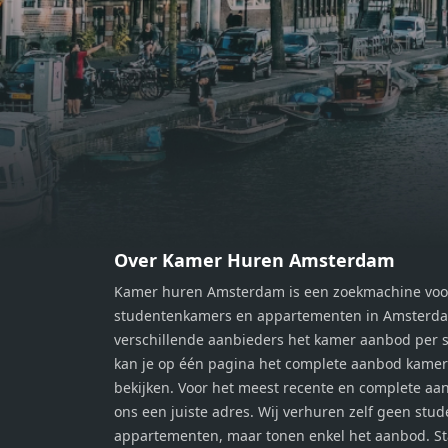
moment van rust. De woning
momen
beschikt over twee comfortabele
besch
slaapkamers van respectievelijk 12,1
slaap
m² en 8 m². Beide kamers bieden tal
m² en
van mogelijkheden, zoals een fijne
van m
werkplek, een logeerkamer of een
werkp
persoonlijke slaapkamer. De
perso
moderne badkamer is voorzien van
moder
een douche en wastafel, en er is een
een d
apart toilet - ideaal voor extra
apart 
gemak en privacy. Gelegen in een
gemak
Over Kamer Huren Amsterdam
rustige, groene omgeving in
rusti
Kamer huren Amsterdam is een zoekmachine voo
Zaandam, bevindt de woning zich
Zaand
studentenkamers en appartementen in Amsterdam
op een perfecte locatie. Winkels,
op ee
verschillende aanbieders het kamer aanbod per s
openbaar vervoer en uitvalswegen
openb
kan je op één pagina het complete aanbod kame
naar Amsterdam zijn allemaal
naar 
bekijken. Voor het meest recente en complete aan
binnen handbereik. Bovendien
binne
ons een juiste adres. Wij verhuren zelf geen stu
geniet je hier van de unieke
genie
appartementen, maar tonen enkel het aanbod. S
combinatie van stedelijke
combi