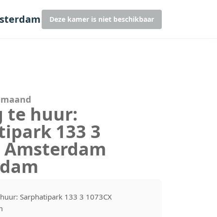
msterdam
Deze kamer is niet beschikbaar
r maand
 te huur:
tipark 133 3
X Amsterdam
rdam
huur: Sarphatipark 133 3 1073CX
m