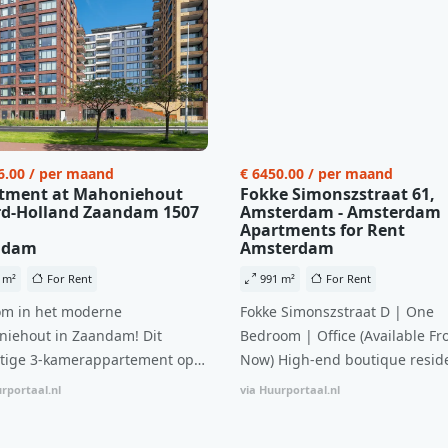
6.00 / per maand
€ 6450.00 / per maand
tment at Mahoniehout
Fokke Simonszstraat 61,
d-Holland Zaandam 1507
Amsterdam - Amsterdam
Apartments for Rent
ndam
Amsterdam
 m²
For Rent
991 m²
For Rent
m in het moderne
Fokke Simonszstraat D | One
iehout in Zaandam! Dit
Bedroom | Office (Available Fr
tige 3-kamerappartement op
Now) High-end boutique reside
 verdieping biedt een ideale
complex in De Pijp feautring a
rportaal.nl
via Huurportaal.nl
natie van comfort, stijl en een
open floor plan and elevator a
ale locatie. Met een huurprijs
with open living space The bri