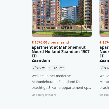
€ 1576.00 / per maand
€ 157
apartment at Mahoniehout
apar
Noord-Holland Zaandam 1507
Noor
ED
ED
Zaandam
Zaa
996 m²
For Rent
996
Welkom in het moderne
Welko
Mahoniehout in Zaandam! Dit
Mahon
prachtige 3-kamerappartement op
prach
de 6e verdieping biedt een ideale
de 6e
via Huurportaal.nl
via Huu
combinatie van comfort, stijl en een
combi
centrale locatie. Met een huurprijs
centr