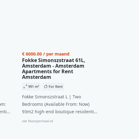
€ 6000.00 / per maand
Fokke Simonszstraat 61L,
Amsterdam - Amsterdam
Apartments for Rent
Amsterdam
991 m²
For Rent
Fokke Simonszstraat L | Two
om:
Bedrooms (Available From: Now)
ntial
93m2 high-end boutique residential
n
complex in De Pijp feautring an
via Huurportaal.nl
ccesss
open floor plan and elevator acesss
ght
with open living space A high-end