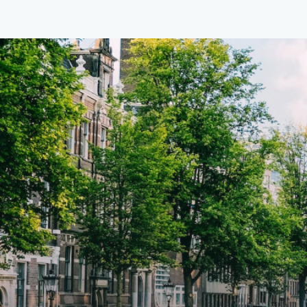
van €1.576 per maand (inclusief
van €
BTW) en bijkomende servicekosten
BTW) 
van €107,50 per maand is dit een
van €
geweldige kans voor professionals
gewel
die op zoek zijn naar een woning die
die o
direct beschikbaar is vanaf 1 april
direc
2026. Bij binnenkomst word je
2026. Bij binnenkomst word j
verwelkomd in een ruime
verwe
woonkamer met open keuken,
woonk
samen goed voor 44 m² aan
samen
leefruimte. De lichte woonkamer
leefr
biedt genoeg ruimte voor een
biedt
gezellige zithoek én een stijlvolle
gezell
eethoek. De keuken is van alle
eetho
gemakken voorzien, perfect voor het
gemak
bereiden van heerlijke maaltijden.
berei
Vanuit de woonkamer stap je zo het
Vanui
balkon op, waar je kunt genieten
balko
van een prachtig uitzicht en een
van e