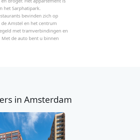
en droger. Het appartement is
an het Sarphatipark.
estaurants bevinden zich op
, de Amstel en het centrum
eregeld met tramverbindingen en
d. Met de auto bent u binnen
.
ers in Amsterdam