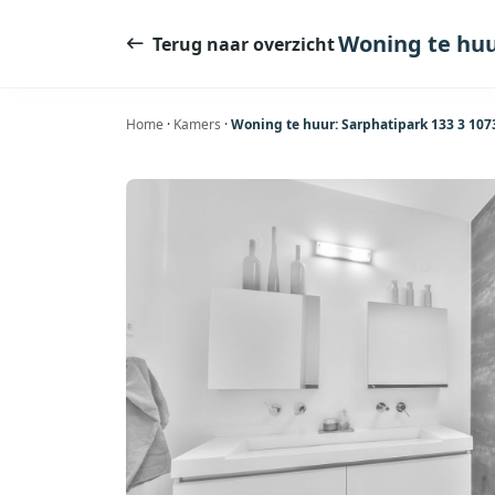
Ga
naar
Woning te hu
Terug naar overzicht
de
inhoud
Home
·
Kamers
·
Woning te huur: Sarphatipark 133 3 1