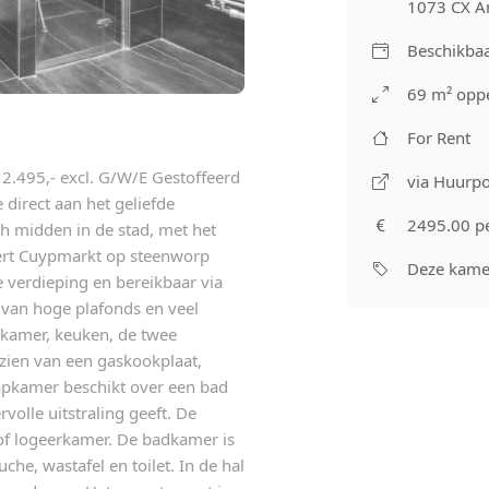
1073 CX 
Beschikbaa
69 m² oppe
For Rent
 2.495,- excl. G/W/E Gestoffeerd
via Huurpo
direct aan het geliefde
2495.00 p
ch midden in de stad, met het
bert Cuypmarkt op steenworp
Deze kamer
 verdieping en bereikbaar via
 van hoge plafonds en veel
onkamer, keuken, de twee
zien van een gaskookplaat,
apkamer beschikt over een bad
volle uitstraling geeft. De
 of logeerkamer. De badkamer is
he, wastafel en toilet. In de hal