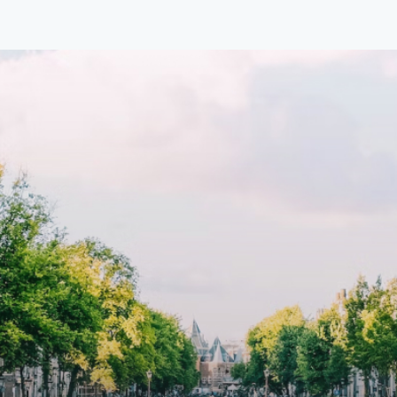
1.576 per maand (inclusief
residence features efficient an
en bijkomende servicekosten
functional open floor plan, spe
107,50 per maand is dit een
custom kitchen, bathroom and 
dige kans voor professionals
wardrobes. High-grade finishe
p zoek zijn naar een woning die
include oak flooring (with floor
t beschikbaar is vanaf 1 april
heating), modular led lighting,
e
exquisite tailored wall panels 
lkomd in een ruime
floor to ceiling windows with l
amer met open keuken,
treatments.A high-end boutiq
 goed voor 44 m² aan
residential complex in the
uimte. De lichte woonkamer
Weteringbuurt. The fully furni
 genoeg ruimte voor een
ready-to-live, contemporary
ige zithoek én een stijlvolle
apartments with separate priv
ek. De keuken is van alle
storage and secure bicycle pa
ken voorzien, perfect voor het
with an elegant lobby with an
den van heerlijke maaltijden.
elevator and green communal
t de woonkamer stap je zo het
spaces.The building incorpora
n op, waar je kunt genieten
solar panels to generate ener
en prachtig uitzicht en een
supply. The windows have sola