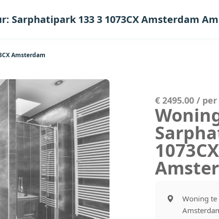
ur: Sarphatipark 133 3 1073CX Amsterdam A
073CX Amsterdam
€ 2495.00 / pe
Woning
Sarpha
1073C
Amste
Woning te 
Amsterda