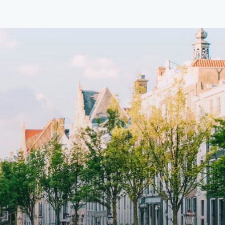
d
boutique residential complex in the
cial
Weteringbuurt. The fully furnished,
fitted
93m2, ready-to-live, contemporary
s
apartments with separate private
storage and secure bicycle parking
with an elegant lobby with an
and
elevator and green communal
ayered
spaces.The building incorporates
ue
solar panels to generate energy
supply. The windows have solar
shed,
control glazing, and the apartments
have climate control driven by a
ate
thermal energy storage system.
rking
Underfloor heating and cooling
contribute to a healthy indoor
environment. The atriums' seasonal
tes
green walls provide natural summer
gy
cooling, improved air quality and
r
acoustics, and are specially