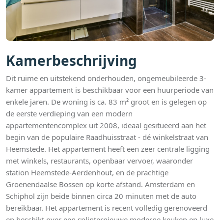
Kamerbeschrijving
Dit ruime en uitstekend onderhouden, ongemeubileerde 3-
kamer appartement is beschikbaar voor een huurperiode van
enkele jaren. De woning is ca. 83 m² groot en is gelegen op
de eerste verdieping van een modern
appartementencomplex uit 2008, ideaal gesitueerd aan het
begin van de populaire Raadhuisstraat - dé winkelstraat van
Heemstede. Het appartement heeft een zeer centrale ligging
met winkels, restaurants, openbaar vervoer, waaronder
station Heemstede-Aerdenhout, en de prachtige
Groenendaalse Bossen op korte afstand. Amsterdam en
Schiphol zijn beide binnen circa 20 minuten met de auto
bereikbaar. Het appartement is recent volledig gerenoveerd
en beschikt over een splinternieuwe moderne keuken en luxe