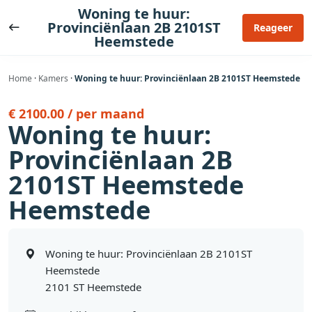
Ga
Woning te huur:
naar
Provinciënlaan 2B 2101ST
Reageer
Heemstede
de
inhoud
Home
·
Kamers
·
Woning te huur: Provinciënlaan 2B 2101ST Heemstede
€ 2100.00 / per maand
Woning te huur:
Provinciënlaan 2B
2101ST Heemstede
Heemstede
Woning te huur: Provinciënlaan 2B 2101ST
Heemstede
2101 ST Heemstede