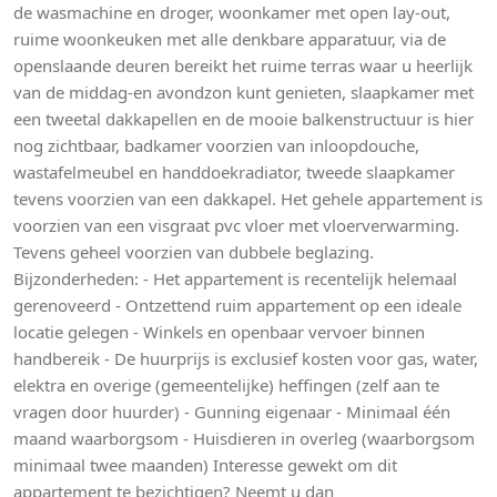
de wasmachine en droger, woonkamer met open lay-out,
ruime woonkeuken met alle denkbare apparatuur, via de
openslaande deuren bereikt het ruime terras waar u heerlijk
van de middag-en avondzon kunt genieten, slaapkamer met
een tweetal dakkapellen en de mooie balkenstructuur is hier
nog zichtbaar, badkamer voorzien van inloopdouche,
wastafelmeubel en handdoekradiator, tweede slaapkamer
tevens voorzien van een dakkapel. Het gehele appartement is
voorzien van een visgraat pvc vloer met vloerverwarming.
Tevens geheel voorzien van dubbele beglazing.
Bijzonderheden: - Het appartement is recentelijk helemaal
gerenoveerd - Ontzettend ruim appartement op een ideale
locatie gelegen - Winkels en openbaar vervoer binnen
handbereik - De huurprijs is exclusief kosten voor gas, water,
elektra en overige (gemeentelijke) heffingen (zelf aan te
vragen door huurder) - Gunning eigenaar - Minimaal één
maand waarborgsom - Huisdieren in overleg (waarborgsom
minimaal twee maanden) Interesse gewekt om dit
appartement te bezichtigen? Neemt u dan