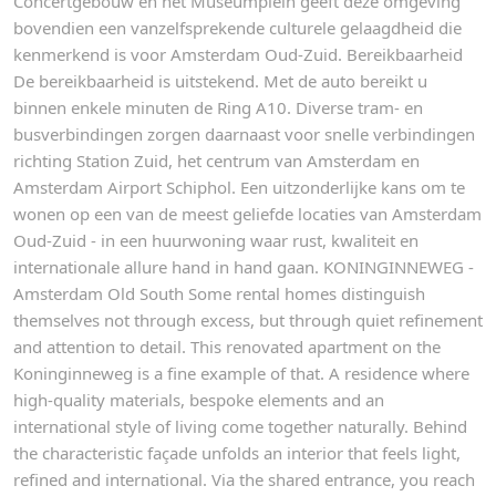
Concertgebouw en het Museumplein geeft deze omgeving
bovendien een vanzelfsprekende culturele gelaagdheid die
kenmerkend is voor Amsterdam Oud-Zuid. Bereikbaarheid
De bereikbaarheid is uitstekend. Met de auto bereikt u
binnen enkele minuten de Ring A10. Diverse tram- en
busverbindingen zorgen daarnaast voor snelle verbindingen
richting Station Zuid, het centrum van Amsterdam en
Amsterdam Airport Schiphol. Een uitzonderlijke kans om te
wonen op een van de meest geliefde locaties van Amsterdam
Oud-Zuid - in een huurwoning waar rust, kwaliteit en
internationale allure hand in hand gaan. KONINGINNEWEG -
Amsterdam Old South Some rental homes distinguish
themselves not through excess, but through quiet refinement
and attention to detail. This renovated apartment on the
Koninginneweg is a fine example of that. A residence where
high-quality materials, bespoke elements and an
international style of living come together naturally. Behind
the characteristic façade unfolds an interior that feels light,
refined and international. Via the shared entrance, you reach