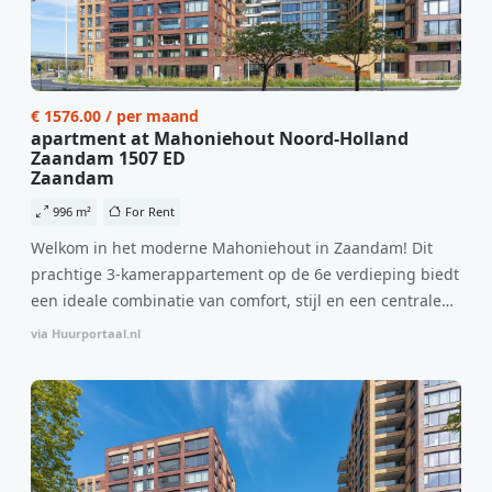
€ 1576.00 / per maand
apartment at Mahoniehout Noord-Holland
Zaandam 1507 ED
Zaandam
996 m²
For Rent
Welkom in het moderne Mahoniehout in Zaandam! Dit
prachtige 3-kamerappartement op de 6e verdieping biedt
een ideale combinatie van comfort, stijl en een centrale
locatie. Met een huurprijs van €1.576 per maand
via Huurportaal.nl
(inclusief BTW) en bijkomende servicekosten van €107,50
per maand is dit een geweldige kans voor professionals
die op zoek zijn naar een woning die direct beschikbaar is
vanaf 1 april 2026. Bij binnenkomst word je verwelkomd
in een ruime woonkamer met open keuken, samen goed
voor 44 m² aan leefruimte. De lichte woonkamer biedt