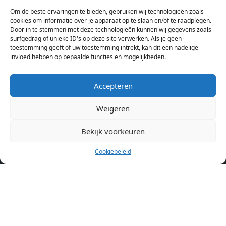
bij verschillende aanbieders het kamer aanbod per stad op.
Om de beste ervaringen te bieden, gebruiken wij technologieën zoals
Hierdoor kan je op één pagina het complete aanbod kamers in
cookies om informatie over je apparaat op te slaan en/of te raadplegen.
Amsterdam bekijken. Voor het meest recente en complete
Door in te stemmen met deze technologieën kunnen wij gegevens zoals
aanbod ben je bij ons een juiste adres. Wij verhuren zelf geen
surfgedrag of unieke ID's op deze site verwerken. Als je geen
toestemming geeft of uw toestemming intrekt, kan dit een nadelige
studentenkamers of appartementen, maar tonen enkel het
invloed hebben op bepaalde functies en mogelijkheden.
aanbod. Staat jouw nieuwe kamer er tussen, meld je dan aan
op de website van de kameraanbieder.
Accepteren
Weigeren
Kamers in andere steden
Kamer huren in Amsterdam
Bekijk voorkeuren
Cookiebeleid
Pagina’s
Home
Blog
Over ons
Cookiebeleid (EU)