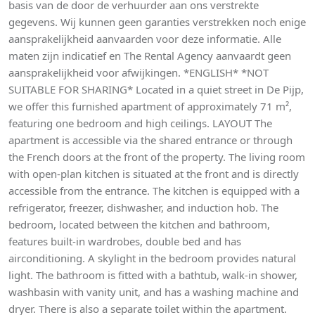
basis van de door de verhuurder aan ons verstrekte
gegevens. Wij kunnen geen garanties verstrekken noch enige
aansprakelijkheid aanvaarden voor deze informatie. Alle
maten zijn indicatief en The Rental Agency aanvaardt geen
aansprakelijkheid voor afwijkingen. *ENGLISH* *NOT
SUITABLE FOR SHARING* Located in a quiet street in De Pijp,
we offer this furnished apartment of approximately 71 m²,
featuring one bedroom and high ceilings. LAYOUT The
apartment is accessible via the shared entrance or through
the French doors at the front of the property. The living room
with open-plan kitchen is situated at the front and is directly
accessible from the entrance. The kitchen is equipped with a
refrigerator, freezer, dishwasher, and induction hob. The
bedroom, located between the kitchen and bathroom,
features built-in wardrobes, double bed and has
airconditioning. A skylight in the bedroom provides natural
light. The bathroom is fitted with a bathtub, walk-in shower,
washbasin with vanity unit, and has a washing machine and
dryer. There is also a separate toilet within the apartment.