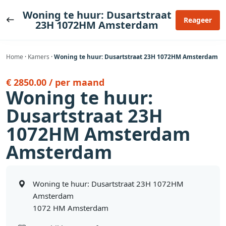
Ga
Woning te huur: Dusartstraat
naar
Reageer
23H 1072HM Amsterdam
de
inhoud
Home
·
Kamers
·
Woning te huur: Dusartstraat 23H 1072HM Amsterdam
€ 2850.00 / per maand
Woning te huur:
Dusartstraat 23H
1072HM Amsterdam
Amsterdam
Woning te huur: Dusartstraat 23H 1072HM
Amsterdam
1072 HM Amsterdam