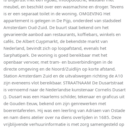
meubel, en beschikt over een wasmachine en droger. Tevens
is er een separaat toilet in de woning. OMGEVING Het
appartement is gelegen in De Pijp, onderdeel van stadsdeel
Amsterdam Oud-Zuid. De buurt staat bekend om het
gevarieerde aanbod aan restaurants, koffiebars, winkels en
cafés. De Albert Cuypmarkt, de bekendste markt van
Nederland, bevindt zich op loopafstand, evenals het
Sarphatipark. De woning is goed bereikbaar met het
openbaar vervoer, met tram- en busverbindingen in de
directe omgeving en de Noord/Zuidlijn op korte afstand.
Station Amsterdam Zuid en de uitvalswegen richting de A10
zijn eveneens vlot bereikbaar. STRAATNAAM De Dusartstraat
is vernoemd naar de Nederlandse kunstenaar Cornelis Dusart
(). Dusart was een Haarlems schilder, tekenaar en graficus uit
de Gouden Eeuw, bekend om zijn genrewerken met
boerentaferelen. Hij was een leerling van Adriaen van Ostade
en nam diens atelier over na diens overlijden in 1685. Deze
vrijblijvende verhuurinformatie is met zorg samengesteld op