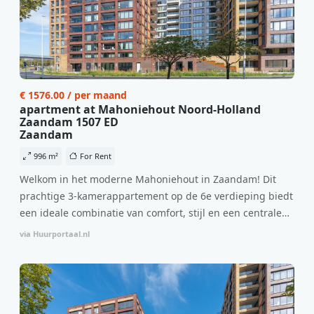
€ 1576.00 / per maand
apartment at Mahoniehout Noord-Holland
Zaandam 1507 ED
Zaandam
996 m²
For Rent
Welkom in het moderne Mahoniehout in Zaandam! Dit
prachtige 3-kamerappartement op de 6e verdieping biedt
een ideale combinatie van comfort, stijl en een centrale
locatie. Met een huurprijs van €1.576 per maand
via Huurportaal.nl
(inclusief BTW) en bijkomende servicekosten van €107,50
per maand is dit een geweldige kans voor professionals
die op zoek zijn naar een woning die direct beschikbaar is
vanaf 1 april 2026. Bij binnenkomst word je verwelkomd
in een ruime woonkamer met open keuken, samen goed