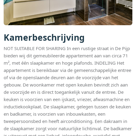
Kamerbeschrijving
NOT SUITABLE FOR SHARING In een rustige straat in De Pijp
bieden wij dit gemeubileerde appartement aan van circa 71
m², met één slaapkamer en hoge plafonds. INDELING Het
appartement is bereikbaar via de gemeenschappelijke entree
of via de openslaande deuren aan de voorzijde van het
gebouw. De woonkamer met open keuken bevindt zich aan
de voorzijde en is direct toegankelijk vanuit de entree. De
keuken is voorzien van een ijskast, vriezer, afwasmachine en
inductiekookplaat. De slaapkamer, gelegen tussen de keuken
en badkamer, is voorzien van inbouwkasten, een
tweepersoonsbed en heeft airconditioning. Een dakraam in
de slaapkamer zorgt voor natuurlijke lichtinval. De badkamer
is uitgerust met een ligbad, inloopdouche, wastafel met