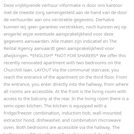
Deze vrijblijvende verhuur informatie is door ons kantoor
met de meeste zorg samengesteld aan de hand van de door
de verhuurder aan ons verstrekte gegevens. Derhalve
kunnen wij geen garanties verstrekken, noch kunnen wij op
enigerlei wijze eventuele aansprakelijkheid voor deze
gegevens aanvaarden. Alle maten zijn indicatief en The
Rental Agency aanvaardt geen aansprakelijkheid voor
afwijkingen. *ENGLISH* *NOT FOR SHARERS* We offer this
recently renovated apartment with two bedrooms on the
Churchill-laan. LAYOUT Via the communal staircase, you
reach the entrance of the apartment on the third floor. From
the entrance, you enter directly into the hallway, from where
all rooms are accessible. At the front is the living room with
access to the balcony at the rear. In the living room there is a
semi-open kitchen. The kitchen is equipped with a
fridge/freezer combination, induction hob, wall-mounted
extractor hood, dishwasher, and combination microwave
oven. Both bedrooms are accessible via the hallway. The