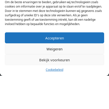
Om de beste ervaringen te bieden, gebruiken wij technologieën zoals
Hierdoor kan je op één pagina het complete aanbod kamers in
cookies om informatie over je apparaat op te slaan en/of te raadplegen.
Amsterdam bekijken. Voor het meest recente en complete
Door in te stemmen met deze technologieën kunnen wij gegevens zoals
aanbod ben je bij ons een juiste adres. Wij verhuren zelf geen
surfgedrag of unieke ID's op deze site verwerken. Als je geen
toestemming geeft of uw toestemming intrekt, kan dit een nadelige
studentenkamers of appartementen, maar tonen enkel het
invloed hebben op bepaalde functies en mogelijkheden.
aanbod. Staat jouw nieuwe kamer er tussen, meld je dan aan
op de website van de kameraanbieder.
Accepteren
Weigeren
Kamers in andere steden
Kamer huren in Amsterdam
Bekijk voorkeuren
Cookiebeleid
Pagina’s
Home
Blog
Over ons
Cookiebeleid (EU)