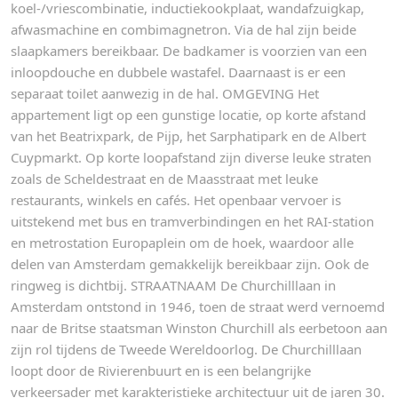
koel-/vriescombinatie, inductiekookplaat, wandafzuigkap,
afwasmachine en combimagnetron. Via de hal zijn beide
slaapkamers bereikbaar. De badkamer is voorzien van een
inloopdouche en dubbele wastafel. Daarnaast is er een
separaat toilet aanwezig in de hal. OMGEVING Het
appartement ligt op een gunstige locatie, op korte afstand
van het Beatrixpark, de Pijp, het Sarphatipark en de Albert
Cuypmarkt. Op korte loopafstand zijn diverse leuke straten
zoals de Scheldestraat en de Maasstraat met leuke
restaurants, winkels en cafés. Het openbaar vervoer is
uitstekend met bus en tramverbindingen en het RAI-station
en metrostation Europaplein om de hoek, waardoor alle
delen van Amsterdam gemakkelijk bereikbaar zijn. Ook de
ringweg is dichtbij. STRAATNAAM De Churchilllaan in
Amsterdam ontstond in 1946, toen de straat werd vernoemd
naar de Britse staatsman Winston Churchill als eerbetoon aan
zijn rol tijdens de Tweede Wereldoorlog. De Churchilllaan
loopt door de Rivierenbuurt en is een belangrijke
verkeersader met karakteristieke architectuur uit de jaren 30.