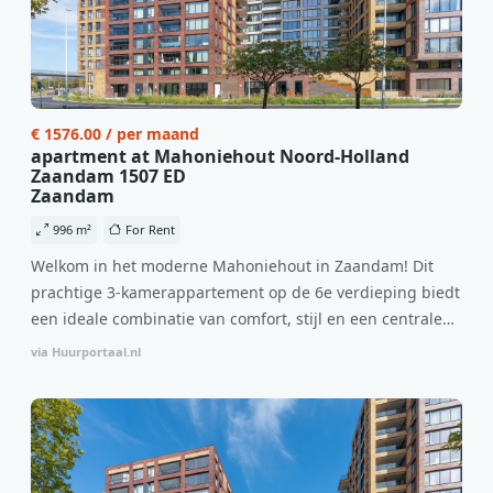
€ 1576.00 / per maand
apartment at Mahoniehout Noord-Holland
Zaandam 1507 ED
Zaandam
996 m²
For Rent
Welkom in het moderne Mahoniehout in Zaandam! Dit
prachtige 3-kamerappartement op de 6e verdieping biedt
een ideale combinatie van comfort, stijl en een centrale
locatie. Met een huurprijs van €1.576 per maand
via Huurportaal.nl
(inclusief BTW) en bijkomende servicekosten van €107,50
per maand is dit een geweldige kans voor professionals
die op zoek zijn naar een woning die direct beschikbaar is
vanaf 1 april 2026. Bij binnenkomst word je verwelkomd
in een ruime woonkamer met open keuken, samen goed