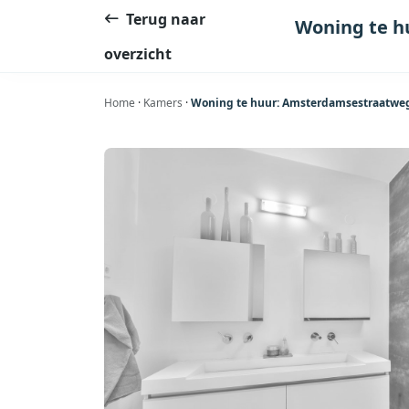
Ga
Terug naar
Woning te h
naar
overzicht
de
inhoud
Home
·
Kamers
·
Woning te huur: Amsterdamsestraatweg