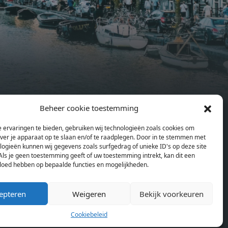
.
features an efficient and functional
g
open floor plan, a unique custom
kitchen, a bathroom and fitted
sonal
wardrobes. High-grade finishes
summer
include oak flooring (with floor
and
heating), modular led lighting,
exquisitely tailored wall panels and
ds and
floor-to-ceiling windows with
Beheer cookie toestemming
rices
layered treatments.Notice:
en
Pagina’s
ould
Displayed prices and data are not
 ervaringen te bieden, gebruiken wij technologieën zoals cookies om
Home
se
final, and should be used for
over je apparaat op te slaan en/of te raadplegen. Door in te stemmen met
Blog
or
informative purpose only. They are
logieën kunnen wij gegevens zoals surfgedrag of unieke ID's op deze site
Over ons
Als je geen toestemming geeft of uw toestemming intrekt, kan dit een
lding
not contractual or binding. Energy
vloed hebben op bepaalde functies en mogelijkheden.
Cookiebeleid (EU)
lly
pass This building is not subject to
rdam,
EnEV. - Flatscreen TV - Hairdryer -
epteren
Weigeren
Bekijk voorkeuren
neken
Heating - Towels and sheets - Iron -
n.
Hygiene utensils - Washing machine
Cookiebeleid
km
- Oven - Microwave - Refrigerator -