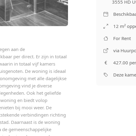
3555 HD Ut
Beschikbaa
12 m² oppe
For Rent
legen aan de
via Huurpo
ar per direct. Er zijn in totaal
427.00 pe
aarin in totaal vijf kamers
huisgenoten. De woning is ideaal
Deze kamer
oonomgeving met alle dagelijkse
 omgeving vind je diverse
legenheden. Ook het geliefde
e woning en biedt volop
nieten bij mooi weer. De
itstekende verbindingen richting
 stad. Daarnaast is de woning
ia de gemeenschappelijke