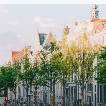
fitted
93m2, ready-to-live, contemporary
s
apartments with separate private
storage and secure bicycle parking
with an elegant lobby with an
and
elevator and green communal
ayered
spaces.The building incorporates
ue
solar panels to generate energy
supply. The windows have solar
shed,
control glazing, and the apartments
have climate control driven by a
ate
thermal energy storage system.
rking
Underfloor heating and cooling
contribute to a healthy indoor
environment. The atriums' seasonal
tes
green walls provide natural summer
gy
cooling, improved air quality and
r
acoustics, and are specially
tments
designed to attract native birds and
 a
butterflies.The bright residence