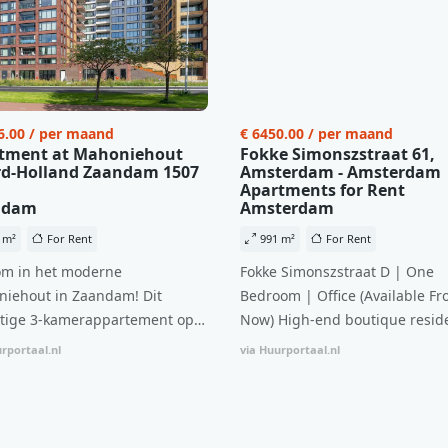
6.00 / per maand
€ 6450.00 / per maand
tment at Mahoniehout
Fokke Simonszstraat 61,
d-Holland Zaandam 1507
Amsterdam - Amsterdam
Apartments for Rent
ndam
Amsterdam
 m²
For Rent
991 m²
For Rent
m in het moderne
Fokke Simonszstraat D | One
iehout in Zaandam! Dit
Bedroom | Office (Available Fr
tige 3-kamerappartement op
Now) High-end boutique reside
 verdieping biedt een ideale
complex in De Pijp feautring a
rportaal.nl
via Huurportaal.nl
natie van comfort, stijl en een
open floor plan and elevator a
ale locatie. Met een huurprijs
with open living space The bri
1.576 per maand (inclusief
residence features efficient an
en bijkomende servicekosten
functional open floor plan, spe