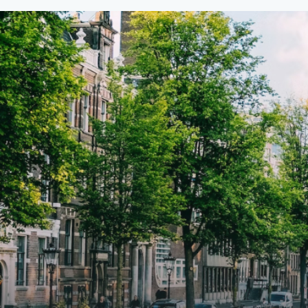
van €107,50 per maand is dit een
van €
geweldige kans voor professionals
gewel
die op zoek zijn naar een woning die
die o
direct beschikbaar is vanaf 1 april
direc
2026. Bij binnenkomst word je
2026. Bij binnenkomst word j
verwelkomd in een ruime
verwe
woonkamer met open keuken,
woonk
samen goed voor 44 m² aan
samen
leefruimte. De lichte woonkamer
leefr
biedt genoeg ruimte voor een
biedt
gezellige zithoek én een stijlvolle
gezell
eethoek. De keuken is van alle
eetho
gemakken voorzien, perfect voor het
gemak
bereiden van heerlijke maaltijden.
berei
Vanuit de woonkamer stap je zo het
Vanui
balkon op, waar je kunt genieten
balko
van een prachtig uitzicht en een
van e
moment van rust. De woning
momen
beschikt over twee comfortabele
besch