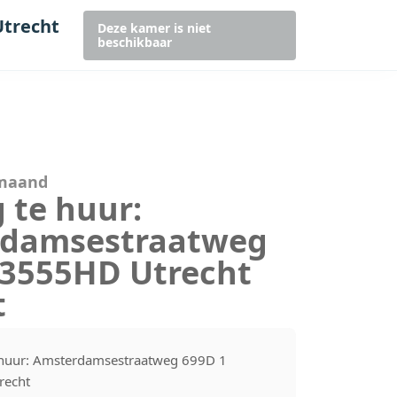
Utrecht
Deze kamer is niet
beschikbaar
 maand
 te huur:
damsestraatweg
 3555HD Utrecht
t
huur: Amsterdamsestraatweg 699D 1
recht