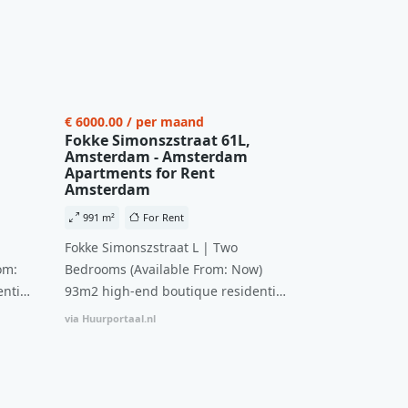
€ 6000.00 / per maand
Fokke Simonszstraat 61L,
Amsterdam - Amsterdam
Apartments for Rent
Amsterdam
991 m²
For Rent
Fokke Simonszstraat L | Two
om:
Bedrooms (Available From: Now)
ntial
93m2 high-end boutique residential
n
complex in De Pijp feautring an
via Huurportaal.nl
ccesss
open floor plan and elevator acesss
ght
with open living space A high-end
d
boutique residential complex in the
cial
Weteringbuurt. The fully furnished,