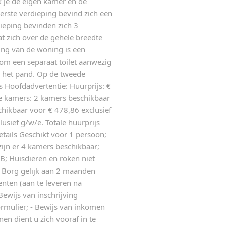
k je de eigen kamer en de
rste verdieping bevind zich een
dieping bevinden zich 3
at zich over de gehele breedte
ing van de woning is een
om een separaat toilet aanwezig
 het pand. Op de tweede
s Hoofdadvertentie: Huurprijs: €
e kamers: 2 kamers beschikbaar
hikbaar voor € 478,86 exclusief
usief g/w/e. Totale huurprijs
etails Geschikt voor 1 persoon;
zijn er 4 kamers beschikbaar;
 B; Huisdieren en roken niet
 Borg gelijk aan 2 maanden
nten (aan te leveren na
 Bewijs van inschrijving
formulier; - Bewijs van inkomen
nen dient u zich vooraf in te