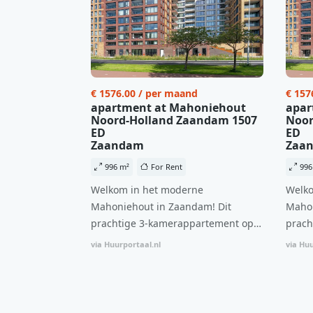
€ 1576.00 / per maand
€ 157
apartment at Mahoniehout
apar
Noord-Holland Zaandam 1507
Noor
ED
ED
Zaandam
Zaa
996 m²
For Rent
996
Welkom in het moderne
Welko
Mahoniehout in Zaandam! Dit
Mahon
prachtige 3-kamerappartement op
prach
de 6e verdieping biedt een ideale
de 6e
via Huurportaal.nl
via Huu
combinatie van comfort, stijl en een
combi
centrale locatie. Met een huurprijs
centr
van €1.576 per maand (inclusief
van €
BTW) en bijkomende servicekosten
BTW) 