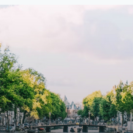
107,50 per maand is dit een
custom kitchen, bathroom and 
dige kans voor professionals
wardrobes. High-grade finishe
p zoek zijn naar een woning die
include oak flooring (with floor
t beschikbaar is vanaf 1 april
heating), modular led lighting,
e
exquisite tailored wall panels 
lkomd in een ruime
floor to ceiling windows with l
amer met open keuken,
treatments.A high-end boutiq
 goed voor 44 m² aan
residential complex in the
uimte. De lichte woonkamer
Weteringbuurt. The fully furni
 genoeg ruimte voor een
ready-to-live, contemporary
ige zithoek én een stijlvolle
apartments with separate priv
ek. De keuken is van alle
storage and secure bicycle pa
ken voorzien, perfect voor het
with an elegant lobby with an
den van heerlijke maaltijden.
elevator and green communal
t de woonkamer stap je zo het
spaces.The building incorpora
n op, waar je kunt genieten
solar panels to generate ener
en prachtig uitzicht en een
supply. The windows have sola
t van rust. De woning
control glazing, and the apar
ikt over twee comfortabele
have climate control driven by