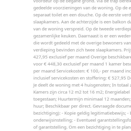
voordeur op de begane grond. Via de trap berei
gedeelde voorzieningen van de woning. Op de ee
separaat toilet en een douche. Op de eerste ver
slaapkamers. Aan de achterzijde is een balkon d
van de woning verspreid. Op de tweede verdiep
gezamenlijke keuken. Daarnaast is er een weder
die wordt gedeeld met de overige bewoners van
verdieping bevinden zich twee slaapkamers. Prij
427,95 exclusief per maand Overige beschikbar
voor € 448,30 exclusief per maand 1 kamer besc
per maand Servicekosten: € 100,- per maand incl
inclusief servicekosten en stoffering: € 527,95 D
Je deelt de woning met 4 huisgenoten; In totaal 
Kamers zijn circa 12 m2 tot 16 m2; Energielabel
toegestaan; Huurtermijn minimaal 12 maanden;
huur; Beschikbaar per direct. Gevraagde docume
bezichtiging): - Kopie geldig legitimatiebewijs; -
onderwijsinstelling; - Eventueel garantstellings
of garantstelling. Om een bezichtiging in te plan