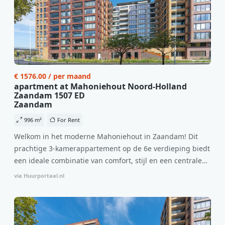
€ 1576.00 / per maand
apartment at Mahoniehout Noord-Holland
Zaandam 1507 ED
Zaandam
996 m²
For Rent
Welkom in het moderne Mahoniehout in Zaandam! Dit
prachtige 3-kamerappartement op de 6e verdieping biedt
een ideale combinatie van comfort, stijl en een centrale
locatie. Met een huurprijs van €1.576 per maand
via Huurportaal.nl
(inclusief BTW) en bijkomende servicekosten van €107,50
per maand is dit een geweldige kans voor professionals
die op zoek zijn naar een woning die direct beschikbaar is
vanaf 1 april 2026. Bij binnenkomst word je verwelkomd