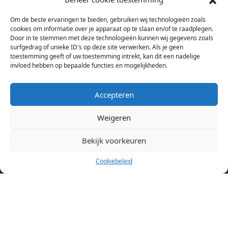
bij verschillende aanbieders het kamer aanbod per stad op.
Om de beste ervaringen te bieden, gebruiken wij technologieën zoals
Hierdoor kan je op één pagina het complete aanbod kamers in
cookies om informatie over je apparaat op te slaan en/of te raadplegen.
Amsterdam bekijken. Voor het meest recente en complete
Door in te stemmen met deze technologieën kunnen wij gegevens zoals
aanbod ben je bij ons een juiste adres. Wij verhuren zelf geen
surfgedrag of unieke ID's op deze site verwerken. Als je geen
toestemming geeft of uw toestemming intrekt, kan dit een nadelige
studentenkamers of appartementen, maar tonen enkel het
invloed hebben op bepaalde functies en mogelijkheden.
aanbod. Staat jouw nieuwe kamer er tussen, meld je dan aan
op de website van de kameraanbieder.
Accepteren
Weigeren
Kamers in andere steden
Kamer huren in Amsterdam
Bekijk voorkeuren
Cookiebeleid
Pagina’s
Home
Blog
Over ons
Cookiebeleid (EU)