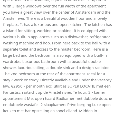
With 3 large windows over the full width of the apartment
you have a great view over the center of Amsterdam and the
Amstel river. There is a beautiful wooden floor and a lovely
fireplace. It has a luxurious and open kitchen. The kitchen has
a island for sitting, working or cooking. It is equipped with
various built-in appliances such as a dishwasher, refrigerator,
washing machine and hob. From here back to the hall with a
separate toilet and access to the master bedroom. Here is a
large bed and the bedroom is also equipped with a built-in
wardrobe. Luxurious bathroom with a beautiful double
shower, luxurious tiling, a double sink and a design radiator.
The 2nd bedroom at the rear of the apartment. Ideal for a
stay / work or study. Directly available and under the vacancy
law. €2950,- per month excl utilities SUPER LOCATIE met een
Fantastisch uitzicht op de Amstel rivier. Te huur: 3 - kamer
appartement Met open haard Badkamer met dubbele douche
en dubbele wastafel. 2 slaapkamers Prive berging Luxe open
keuken met bar opstelling en spoel eiland. Midden in