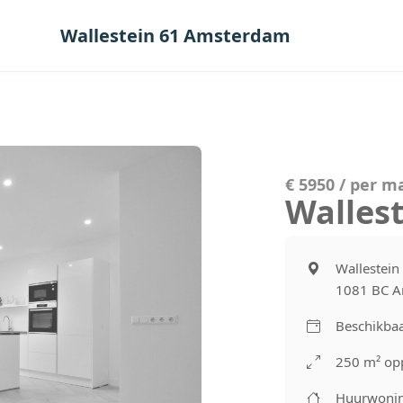
Wallestein 61 Amsterdam
€ 5950 / per 
Walles
Wallestein
1081 BC 
Beschikba
250 m² op
Huurwoni