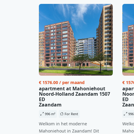
€ 1576.00 / per maand
€ 157
apartment at Mahoniehout
apar
Noord-Holland Zaandam 1507
Noor
ED
ED
Zaandam
Zaa
996 m²
For Rent
996
Welkom in het moderne
Welko
Mahoniehout in Zaandam! Dit
Mahon