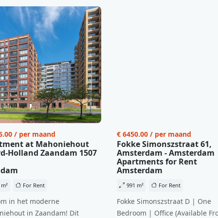
6.00 / per maand
€ 6450.00 / per maand
tment at Mahoniehout
Fokke Simonszstraat 61,
d-Holland Zaandam 1507
Amsterdam - Amsterdam
Apartments for Rent
ndam
Amsterdam
 m²
For Rent
991 m²
For Rent
m in het moderne
Fokke Simonszstraat D | One
iehout in Zaandam! Dit
Bedroom | Office (Available Fr