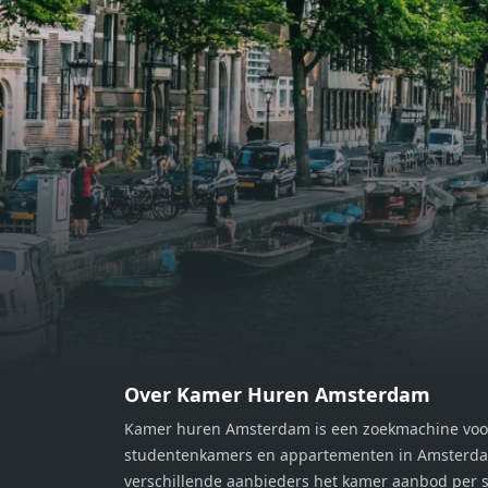
bereiden van heerlijke maaltijden.
berei
Vanuit de woonkamer stap je zo het
Vanui
balkon op, waar je kunt genieten
balko
van een prachtig uitzicht en een
van e
moment van rust. De woning
momen
beschikt over twee comfortabele
besch
slaapkamers van respectievelijk 12,1
slaap
m² en 8 m². Beide kamers bieden tal
m² en
van mogelijkheden, zoals een fijne
van m
werkplek, een logeerkamer of een
werkp
persoonlijke slaapkamer. De
perso
moderne badkamer is voorzien van
moder
een douche en wastafel, en er is een
een d
apart toilet - ideaal voor extra
apart 
gemak en privacy. Gelegen in een
gemak
Over Kamer Huren Amsterdam
rustige, groene omgeving in
rusti
Kamer huren Amsterdam is een zoekmachine voo
Zaandam, bevindt de woning zich
Zaand
studentenkamers en appartementen in Amsterdam
op een perfecte locatie. Winkels,
op ee
verschillende aanbieders het kamer aanbod per s