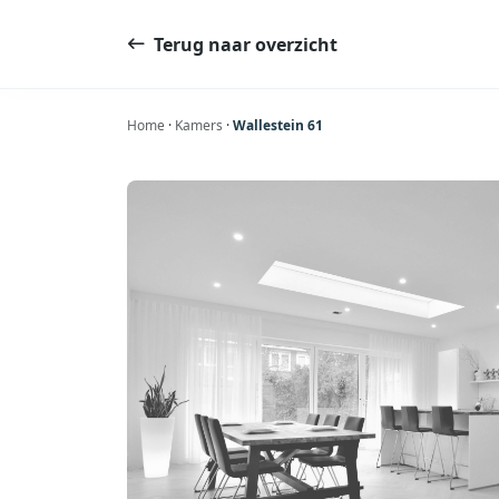
Ga
naar
Terug naar overzicht
de
inhoud
Home
·
Kamers
·
Wallestein 61