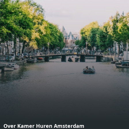
functional open floor plan, a unique custom kitchen, a
bathroom and fitted wardrobes. High-grade finishes
include oak flooring (with floor heating), modular led
lighting, exquisitely tailored wall panels and floor-to-
ceiling windows with layered treatments.Notice:
Displayed prices and data are not final, and should be
used for informative purpose only. They are not
contractual or binding. Energy pass This building is not
subject to EnEV. - Flatscreen TV - Hairdryer - Heating -
Towels and sheets - Iron - Hygiene utensils - Washing
machine - Oven - Microwave - Refrigerator - Internet -
Working desk Homelike Code: UBK-396713 Available From:
Now
Over Kamer Huren Amsterdam