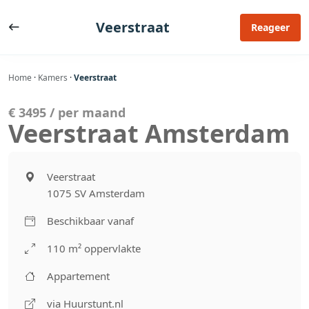
Ga
naar
Veerstraat
Reageer
de
inhoud
Home
·
Kamers
·
Veerstraat
€ 3495 / per maand
Veerstraat Amsterdam
Veerstraat
1075 SV Amsterdam
Beschikbaar vanaf
110 m² oppervlakte
Appartement
via Huurstunt.nl