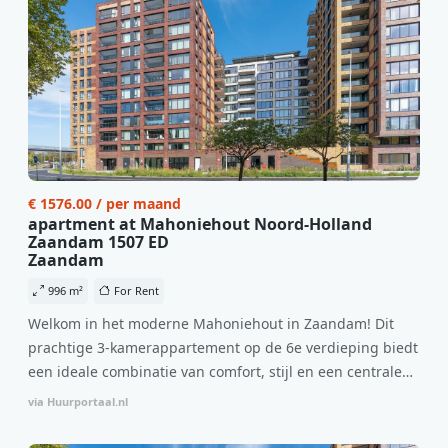
€ 1576.00 / per maand
apartment at Mahoniehout Noord-Holland
Zaandam 1507 ED
Zaandam
996 m²
For Rent
Welkom in het moderne Mahoniehout in Zaandam! Dit
prachtige 3-kamerappartement op de 6e verdieping biedt
een ideale combinatie van comfort, stijl en een centrale
locatie. Met een huurprijs van €1.576 per maand
via Huurportaal.nl
(inclusief BTW) en bijkomende servicekosten van €107,50
per maand is dit een geweldige kans voor professionals