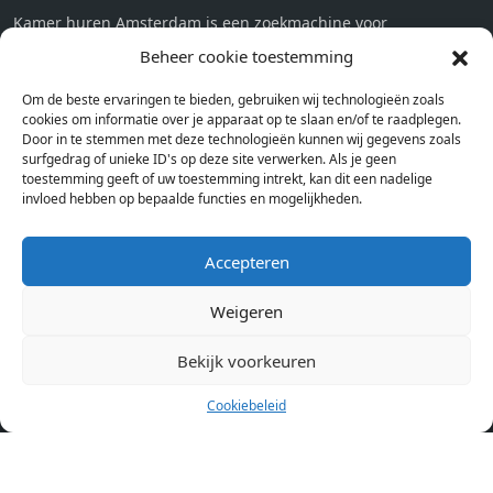
Kamer huren Amsterdam is een zoekmachine voor
studentenkamers en appartementen in Amsterdam. Wij halen
Beheer cookie toestemming
bij verschillende aanbieders het kamer aanbod per stad op.
Om de beste ervaringen te bieden, gebruiken wij technologieën zoals
Hierdoor kan je op één pagina het complete aanbod kamers in
cookies om informatie over je apparaat op te slaan en/of te raadplegen.
Amsterdam bekijken. Voor het meest recente en complete
Door in te stemmen met deze technologieën kunnen wij gegevens zoals
aanbod ben je bij ons een juiste adres. Wij verhuren zelf geen
surfgedrag of unieke ID's op deze site verwerken. Als je geen
toestemming geeft of uw toestemming intrekt, kan dit een nadelige
studentenkamers of appartementen, maar tonen enkel het
invloed hebben op bepaalde functies en mogelijkheden.
aanbod. Staat jouw nieuwe kamer er tussen, meld je dan aan
op de website van de kameraanbieder.
Accepteren
Weigeren
Kamers in andere steden
Kamer huren in Amsterdam
Bekijk voorkeuren
Cookiebeleid
Pagina’s
Home
Blog