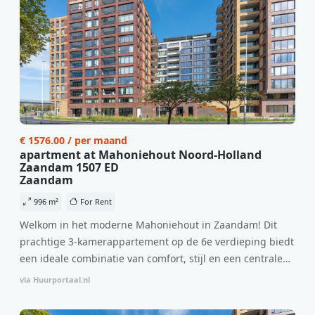
€ 1576.00 / per maand
apartment at Mahoniehout Noord-Holland
Zaandam 1507 ED
Zaandam
996 m²
For Rent
Welkom in het moderne Mahoniehout in Zaandam! Dit
prachtige 3-kamerappartement op de 6e verdieping biedt
een ideale combinatie van comfort, stijl en een centrale
locatie. Met een huurprijs van €1.576 per maand
via Huurportaal.nl
(inclusief BTW) en bijkomende servicekosten van €107,50
per maand is dit een geweldige kans voor professionals