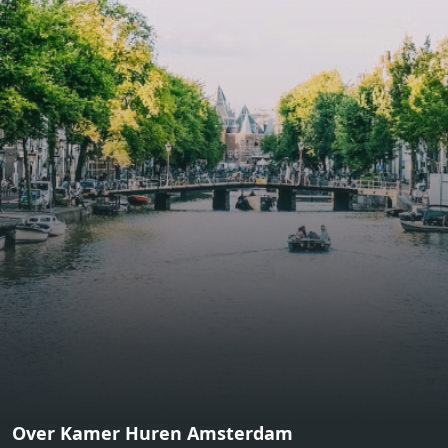
bathroom and fitted wardrobes. High-grade finishes
include oak flooring (with floor heating), modular led
lighting, exquisitely tailored wall panels and floor-to-
ceiling windows with layered treatments.Notice:
Displayed prices and data are not final, and should be
used for informative purpose only. They are not
contractual or binding. Energy pass This building is not
subject to EnEV. - Flatscreen TV - Hairdryer - Heating -
Towels and sheets - Iron - Hygiene utensils - Washing
machine - Oven - Microwave - Refrigerator - Internet -
Working desk Homelike Code: UBK-396713 Available From:
Now
Over Kamer Huren Amsterdam