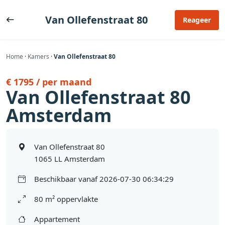
Ga
naar
Van Ollefenstraat 80
Reageer
de
inhoud
Home
·
Kamers
·
Van Ollefenstraat 80
€ 1795 / per maand
Van Ollefenstraat 80
Amsterdam
Van Ollefenstraat 80
1065 LL Amsterdam
Beschikbaar vanaf 2026-07-30 06:34:29
80 m² oppervlakte
Appartement