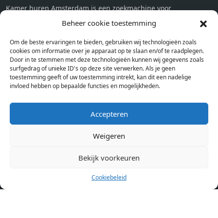
Kamer huren Amsterdam is een zoekmachine voor
studentenkamers en appartementen in Amsterdam. Wij halen
Beheer cookie toestemming
bij verschillende aanbieders het kamer aanbod per stad op.
Om de beste ervaringen te bieden, gebruiken wij technologieën zoals
Hierdoor kan je op één pagina het complete aanbod kamers in
cookies om informatie over je apparaat op te slaan en/of te raadplegen.
Amsterdam bekijken. Voor het meest recente en complete
Door in te stemmen met deze technologieën kunnen wij gegevens zoals
aanbod ben je bij ons een juiste adres. Wij verhuren zelf geen
surfgedrag of unieke ID's op deze site verwerken. Als je geen
toestemming geeft of uw toestemming intrekt, kan dit een nadelige
studentenkamers of appartementen, maar tonen enkel het
invloed hebben op bepaalde functies en mogelijkheden.
aanbod. Staat jouw nieuwe kamer er tussen, meld je dan aan
op de website van de kameraanbieder.
Accepteren
Weigeren
Kamers in andere steden
Kamer huren in Amsterdam
Bekijk voorkeuren
Cookiebeleid
Pagina’s
Home
Blog