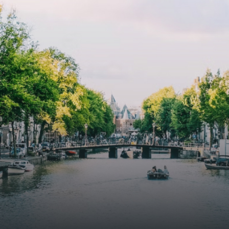
cooling, improved air quality and acoustics, and are
specially designed to attract native birds and
butterflies.The bright residence features an efficient and
functional open floor plan, a unique custom kitchen, a
bathroom and fitted wardrobes. High-grade finishes
include oak flooring (with floor heating), modular led
lighting, exquisitely tailored wall panels and floor-to-
ceiling windows with layered treatments.Notice:
Displayed prices and data are not final, and should be
used for informative purpose only. They are not
contractual or binding. Energy pass This building is not
subject to EnEV. - Flatscreen TV - Hairdryer - Heating -
Towels and sheets - Iron - Hygiene utensils - Washing
machine - Oven - Microwave - Refrigerator - Internet -
Working desk Homelike Code: UBK-396713 Available From:
Now