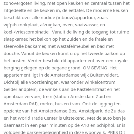
zonovergoten living, met open keuken en centraal tussen het
zitgedeelte en de keuken in, de eettafel. De moderne keuken
beschikt over alle nodige (inbouw)appartuur, zoals
vijfpitskookplaat, afzuigkap, oven, vaatwasser, en
koel-/vriescombinatie. Vanuit de living de toegang tot ruime
slaapkamer, het balkon op het Zuiden en de fraaie en
sfeervolle badkamer, met wastafelmeubel en bad met
douche. Vanuit de keuken komt u op het tweede balkon op
het oosten. Verder beschikt dit appartement over een royale
berging gelegen op de begane grond. OMGEVING Het
appartement ligt in de Amsterdamse wijk Buitenveldert.
Dichtbij alle voorzieningen, waaronder winkelcentrum
Gelderlandplein, de winkels aan de Kastelenstraat en het
openbaar vervoer; trein (station Amsterdam Zuid en
Amsterdam RAI), metro, bus en tram. Ook de ligging ten
opzichte van het Amsterdamse Bos, Amstelpark, de Zuidas
en het World Trade Center is uitstekend. Met de auto ben je
daarnaast in een paar minuten op de A10 en Schiphol. Er is
voldoende parkeergelegenheid in deze woonwijk. PRIJS Dit