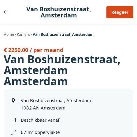
Ga
Van Boshuizenstraat,
naar
Reageer
Amsterdam
de
inhoud
Home
·
Kamers
·
Van Boshuizenstraat, Amsterdam
€ 2250.00 / per maand
Van Boshuizenstraat,
Amsterdam
Amsterdam
Van Boshuizenstraat, Amsterdam
1082 AN Amsterdam
Beschikbaar vanaf
67 m² oppervlakte