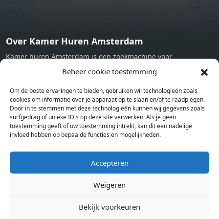
Over Kamer Huren Amsterdam
Kamer huren Amsterdam is een zoekmachine voor
studentenkamers en appartementen in Amsterdam. Wij halen
Beheer cookie toestemming
bij verschillende aanbieders het kamer aanbod per stad op.
Om de beste ervaringen te bieden, gebruiken wij technologieën zoals
Hierdoor kan je op één pagina het complete aanbod kamers in
cookies om informatie over je apparaat op te slaan en/of te raadplegen.
Amsterdam bekijken. Voor het meest recente en complete
Door in te stemmen met deze technologieën kunnen wij gegevens zoals
aanbod ben je bij ons een juiste adres. Wij verhuren zelf geen
surfgedrag of unieke ID's op deze site verwerken. Als je geen
toestemming geeft of uw toestemming intrekt, kan dit een nadelige
studentenkamers of appartementen, maar tonen enkel het
invloed hebben op bepaalde functies en mogelijkheden.
aanbod. Staat jouw nieuwe kamer er tussen, meld je dan aan
op de website van de kameraanbieder.
Accepteren
Weigeren
Kamers in andere steden
Kamer huren in Amsterdam
Bekijk voorkeuren