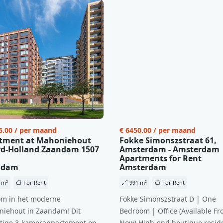
6.00 / per maand
€ 6450.00 / per maand
tment at Mahoniehout
Fokke Simonszstraat 61,
d-Holland Zaandam 1507
Amsterdam - Amsterdam
Apartments for Rent
ndam
Amsterdam
 m²
For Rent
991 m²
For Rent
m in het moderne
Fokke Simonszstraat D | One
iehout in Zaandam! Dit
Bedroom | Office (Available Fr
tige 3-kamerappartement op
Now) High-end boutique reside