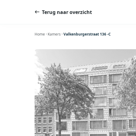
Ga
naar
Terug naar overzicht
de
inhoud
Home
·
Kamers
·
Valkenburgerstraat 136 -C