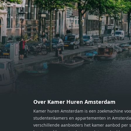
bereiden van heerlijke maaltijden.
berei
Vanuit de woonkamer stap je zo het
Vanui
balkon op, waar je kunt genieten
balko
van een prachtig uitzicht en een
van e
moment van rust. De woning
momen
beschikt over twee comfortabele
besch
slaapkamers van respectievelijk 12,1
slaap
m² en 8 m². Beide kamers bieden tal
m² en
van mogelijkheden, zoals een fijne
van m
werkplek, een logeerkamer of een
werkp
persoonlijke slaapkamer. De
perso
moderne badkamer is voorzien van
moder
een douche en wastafel, en er is een
een d
apart toilet - ideaal voor extra
apart 
gemak en privacy. Gelegen in een
gemak
Over Kamer Huren Amsterdam
rustige, groene omgeving in
rusti
Kamer huren Amsterdam is een zoekmachine voo
Zaandam, bevindt de woning zich
Zaand
studentenkamers en appartementen in Amsterdam
op een perfecte locatie. Winkels,
op ee
verschillende aanbieders het kamer aanbod per s
openbaar vervoer en uitvalswegen
openb