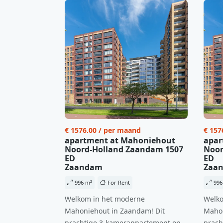
€ 1576.00 / per maand
€ 157
apartment at Mahoniehout
apar
Noord-Holland Zaandam 1507
Noor
ED
ED
Zaandam
Zaa
996 m²
For Rent
996
Welkom in het moderne
Welko
Mahoniehout in Zaandam! Dit
Mahon
prachtige 3-kamerappartement op
prach