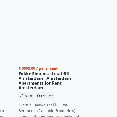
€ 6000.00 / per maand
Fokke Simonszstraat 61L,
Amsterdam - Amsterdam
Apartments for Rent
Amsterdam
991 m²
For Rent
Fokke Simonszstraat L | Two
om:
Bedrooms (Available From: Now)
ntial
93m2 high-end boutique residential