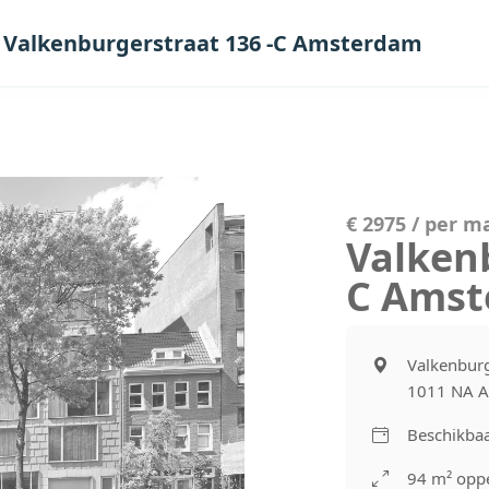
Valkenburgerstraat 136 -C Amsterdam
€ 2975 / per 
Valkenb
C Ams
Valkenburg
1011 NA 
Beschikba
94 m² oppe