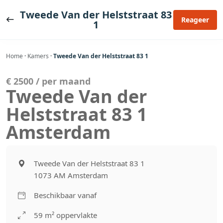
Ga
Tweede Van der Helststraat 83
naar
Reageer
1
de
inhoud
Home
·
Kamers
·
Tweede Van der Helststraat 83 1
€ 2500 / per maand
Tweede Van der
Helststraat 83 1
Amsterdam
Tweede Van der Helststraat 83 1
1073 AM Amsterdam
Beschikbaar vanaf
59 m² oppervlakte