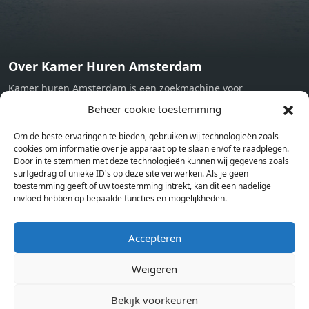
Over Kamer Huren Amsterdam
Kamer huren Amsterdam is een zoekmachine voor
studentenkamers en appartementen in Amsterdam. Wij halen
Beheer cookie toestemming
bij verschillende aanbieders het kamer aanbod per stad op.
Om de beste ervaringen te bieden, gebruiken wij technologieën zoals
Hierdoor kan je op één pagina het complete aanbod kamers in
cookies om informatie over je apparaat op te slaan en/of te raadplegen.
Amsterdam bekijken. Voor het meest recente en complete
Door in te stemmen met deze technologieën kunnen wij gegevens zoals
aanbod ben je bij ons een juiste adres. Wij verhuren zelf geen
surfgedrag of unieke ID's op deze site verwerken. Als je geen
toestemming geeft of uw toestemming intrekt, kan dit een nadelige
studentenkamers of appartementen, maar tonen enkel het
invloed hebben op bepaalde functies en mogelijkheden.
aanbod. Staat jouw nieuwe kamer er tussen, meld je dan aan
op de website van de kameraanbieder.
Accepteren
Weigeren
Kamers in andere steden
Kamer huren in Amsterdam
Bekijk voorkeuren