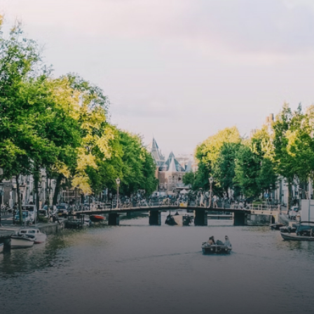
atriums' seasonal green walls provide natural summer
cooling, improved air quality and acoustics, and are
specially designed to attract native birds and
butterflies.The bright residence features an efficient and
functional open floor plan, a unique custom kitchen, a
bathroom and fitted wardrobes. High-grade finishes
include oak flooring (with floor heating), modular led
lighting, exquisitely tailored wall panels and floor-to-
ceiling windows with layered treatments.Notice:
Displayed prices and data are not final, and should be
used for informative purpose only. They are not
contractual or binding. Energy pass This building is not
subject to EnEV. - Flatscreen TV - Hairdryer - Heating -
Towels and sheets - Iron - Hygiene utensils - Washing
machine - Oven - Microwave - Refrigerator - Internet -
Working desk Homelike Code: UBK-396713 Available From:
Now