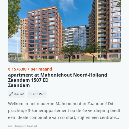
€ 1576.00 / per maand
apartment at Mahoniehout Noord-Holland
Zaandam 1507 ED
Zaandam
996 m²
For Rent
Welkom in het moderne Mahoniehout in Zaandam! Dit
prachtige 3-kamerappartement op de 6e verdieping biedt
een ideale combinatie van comfort, stijl en een centrale
locatie. Met een huurprijs van €1.576 per maand
via Huurportaal.nl