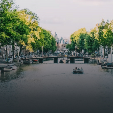
butterflies.The bright residence features an efficient and
functional open floor plan, a unique custom kitchen, a
bathroom and fitted wardrobes. High-grade finishes
include oak flooring (with floor heating), modular led
lighting, exquisitely tailored wall panels and floor-to-
ceiling windows with layered treatments.Notice:
Displayed prices and data are not final, and should be
used for informative purpose only. They are not
contractual or binding. Energy pass This building is not
subject to EnEV. - Flatscreen TV - Hairdryer - Heating -
Towels and sheets - Iron - Hygiene utensils - Washing
machine - Oven - Microwave - Refrigerator - Internet -
Working desk Homelike Code: UBK-396713 Available From:
Now