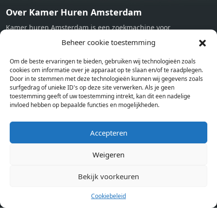
Over Kamer Huren Amsterdam
Kamer huren Amsterdam is een zoekmachine voor
studentenkamers en appartementen in Amsterdam. Wij halen
Beheer cookie toestemming
bij verschillende aanbieders het kamer aanbod per stad op.
Om de beste ervaringen te bieden, gebruiken wij technologieën zoals
Hierdoor kan je op één pagina het complete aanbod kamers in
cookies om informatie over je apparaat op te slaan en/of te raadplegen.
Amsterdam bekijken. Voor het meest recente en complete
Door in te stemmen met deze technologieën kunnen wij gegevens zoals
aanbod ben je bij ons een juiste adres. Wij verhuren zelf geen
surfgedrag of unieke ID's op deze site verwerken. Als je geen
toestemming geeft of uw toestemming intrekt, kan dit een nadelige
studentenkamers of appartementen, maar tonen enkel het
invloed hebben op bepaalde functies en mogelijkheden.
aanbod. Staat jouw nieuwe kamer er tussen, meld je dan aan
op de website van de kameraanbieder.
Accepteren
Weigeren
Kamers in andere steden
Kamer huren in Amsterdam
Bekijk voorkeuren
Cookiebeleid
Pagina’s