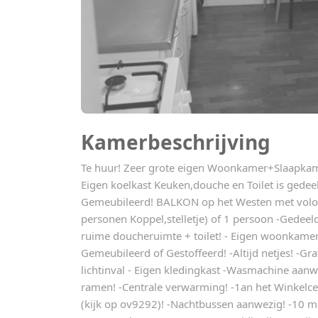
Kamerbeschrijving
Te huur! Zeer grote eigen Woonkamer+Slaapkame
Eigen koelkast Keuken,douche en Toilet is gede
Gemeubileerd! BALKON op het Westen met volop
personen Koppel,stelletje) of 1 persoon -Gedeel
ruime doucheruimte + toilet! - Eigen woonkamer 
Gemeubileerd of Gestoffeerd! -Altijd netjes! -Grat
lichtinval - Eigen kledingkast -Wasmachine aanw
ramen! -Centrale verwarming! -1an het Winkelc
(kijk op ov9292)! -Nachtbussen aanwezig! -10 mi