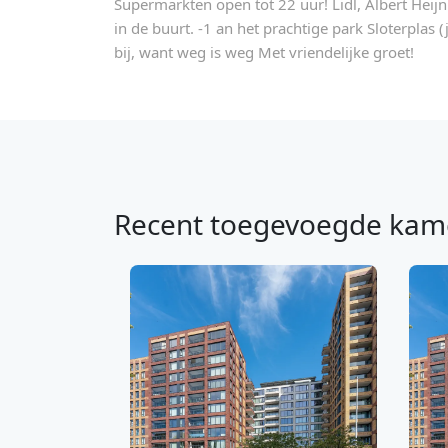
Supermarkten open tot 22 uur! Lidl, Albert Heijn 
in de buurt. -1 an het prachtige park Sloterplas
bij, want weg is weg Met vriendelijke groet!
Recent toegevoegde kam