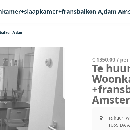
onkamer+slaapkamer+fransbalkon A,dam Am
balkon A,dam
€ 1350.00 / pe
Te huur
Woonk
+frans
Amste
Te huur! 
1069 DA 