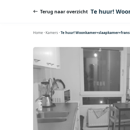
Ga
naar
Te huur! Wo
Terug naar overzicht
de
inhoud
Home
·
Kamers
·
Te huur! Woonkamer+slaapkamer+frans