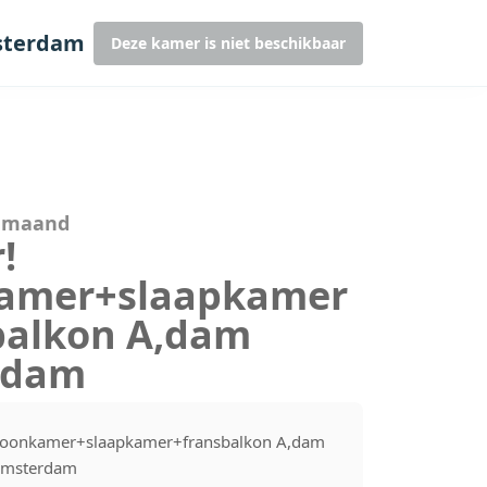
sterdam
Deze kamer is niet beschikbaar
r maand
!
amer+slaapkamer
balkon A,dam
rdam
Woonkamer+slaapkamer+fransbalkon A,dam
Amsterdam