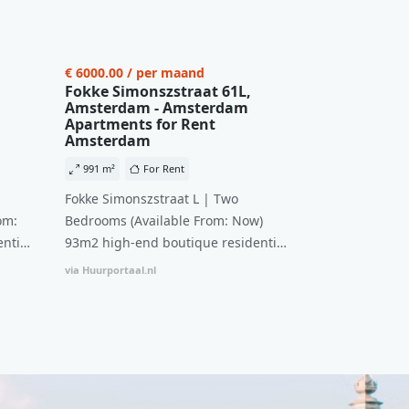
€ 6000.00 / per maand
Fokke Simonszstraat 61L,
Amsterdam - Amsterdam
Apartments for Rent
Amsterdam
991 m²
For Rent
Fokke Simonszstraat L | Two
om:
Bedrooms (Available From: Now)
ntial
93m2 high-end boutique residential
n
complex in De Pijp feautring an
via Huurportaal.nl
ccesss
open floor plan and elevator acesss
ght
with open living space A high-end
d
boutique residential complex in the
cial
Weteringbuurt. The fully furnished,
fitted
93m2, ready-to-live, contemporary
s
apartments with separate private