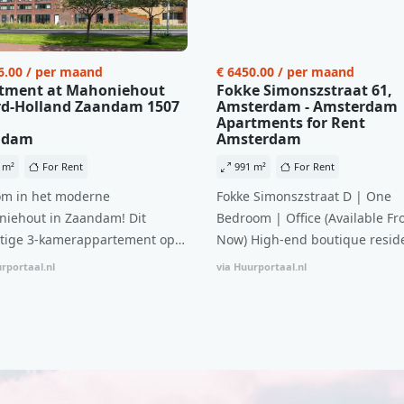
6.00 / per maand
€ 6450.00 / per maand
tment at Mahoniehout
Fokke Simonszstraat 61,
d-Holland Zaandam 1507
Amsterdam - Amsterdam
Apartments for Rent
ndam
Amsterdam
 m²
For Rent
991 m²
For Rent
m in het moderne
Fokke Simonszstraat D | One
iehout in Zaandam! Dit
Bedroom | Office (Available Fr
tige 3-kamerappartement op
Now) High-end boutique reside
 verdieping biedt een ideale
complex in De Pijp feautring a
rportaal.nl
via Huurportaal.nl
natie van comfort, stijl en een
open floor plan and elevator a
ale locatie. Met een huurprijs
with open living space The bri
1.576 per maand (inclusief
residence features efficient an
en bijkomende servicekosten
functional open floor plan, spe
107,50 per maand is dit een
custom kitchen, bathroom and 
dige kans voor professionals
wardrobes. High-grade finishe