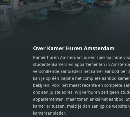
van mogelijkheden, zoals een fijne
van m
werkplek, een logeerkamer of een
werkp
persoonlijke slaapkamer. De
perso
moderne badkamer is voorzien van
moder
een douche en wastafel, en er is een
een d
apart toilet - ideaal voor extra
apart 
gemak en privacy. Gelegen in een
gemak
Over Kamer Huren Amsterdam
rustige, groene omgeving in
rusti
Kamer huren Amsterdam is een zoekmachine voo
Zaandam, bevindt de woning zich
Zaand
studentenkamers en appartementen in Amsterdam
op een perfecte locatie. Winkels,
op ee
verschillende aanbieders het kamer aanbod per s
openbaar vervoer en uitvalswegen
openb
kan je op één pagina het complete aanbod kame
naar Amsterdam zijn allemaal
naar 
bekijken. Voor het meest recente en complete aan
binnen handbereik. Bovendien
binne
ons een juiste adres. Wij verhuren zelf geen stu
geniet je hier van de unieke
genie
appartementen, maar tonen enkel het aanbod. S
combinatie van stedelijke
combi
kamer er tussen, meld je dan aan op de website 
voorzieningen en de ontspanning
voorz
kameraanbieder.
van een serene woonomgeving. Ben
van e
jij op zoek naar een stijlvol
jij op