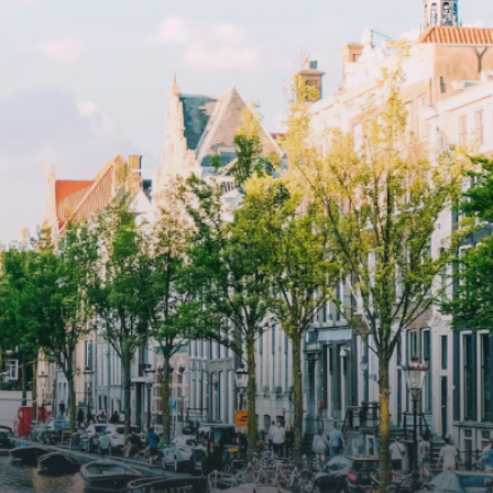
storage and secure bicycle parking
with an elegant lobby with an
and
elevator and green communal
ayered
spaces.The building incorporates
ue
solar panels to generate energy
supply. The windows have solar
shed,
control glazing, and the apartments
have climate control driven by a
ate
thermal energy storage system.
rking
Underfloor heating and cooling
contribute to a healthy indoor
environment. The atriums' seasonal
tes
green walls provide natural summer
gy
cooling, improved air quality and
r
acoustics, and are specially
tments
designed to attract native birds and
 a
butterflies.The bright residence
.
features an efficient and functional
g
open floor plan, a unique custom