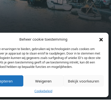
kitchen, a bathroom and fitted
sonal
wardrobes. High-grade finishes
summer
include oak flooring (with floor
and
heating), modular led lighting,
exquisitely tailored wall panels and
ds and
floor-to-ceiling windows with
Beheer cookie toestemming
rices
layered treatments.Notice:
en
Pagina’s
ould
Displayed prices and data are not
 ervaringen te bieden, gebruiken wij technologieën zoals cookies om
Home
se
final, and should be used for
over je apparaat op te slaan en/of te raadplegen. Door in te stemmen met
Blog
or
informative purpose only. They are
logieën kunnen wij gegevens zoals surfgedrag of unieke ID's op deze site
Over ons
Als je geen toestemming geeft of uw toestemming intrekt, kan dit een
lding
not contractual or binding. Energy
vloed hebben op bepaalde functies en mogelijkheden.
Cookiebeleid (EU)
lly
pass This building is not subject to
rdam,
EnEV. - Flatscreen TV - Hairdryer -
epteren
Weigeren
Bekijk voorkeuren
neken
Heating - Towels and sheets - Iron -
n.
Hygiene utensils - Washing machine
Cookiebeleid
km
- Oven - Microwave - Refrigerator -
allet
Internet - Working desk Homelike
Code: UBK-396713 Available From: