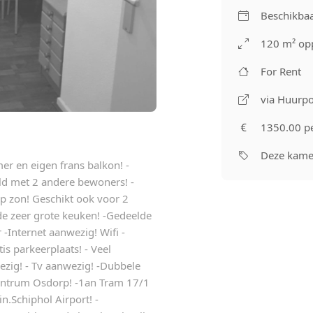
Beschikbaa
120 m² op
For Rent
via Huurpo
1350.00 p
Deze kamer
r en eigen frans balkon! -
eld met 2 andere bewoners! -
 zon! Geschikt ook voor 2
de zeer grote keuken! -Gedeelde
-Internet aanwezig! Wifi -
is parkeerplaats! - Veel
ezig! - Tv aanwezig! -Dubbele
entrum Osdorp! -1an Tram 17/1
n.Schiphol Airport! -