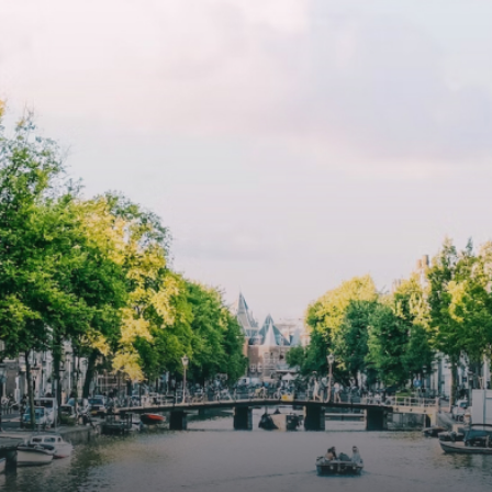
p zoek zijn naar een woning die
include oak flooring (with floor
t beschikbaar is vanaf 1 april
heating), modular led lighting,
e
exquisite tailored wall panels 
lkomd in een ruime
floor to ceiling windows with l
amer met open keuken,
treatments.A high-end boutiq
 goed voor 44 m² aan
residential complex in the
uimte. De lichte woonkamer
Weteringbuurt. The fully furni
 genoeg ruimte voor een
ready-to-live, contemporary
ige zithoek én een stijlvolle
apartments with separate priv
ek. De keuken is van alle
storage and secure bicycle pa
ken voorzien, perfect voor het
with an elegant lobby with an
den van heerlijke maaltijden.
elevator and green communal
t de woonkamer stap je zo het
spaces.The building incorpora
n op, waar je kunt genieten
solar panels to generate ener
en prachtig uitzicht en een
supply. The windows have sola
t van rust. De woning
control glazing, and the apar
ikt over twee comfortabele
have climate control driven by
kamers van respectievelijk 12,1
thermal energy storage system
 8 m². Beide kamers bieden tal
Underfloor heating and coolin