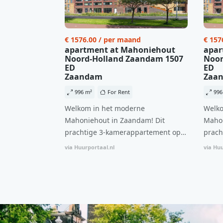
€ 1576.00 / per maand
€ 157
apartment at Mahoniehout
apar
Noord-Holland Zaandam 1507
Noor
ED
ED
Zaandam
Zaa
996 m²
For Rent
996
Welkom in het moderne
Welko
Mahoniehout in Zaandam! Dit
Mahon
prachtige 3-kamerappartement op
prach
de 6e verdieping biedt een ideale
de 6e
via Huurportaal.nl
via Huu
combinatie van comfort, stijl en een
combi
centrale locatie. Met een huurprijs
centr
van €1.576 per maand (inclusief
van €
BTW) en bijkomende servicekosten
BTW) 
van €107,50 per maand is dit een
van €
geweldige kans voor professionals
gewel