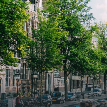
die op zoek zijn naar een woning die
die o
direct beschikbaar is vanaf 1 april
direc
2026. Bij binnenkomst word je
2026. Bij binnenkomst word j
verwelkomd in een ruime
verwe
woonkamer met open keuken,
woonk
samen goed voor 44 m² aan
samen
leefruimte. De lichte woonkamer
leefr
biedt genoeg ruimte voor een
biedt
gezellige zithoek én een stijlvolle
gezell
eethoek. De keuken is van alle
eetho
gemakken voorzien, perfect voor het
gemak
bereiden van heerlijke maaltijden.
berei
Vanuit de woonkamer stap je zo het
Vanui
balkon op, waar je kunt genieten
balko
van een prachtig uitzicht en een
van e
moment van rust. De woning
momen
beschikt over twee comfortabele
besch
slaapkamers van respectievelijk 12,1
slaap
m² en 8 m². Beide kamers bieden tal
m² en