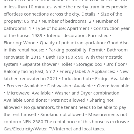
in less than 10 minutes, while the nearby tram lines provide
effortless connections across the city. Details: • Size of the
property: 65 m2 • Number of bedrooms: 2 • Number of
bathrooms: 1 • Type of house: Apartment • Construction year
of the house: 1989 • Interior decoration: Furnished •
Flooring: Wood • Quality of public transportation: Good Also
in this rental house: • Parking possibility: Permit • Bathroom
renovated in 2019 • Bath Tub 190 x 90, with thermostatic
system • Separate shower • Toilet • Storage: box • 3rd floor •
Balcony facing East, 5m2 • Energy label: A Appliances: • New
kitchen renovated in 2021 • Induction hob • Fridge: Available
• Freezer: Available • Dishwasher: Available • Oven: Available
• Microwave: Available • Washer and Dryer combination:
Available Conditions: • Pets not allowed • Sharing not
allowed • No guarantors, the tenant needs to be able to pay
the rent himself • Smoking not allowed • Measurements not
conform NEN 2580 The rental price of this house is exclusive
Gas/Electricity/Water, TV/Internet and local taxes.