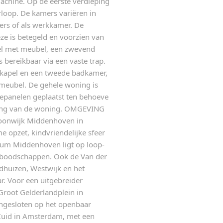
achine. Op de eerste verdieping
erloop. De kamers variëren in
mers of als werkkamer. De
ze is betegeld en voorzien van
el met meubel, een zwevend
s bereikbaar via een vaste trap.
kkapel en een tweede badkamer,
lmeubel. De gehele woning is
nepanelen geplaatst ten behoeve
ming van de woning. OMGEVING
woonwijk Middenhoven in
e opzet, kindvriendelijke sfeer
rum Middenhoven ligt op loop-
se boodschappen. Ook de Van der
huizen, Westwijk en het
r. Voor een uitgebreider
Groot Gelderlandplein in
angesloten op het openbaar
n Zuid in Amsterdam, met een