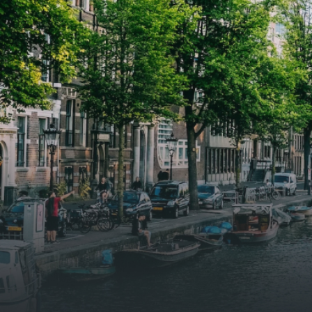
samen goed voor 44 m² aan
samen
leefruimte. De lichte woonkamer
leefr
biedt genoeg ruimte voor een
biedt
gezellige zithoek én een stijlvolle
gezell
eethoek. De keuken is van alle
eetho
gemakken voorzien, perfect voor het
gemak
bereiden van heerlijke maaltijden.
berei
Vanuit de woonkamer stap je zo het
Vanui
balkon op, waar je kunt genieten
balko
van een prachtig uitzicht en een
van e
moment van rust. De woning
momen
beschikt over twee comfortabele
besch
slaapkamers van respectievelijk 12,1
slaap
m² en 8 m². Beide kamers bieden tal
m² en
van mogelijkheden, zoals een fijne
van m
werkplek, een logeerkamer of een
werkp
persoonlijke slaapkamer. De
perso
moderne badkamer is voorzien van
moder
een douche en wastafel, en er is een
een d