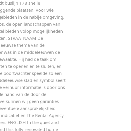
t buslijn 178 snelle
ggende plaatsen. Voor wie
egebieden in de nabije omgeving.
os, de open landschappen van
el bieden volop mogelijkheden
teiten. STRAATNAAM De
eleeuwse thema van de
ter was in de middeleeuwen de
bewaakte. Hij had de taak om
ten te openen en te sluiten, en
De poortwachter speelde zo een
middeleeuwse stad en symboliseert
e verhuur informatie is door ons
de hand van de door de
ve kunnen wij geen garanties
 eventuele aansprakelijkheid
indicatief en The Rental Agency
gen. ENGLISH In the quiet and
nd this fully renovated home