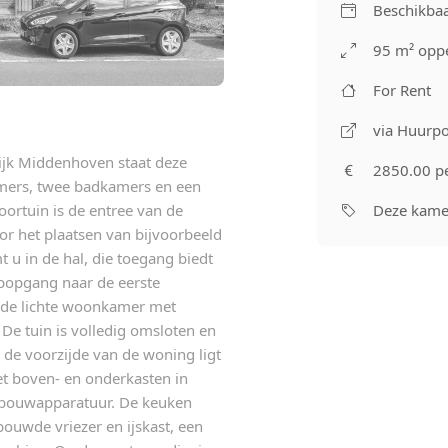
Beschikbaa
95 m² oppe
For Rent
via Huurpo
ijk Middenhoven staat deze
2850.00 p
amers, twee badkamers en een
oortuin is de entree van de
Deze kamer
or het plaatsen van bijvoorbeeld
 u in de hal, die toegang biedt
apopgang naar de eerste
s de lichte woonkamer met
 De tuin is volledig omsloten en
 de voorzijde van de woning ligt
et boven- en onderkasten in
 inbouwapparatuur. De keuken
uwde vriezer en ijskast, een