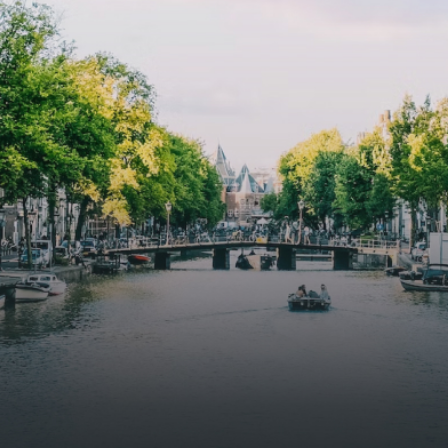
 goed voor 44 m² aan
residential complex in the
uimte. De lichte woonkamer
Weteringbuurt. The fully furni
 genoeg ruimte voor een
ready-to-live, contemporary
ige zithoek én een stijlvolle
apartments with separate priv
ek. De keuken is van alle
storage and secure bicycle pa
ken voorzien, perfect voor het
with an elegant lobby with an
den van heerlijke maaltijden.
elevator and green communal
t de woonkamer stap je zo het
spaces.The building incorpora
n op, waar je kunt genieten
solar panels to generate ener
en prachtig uitzicht en een
supply. The windows have sola
t van rust. De woning
control glazing, and the apar
ikt over twee comfortabele
have climate control driven by
kamers van respectievelijk 12,1
thermal energy storage system
 8 m². Beide kamers bieden tal
Underfloor heating and coolin
ogelijkheden, zoals een fijne
contribute to a healthy indoor
lek, een logeerkamer of een
environment. The atriums' sea
onlijke slaapkamer. De
green walls provide natural 
ne badkamer is voorzien van
cooling, improved air quality 
ouche en wastafel, en er is een
acoustics, and are specially