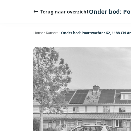
Ga
naar
Onder bod: Po
Terug naar overzicht
de
inhoud
Home
·
Kamers
·
Onder bod: Poortwachter 62, 1188 CN A