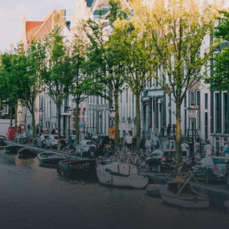
supply. The windows have solar
shed,
control glazing, and the apartments
have climate control driven by a
ate
thermal energy storage system.
rking
Underfloor heating and cooling
contribute to a healthy indoor
environment. The atriums' seasonal
tes
green walls provide natural summer
gy
cooling, improved air quality and
r
acoustics, and are specially
tments
designed to attract native birds and
 a
butterflies.The bright residence
.
features an efficient and functional
g
open floor plan, a unique custom
kitchen, a bathroom and fitted
sonal
wardrobes. High-grade finishes
summer
include oak flooring (with floor
and
heating), modular led lighting,
exquisitely tailored wall panels and