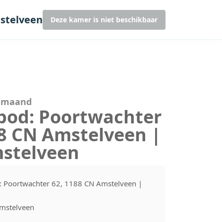
stelveen
Deze kamer is niet beschikbaar
r maand
bod: Poortwachter
88 CN Amstelveen |
stelveen
 Poortwachter 62, 1188 CN Amstelveen |
mstelveen