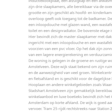
inductiekookplaat, een afzuigkap en een afwasm
zijn drie slaapkamers, alle bereikbaar via de ov
grootte en zijn geschikt als hoofd- en kinderka
overloop geeft ook toegang tot de badkamer. De
een inloopdouche met glazen wand, een wastaf
toilet en een designradiator. De bovenste etage i
Hier bevindt zich de master slaapkamer met da
ingericht met een inloopdouche en een wastafe
voorzien van een pvc vloer. Op het dak zijn zon
van een lagere energierekening en verduurza
De woning is gelegen in de groene en rustige 
Amstelveen. Deze wijk staat bekend om zijn ruim
en de aanwezigheid van veel groen. Winkelcent
en fietsafstand en is geschikt voor de dagelijk
Hooplaan en andere winkelgebieden zoals Waard
Stadshart Amstelveen zijn gemakkelijk bereikbaa
winkelaanbod en luxe boetieks bevindt zich het 
Amsterdam op korte afstand. De wijk is goed a
vervoer. Tram 25 rijdt rechtstreeks naar Statio