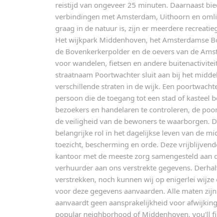
reistijd van ongeveer 25 minuten. Daarnaast bied
verbindingen met Amsterdam, Uithoorn en omli
graag in de natuur is, zijn er meerdere recreati
Het wijkpark Middenhoven, het Amsterdamse B
de Bovenkerkerpolder en de oevers van de Amst
voor wandelen, fietsen en andere buitenactivi
straatnaam Poortwachter sluit aan bij het midd
verschillende straten in de wijk. Een poortwach
persoon die de toegang tot een stad of kasteel 
bezoekers en handelaren te controleren, de poor
de veiligheid van de bewoners te waarborgen. 
belangrijke rol in het dagelijkse leven van de 
toezicht, bescherming en orde. Deze vrijblijvend
kantoor met de meeste zorg samengesteld aan 
verhuurder aan ons verstrekte gegevens. Derhal
verstrekken, noch kunnen wij op enigerlei wijze
voor deze gegevens aanvaarden. Alle maten zijn 
aanvaardt geen aansprakelijkheid voor afwijkin
popular neighborhood of Middenhoven, you'll fi