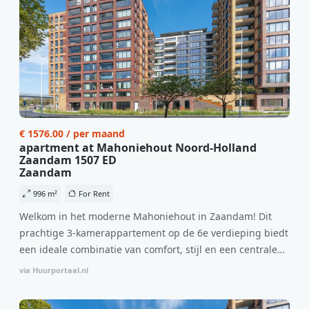
€ 1576.00 / per maand
apartment at Mahoniehout Noord-Holland
Zaandam 1507 ED
Zaandam
996 m²
For Rent
Welkom in het moderne Mahoniehout in Zaandam! Dit
prachtige 3-kamerappartement op de 6e verdieping biedt
een ideale combinatie van comfort, stijl en een centrale
locatie. Met een huurprijs van €1.576 per maand
via Huurportaal.nl
(inclusief BTW) en bijkomende servicekosten van €107,50
per maand is dit een geweldige kans voor professionals