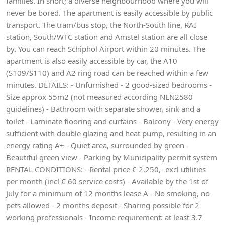
families. In short; a diverse neighbourhood where you will
never be bored. The apartment is easily accessible by public
transport. The tram/bus stop, the North-South line, RAI
station, South/WTC station and Amstel station are all close
by. You can reach Schiphol Airport within 20 minutes. The
apartment is also easily accessible by car, the A10
(S109/S110) and A2 ring road can be reached within a few
minutes. DETAILS: - Unfurnished - 2 good-sized bedrooms -
Size approx 55m2 (not measured according NEN2580
guidelines) - Bathroom with separate shower, sink and a
toilet - Laminate flooring and curtains - Balcony - Very energy
sufficient with double glazing and heat pump, resulting in an
energy rating A+ - Quiet area, surrounded by green -
Beautiful green view - Parking by Municipality permit system
RENTAL CONDITIONS: - Rental price € 2.250,- excl utilities
per month (incl € 60 service costs) - Available by the 1st of
July for a minimum of 12 months lease A - No smoking, no
pets allowed - 2 months deposit - Sharing possible for 2
working professionals - Income requirement: at least 3.7