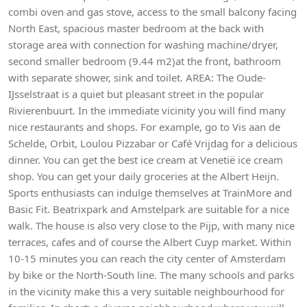
combi oven and gas stove, access to the small balcony facing
North East, spacious master bedroom at the back with
storage area with connection for washing machine/dryer,
second smaller bedroom (9.44 m2)at the front, bathroom
with separate shower, sink and toilet. AREA: The Oude-
IJsselstraat is a quiet but pleasant street in the popular
Rivierenbuurt. In the immediate vicinity you will find many
nice restaurants and shops. For example, go to Vis aan de
Schelde, Orbit, Loulou Pizzabar or Café Vrijdag for a delicious
dinner. You can get the best ice cream at Venetië ice cream
shop. You can get your daily groceries at the Albert Heijn.
Sports enthusiasts can indulge themselves at TrainMore and
Basic Fit. Beatrixpark and Amstelpark are suitable for a nice
walk. The house is also very close to the Pijp, with many nice
terraces, cafes and of course the Albert Cuyp market. Within
10-15 minutes you can reach the city center of Amsterdam
by bike or the North-South line. The many schools and parks
in the vicinity make this a very suitable neighbourhood for