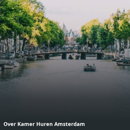
bathroom and fitted wardrobes. High-grade finishes
include oak flooring (with floor heating), modular led
lighting, exquisitely tailored wall panels and floor-to-
ceiling windows with layered treatments.Notice:
Displayed prices and data are not final, and should be
used for informative purpose only. They are not
contractual or binding. Energy pass This building is not
subject to EnEV. - Flatscreen TV - Hairdryer - Heating -
Towels and sheets - Iron - Hygiene utensils - Washing
machine - Oven - Microwave - Refrigerator - Internet -
Working desk Homelike Code: UBK-396713 Available From:
Now
Over Kamer Huren Amsterdam