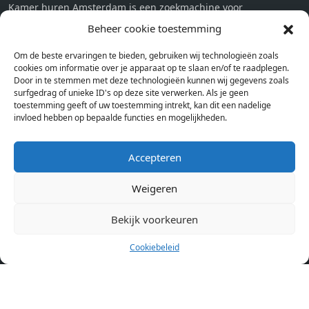
Kamer huren Amsterdam is een zoekmachine voor
studentenkamers en appartementen in Amsterdam. Wij halen
Beheer cookie toestemming
bij verschillende aanbieders het kamer aanbod per stad op.
Om de beste ervaringen te bieden, gebruiken wij technologieën zoals
Hierdoor kan je op één pagina het complete aanbod kamers in
cookies om informatie over je apparaat op te slaan en/of te raadplegen.
Amsterdam bekijken. Voor het meest recente en complete
Door in te stemmen met deze technologieën kunnen wij gegevens zoals
aanbod ben je bij ons een juiste adres. Wij verhuren zelf geen
surfgedrag of unieke ID's op deze site verwerken. Als je geen
toestemming geeft of uw toestemming intrekt, kan dit een nadelige
studentenkamers of appartementen, maar tonen enkel het
invloed hebben op bepaalde functies en mogelijkheden.
aanbod. Staat jouw nieuwe kamer er tussen, meld je dan aan
op de website van de kameraanbieder.
Accepteren
Weigeren
Kamers in andere steden
Kamer huren in Amsterdam
Bekijk voorkeuren
Cookiebeleid
Pagina’s
Home
Blog