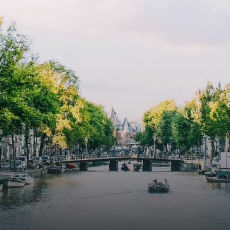
atriums' seasonal green walls provide natural summer
cooling, improved air quality and acoustics, and are
specially designed to attract native birds and
butterflies.The bright residence features an efficient and
functional open floor plan, a unique custom kitchen, a
bathroom and fitted wardrobes. High-grade finishes
include oak flooring (with floor heating), modular led
lighting, exquisitely tailored wall panels and floor-to-
ceiling windows with layered treatments.Notice:
Displayed prices and data are not final, and should be
used for informative purpose only. They are not
contractual or binding. Energy pass This building is not
subject to EnEV. - Flatscreen TV - Hairdryer - Heating -
Towels and sheets - Iron - Hygiene utensils - Washing
machine - Oven - Microwave - Refrigerator - Internet -
Working desk Homelike Code: UBK-396713 Available From:
Now