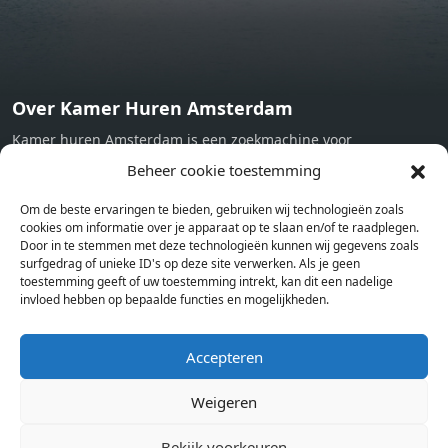
Over Kamer Huren Amsterdam
Kamer huren Amsterdam is een zoekmachine voor
studentenkamers en appartementen in Amsterdam. Wij halen
Beheer cookie toestemming
bij verschillende aanbieders het kamer aanbod per stad op.
Om de beste ervaringen te bieden, gebruiken wij technologieën zoals
Hierdoor kan je op één pagina het complete aanbod kamers in
cookies om informatie over je apparaat op te slaan en/of te raadplegen.
Amsterdam bekijken. Voor het meest recente en complete
Door in te stemmen met deze technologieën kunnen wij gegevens zoals
aanbod ben je bij ons een juiste adres. Wij verhuren zelf geen
surfgedrag of unieke ID's op deze site verwerken. Als je geen
toestemming geeft of uw toestemming intrekt, kan dit een nadelige
studentenkamers of appartementen, maar tonen enkel het
invloed hebben op bepaalde functies en mogelijkheden.
aanbod. Staat jouw nieuwe kamer er tussen, meld je dan aan
op de website van de kameraanbieder.
Accepteren
Weigeren
Kamers in andere steden
Kamer huren in Amsterdam
Bekijk voorkeuren