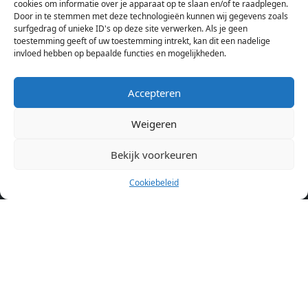
cookies om informatie over je apparaat op te slaan en/of te raadplegen.
Amsterdam bekijken. Voor het meest recente en complete
Door in te stemmen met deze technologieën kunnen wij gegevens zoals
aanbod ben je bij ons een juiste adres. Wij verhuren zelf geen
surfgedrag of unieke ID's op deze site verwerken. Als je geen
toestemming geeft of uw toestemming intrekt, kan dit een nadelige
studentenkamers of appartementen, maar tonen enkel het
invloed hebben op bepaalde functies en mogelijkheden.
aanbod. Staat jouw nieuwe kamer er tussen, meld je dan aan
op de website van de kameraanbieder.
Accepteren
Weigeren
Kamers in andere steden
Kamer huren in Amsterdam
Bekijk voorkeuren
Cookiebeleid
Pagina’s
Home
Blog
Over ons
Cookiebeleid (EU)