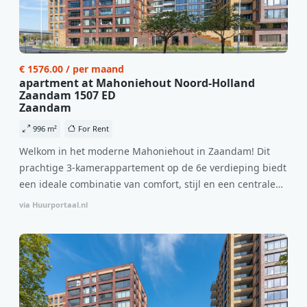
€ 1576.00 / per maand
apartment at Mahoniehout Noord-Holland
Zaandam 1507 ED
Zaandam
996 m²
For Rent
Welkom in het moderne Mahoniehout in Zaandam! Dit
prachtige 3-kamerappartement op de 6e verdieping biedt
een ideale combinatie van comfort, stijl en een centrale
locatie. Met een huurprijs van €1.576 per maand
via Huurportaal.nl
(inclusief BTW) en bijkomende servicekosten van €107,50
per maand is dit een geweldige kans voor professionals
die op zoek zijn naar een woning die direct beschikbaar is
vanaf 1 april 2026. Bij binnenkomst word je verwelkomd
in een ruime woonkamer met open keuken, samen goed
voor 44 m² aan leefruimte. De lichte woonkamer biedt