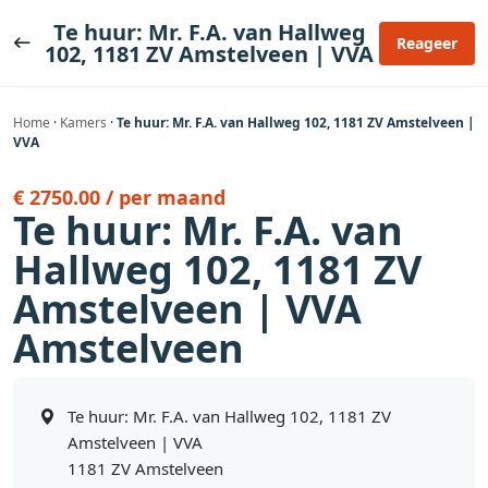
Ga
Te huur: Mr. F.A. van Hallweg
naar
Reageer
102, 1181 ZV Amstelveen | VVA
de
inhoud
Home
·
Kamers
·
Te huur: Mr. F.A. van Hallweg 102, 1181 ZV Amstelveen |
VVA
€ 2750.00 / per maand
Te huur: Mr. F.A. van
Hallweg 102, 1181 ZV
Amstelveen | VVA
Amstelveen
Te huur: Mr. F.A. van Hallweg 102, 1181 ZV
Amstelveen | VVA
1181 ZV Amstelveen