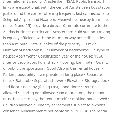
International School of Amsterdam (ISA). Public transport
links are exceptional, with the central Amstelveen bus station
just around the corner, offering frequent, fast connections to
Schiphol Airport and Haarlem. Meanwhile, nearby tram lines
(Lines 5 and 25) provide a direct 10-minute commute to the
Zuidas business district and Amsterdam Zuid station. Driving
is equally efficient, with the A9 motorway accessible in less
than a minute. Details: • Size of the property: 80 m2 •
Number of bedrooms: 3 • Number of bathrooms: 1 • Type of
house: Apartment • Construction year of the house: 1960 •
Interior decoration: Furnished • Flooring: Laminate • Quality
of public transportation: Good Also in this rental house: •
Parking possibility: own private parking place • Separate
toilet • Bath tub • Separate shower • Elevator • Storage: box •
2nd floor • Balcony (facing East) Conditions: • Pets not
allowed • Sharing not allowed • No guarantors, the tenant
must be able to pay the rent himself • Smoking not allowed •
Children allowed • Tenancy agreements subject to owner's
consent • Measurements not conform NEN 2580 The rental