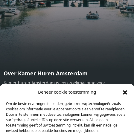
subject to EnEV. - Flatscreen TV - Hairdryer - Heating -
Towels and sheets - Iron - Hygiene utensils - Washing
machine - Oven - Microwave - Refrigerator - Internet -
Working desk Homelike Code: UBK-396713 Available From:
Now
Over Kamer Huren Amsterdam
Kamer huren Amsterdam is een zoekmachine voor
studentenkamers en appartementen in Amsterdam. Wij halen
Beheer cookie toestemming
bij verschillende aanbieders het kamer aanbod per stad op.
Om de beste ervaringen te bieden, gebruiken wij technologieën zoals
Hierdoor kan je op één pagina het complete aanbod kamers in
cookies om informatie over je apparaat op te slaan en/of te raadplegen.
Amsterdam bekijken. Voor het meest recente en complete
Door in te stemmen met deze technologieën kunnen wij gegevens zoals
aanbod ben je bij ons een juiste adres. Wij verhuren zelf geen
surfgedrag of unieke ID's op deze site verwerken. Als je geen
toestemming geeft of uw toestemming intrekt, kan dit een nadelige
studentenkamers of appartementen, maar tonen enkel het
invloed hebben op bepaalde functies en mogelijkheden.
aanbod. Staat jouw nieuwe kamer er tussen, meld je dan aan