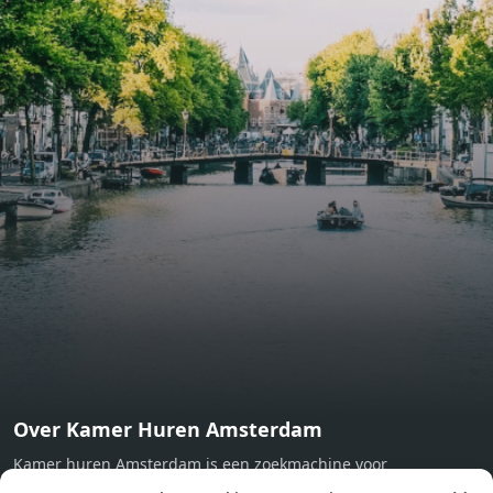
include oak flooring (with floor heating), modular led
lighting, exquisitely tailored wall panels and floor-to-
ceiling windows with layered treatments.Notice:
Displayed prices and data are not final, and should be
used for informative purpose only. They are not
contractual or binding. Energy pass This building is not
subject to EnEV. - Flatscreen TV - Hairdryer - Heating -
Towels and sheets - Iron - Hygiene utensils - Washing
machine - Oven - Microwave - Refrigerator - Internet -
Working desk Homelike Code: UBK-396713 Available From:
Now
Over Kamer Huren Amsterdam
Kamer huren Amsterdam is een zoekmachine voor
studentenkamers en appartementen in Amsterdam. Wij halen