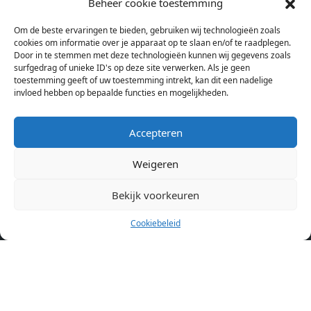
Beheer cookie toestemming
bij verschillende aanbieders het kamer aanbod per stad op.
Om de beste ervaringen te bieden, gebruiken wij technologieën zoals
Hierdoor kan je op één pagina het complete aanbod kamers in
cookies om informatie over je apparaat op te slaan en/of te raadplegen.
Amsterdam bekijken. Voor het meest recente en complete
Door in te stemmen met deze technologieën kunnen wij gegevens zoals
aanbod ben je bij ons een juiste adres. Wij verhuren zelf geen
surfgedrag of unieke ID's op deze site verwerken. Als je geen
toestemming geeft of uw toestemming intrekt, kan dit een nadelige
studentenkamers of appartementen, maar tonen enkel het
invloed hebben op bepaalde functies en mogelijkheden.
aanbod. Staat jouw nieuwe kamer er tussen, meld je dan aan
op de website van de kameraanbieder.
Accepteren
Weigeren
Kamers in andere steden
Kamer huren in Amsterdam
Bekijk voorkeuren
Cookiebeleid
Pagina’s
Home
Blog
Over ons
Cookiebeleid (EU)