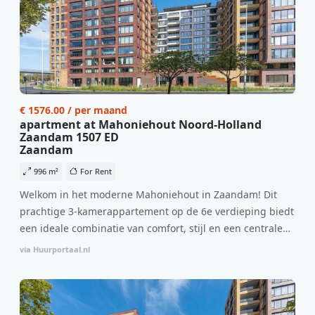
€ 1576.00 / per maand
apartment at Mahoniehout Noord-Holland
Zaandam 1507 ED
Zaandam
996 m²
For Rent
Welkom in het moderne Mahoniehout in Zaandam! Dit
prachtige 3-kamerappartement op de 6e verdieping biedt
een ideale combinatie van comfort, stijl en een centrale
locatie. Met een huurprijs van €1.576 per maand
via Huurportaal.nl
(inclusief BTW) en bijkomende servicekosten van €107,50
per maand is dit een geweldige kans voor professionals
die op zoek zijn naar een woning die direct beschikbaar is
vanaf 1 april 2026. Bij binnenkomst word je verwelkomd