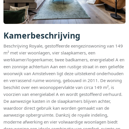
Kamerbeschrijving
Beschrijving Royale, gestoffeerde eengezinswoning van 149
m² met vier woonlagen, vier slaapkamers, een
werkkamer/logeerkamer, twee badkamers, energielabel A en
een zonnige achtertuin Aan een rustige straat in een geliefde
woonwijk van Amstelveen ligt deze uitstekend onderhouden
en verrassend ruime woning, gebouwd in 2011. De woning
beschikt over een woonoppervlakte van circa 149 m², is
voorzien van energielabel A en wordt gestoffeerd verhuurd.
De aanwezige kasten in de slaapkamers blijven achter,
waardoor direct gebruik kan worden gemaakt van de
aanwezige opbergruimte. Dankzij de royale indeling,
moderne afwerking en vier volwaardige woonlagen biedt
deze woning een ideale combinatie van comfort, ruimte en