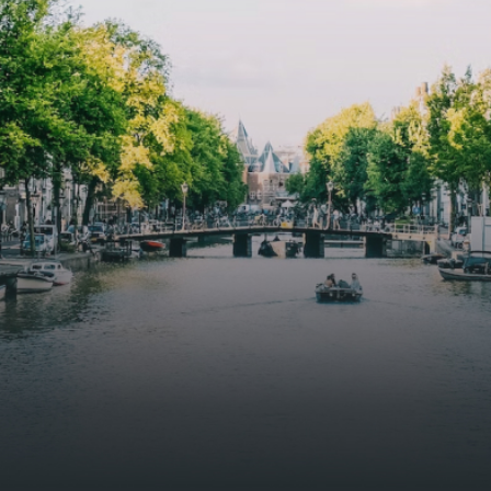
functional open floor plan, a unique custom kitchen, a
bathroom and fitted wardrobes. High-grade finishes
include oak flooring (with floor heating), modular led
lighting, exquisitely tailored wall panels and floor-to-
ceiling windows with layered treatments.Notice:
Displayed prices and data are not final, and should be
used for informative purpose only. They are not
contractual or binding. Energy pass This building is not
subject to EnEV. - Flatscreen TV - Hairdryer - Heating -
Towels and sheets - Iron - Hygiene utensils - Washing
machine - Oven - Microwave - Refrigerator - Internet -
Working desk Homelike Code: UBK-396713 Available From:
Now