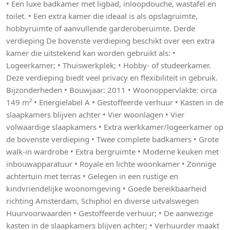
• Een luxe badkamer met ligbad, inloopdouche, wastafel en
toilet. • Een extra kamer die ideaal is als opslagruimte,
hobbyruimte of aanvullende garderoberuimte. Derde
verdieping De bovenste verdieping beschikt over een extra
kamer die uitstekend kan worden gebruikt als: •
Logeerkamer; • Thuiswerkplek; • Hobby- of studeerkamer.
Deze verdieping biedt veel privacy en flexibiliteit in gebruik.
Bijzonderheden • Bouwjaar: 2011 • Woonoppervlakte: circa
149 m² • Energielabel A • Gestoffeerde verhuur • Kasten in de
slaapkamers blijven achter • Vier woonlagen • Vier
volwaardige slaapkamers • Extra werkkamer/logeerkamer op
de bovenste verdieping • Twee complete badkamers • Grote
walk-in wardrobe • Extra bergruimte • Moderne keuken met
inbouwapparatuur • Royale en lichte woonkamer • Zonnige
achtertuin met terras • Gelegen in een rustige en
kindvriendelijke woonomgeving • Goede bereikbaarheid
richting Amsterdam, Schiphol en diverse uitvalswegen
Huurvoorwaarden • Gestoffeerde verhuur; • De aanwezige
kasten in de slaapkamers blijven achter; • Verhuurder maakt