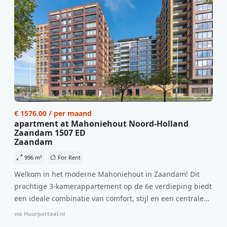
€ 1576.00 / per maand
apartment at Mahoniehout Noord-Holland
Zaandam 1507 ED
Zaandam
996 m²
For Rent
Welkom in het moderne Mahoniehout in Zaandam! Dit
prachtige 3-kamerappartement op de 6e verdieping biedt
een ideale combinatie van comfort, stijl en een centrale
locatie. Met een huurprijs van €1.576 per maand
via Huurportaal.nl
(inclusief BTW) en bijkomende servicekosten van €107,50