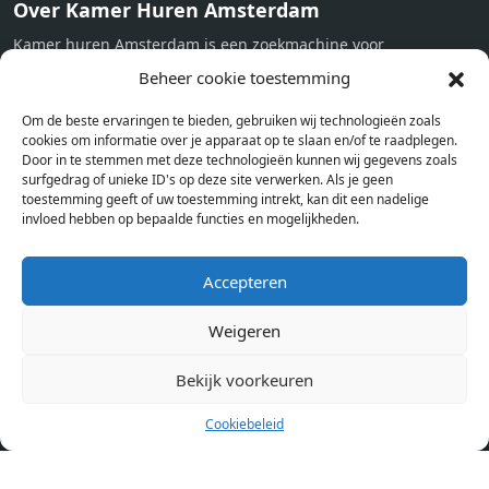
Over Kamer Huren Amsterdam
Kamer huren Amsterdam is een zoekmachine voor
studentenkamers en appartementen in Amsterdam. Wij halen
Beheer cookie toestemming
bij verschillende aanbieders het kamer aanbod per stad op.
Om de beste ervaringen te bieden, gebruiken wij technologieën zoals
Hierdoor kan je op één pagina het complete aanbod kamers in
cookies om informatie over je apparaat op te slaan en/of te raadplegen.
Amsterdam bekijken. Voor het meest recente en complete
Door in te stemmen met deze technologieën kunnen wij gegevens zoals
aanbod ben je bij ons een juiste adres. Wij verhuren zelf geen
surfgedrag of unieke ID's op deze site verwerken. Als je geen
toestemming geeft of uw toestemming intrekt, kan dit een nadelige
studentenkamers of appartementen, maar tonen enkel het
invloed hebben op bepaalde functies en mogelijkheden.
aanbod. Staat jouw nieuwe kamer er tussen, meld je dan aan
op de website van de kameraanbieder.
Accepteren
Weigeren
Kamers in andere steden
Kamer huren in Amsterdam
Bekijk voorkeuren
Cookiebeleid
Pagina’s
Home