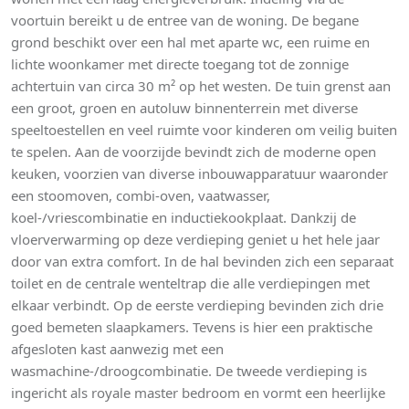
voortuin bereikt u de entree van de woning. De begane
grond beschikt over een hal met aparte wc, een ruime en
lichte woonkamer met directe toegang tot de zonnige
achtertuin van circa 30 m² op het westen. De tuin grenst aan
een groot, groen en autoluw binnenterrein met diverse
speeltoestellen en veel ruimte voor kinderen om veilig buiten
te spelen. Aan de voorzijde bevindt zich de moderne open
keuken, voorzien van diverse inbouwapparatuur waaronder
een stoomoven, combi-oven, vaatwasser,
koel-/vriescombinatie en inductiekookplaat. Dankzij de
vloerverwarming op deze verdieping geniet u het hele jaar
door van extra comfort. In de hal bevinden zich een separaat
toilet en de centrale wenteltrap die alle verdiepingen met
elkaar verbindt. Op de eerste verdieping bevinden zich drie
goed bemeten slaapkamers. Tevens is hier een praktische
afgesloten kast aanwezig met een
wasmachine-/droogcombinatie. De tweede verdieping is
ingericht als royale master bedroom en vormt een heerlijke