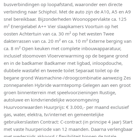
busverbindingen op loopafstand, waaronder een directe
verbinding naar Schiphol. Met de auto zijn de A10, A5 en A9
snel bereikbaar. Bijzonderheden Woonoppervlakte ca. 125
m² Energielabel A++ Vier slaapkamers Voortuin op het
oosten Achtertuin van ca. 30 m² op het westen Twee
dakterrassen van ca. 20 m² en ca. 10 m² Externe berging van
ca. 8 m² Open keuken met complete inbouwapparatuur,
inclusief stoomoven Vloerverwarming op de begane grond
en in de badkamer Badkamer met ligbad, inloopdouche,
dubbele wastafel en tweede toilet Separaat toilet op de
begane grond Wasmachine-/droogcombinatie aanwezig Zes
zonnepanelen Hybride warmtepomp Gelegen aan een groot
groen binnenterrein met speelvoorzieningen Rustige,
autoluwe en kindvriendelijke woonomgeving
Huurvoorwaarden Huurprijs: € 3.000,- per maand exclusief
gas, water, elektra, tv/internet en gemeentelijke
gebruikerslasten Contract: C-contract (in principe 4 jaar) Start
met vaste huurperiode van 12 maanden. Daarna verlengbaar
met wederzijds akkoord / flexibiliteit binnen de totale