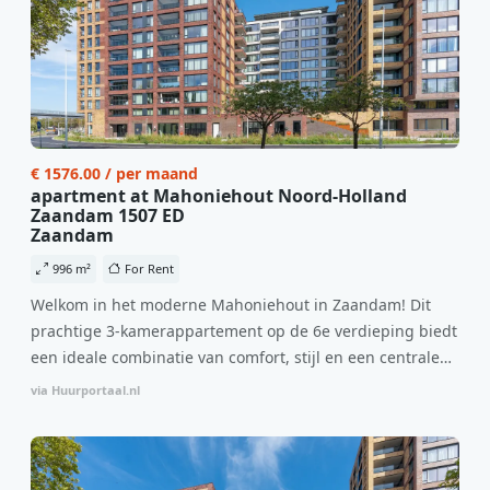
€ 1576.00 / per maand
apartment at Mahoniehout Noord-Holland
Zaandam 1507 ED
Zaandam
996 m²
For Rent
Welkom in het moderne Mahoniehout in Zaandam! Dit
prachtige 3-kamerappartement op de 6e verdieping biedt
een ideale combinatie van comfort, stijl en een centrale
locatie. Met een huurprijs van €1.576 per maand
via Huurportaal.nl
(inclusief BTW) en bijkomende servicekosten van €107,50
per maand is dit een geweldige kans voor professionals
die op zoek zijn naar een woning die direct beschikbaar is
vanaf 1 april 2026. Bij binnenkomst word je verwelkomd