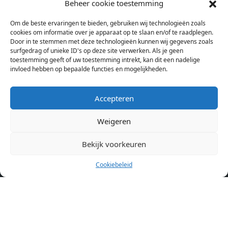
Beheer cookie toestemming
bij verschillende aanbieders het kamer aanbod per stad op.
Om de beste ervaringen te bieden, gebruiken wij technologieën zoals
Hierdoor kan je op één pagina het complete aanbod kamers in
cookies om informatie over je apparaat op te slaan en/of te raadplegen.
Amsterdam bekijken. Voor het meest recente en complete
Door in te stemmen met deze technologieën kunnen wij gegevens zoals
aanbod ben je bij ons een juiste adres. Wij verhuren zelf geen
surfgedrag of unieke ID's op deze site verwerken. Als je geen
toestemming geeft of uw toestemming intrekt, kan dit een nadelige
studentenkamers of appartementen, maar tonen enkel het
invloed hebben op bepaalde functies en mogelijkheden.
aanbod. Staat jouw nieuwe kamer er tussen, meld je dan aan
op de website van de kameraanbieder.
Accepteren
Weigeren
Kamers in andere steden
Kamer huren in Amsterdam
Bekijk voorkeuren
Cookiebeleid
Pagina’s
Home
Blog
Over ons