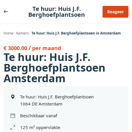
Ga
Te huur: Huis J.F.
naar
Reageer
Berghoefplantsoen
de
inhoud
Home
·
Kamers
·
Te huur: Huis J.F. Berghoefplantsoen in Amsterdam
€ 3000.00 / per maand
Te huur: Huis J.F.
Berghoefplantsoen
Amsterdam
Te huur: Huis J.F. Berghoefplantsoen
1064 DE Amsterdam
Beschikbaar vanaf
125 m² oppervlakte