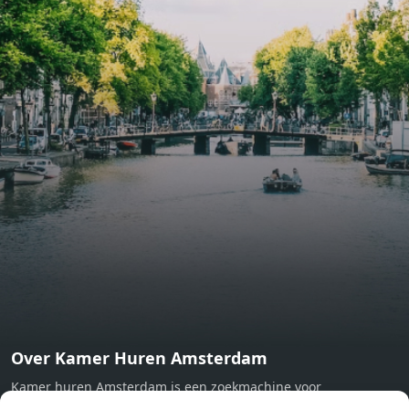
include oak flooring (with floor heating), modular led
lighting, exquisitely tailored wall panels and floor-to-
ceiling windows with layered treatments.Notice:
Displayed prices and data are not final, and should be
used for informative purpose only. They are not
contractual or binding. Energy pass This building is not
subject to EnEV. - Flatscreen TV - Hairdryer - Heating -
Towels and sheets - Iron - Hygiene utensils - Washing
machine - Oven - Microwave - Refrigerator - Internet -
Working desk Homelike Code: UBK-396713 Available From:
Now
Over Kamer Huren Amsterdam
Kamer huren Amsterdam is een zoekmachine voor
studentenkamers en appartementen in Amsterdam. Wij halen