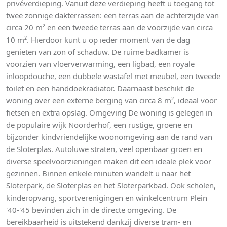
privéverdieping. Vanuit deze verdieping heeft u toegang tot
twee zonnige dakterrassen: een terras aan de achterzijde van
circa 20 m² en een tweede terras aan de voorzijde van circa
10 m². Hierdoor kunt u op ieder moment van de dag
genieten van zon of schaduw. De ruime badkamer is
voorzien van vloerverwarming, een ligbad, een royale
inloopdouche, een dubbele wastafel met meubel, een tweede
toilet en een handdoekradiator. Daarnaast beschikt de
woning over een externe berging van circa 8 m², ideaal voor
fietsen en extra opslag. Omgeving De woning is gelegen in
de populaire wijk Noorderhof, een rustige, groene en
bijzonder kindvriendelijke woonomgeving aan de rand van
de Sloterplas. Autoluwe straten, veel openbaar groen en
diverse speelvoorzieningen maken dit een ideale plek voor
gezinnen. Binnen enkele minuten wandelt u naar het
Sloterpark, de Sloterplas en het Sloterparkbad. Ook scholen,
kinderopvang, sportverenigingen en winkelcentrum Plein
'40-'45 bevinden zich in de directe omgeving. De
bereikbaarheid is uitstekend dankzij diverse tram- en