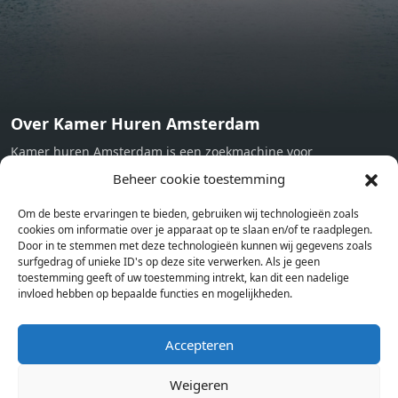
Over Kamer Huren Amsterdam
Kamer huren Amsterdam is een zoekmachine voor
studentenkamers en appartementen in Amsterdam. Wij halen
Beheer cookie toestemming
bij verschillende aanbieders het kamer aanbod per stad op.
Om de beste ervaringen te bieden, gebruiken wij technologieën zoals
Hierdoor kan je op één pagina het complete aanbod kamers in
cookies om informatie over je apparaat op te slaan en/of te raadplegen.
Amsterdam bekijken. Voor het meest recente en complete
Door in te stemmen met deze technologieën kunnen wij gegevens zoals
aanbod ben je bij ons een juiste adres. Wij verhuren zelf geen
surfgedrag of unieke ID's op deze site verwerken. Als je geen
toestemming geeft of uw toestemming intrekt, kan dit een nadelige
studentenkamers of appartementen, maar tonen enkel het
invloed hebben op bepaalde functies en mogelijkheden.
aanbod. Staat jouw nieuwe kamer er tussen, meld je dan aan
op de website van de kameraanbieder.
Accepteren
Weigeren
Kamers in andere steden