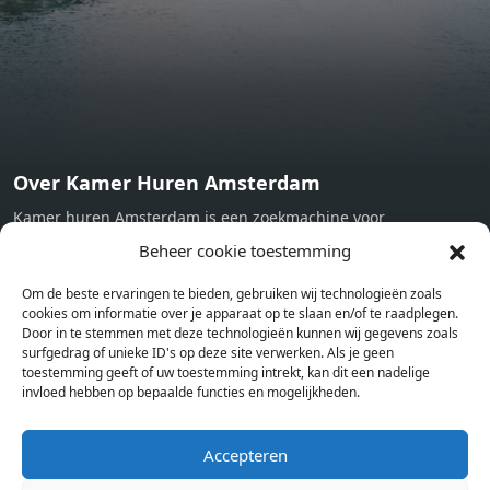
Now
Over Kamer Huren Amsterdam
Kamer huren Amsterdam is een zoekmachine voor
studentenkamers en appartementen in Amsterdam. Wij halen
Beheer cookie toestemming
bij verschillende aanbieders het kamer aanbod per stad op.
Om de beste ervaringen te bieden, gebruiken wij technologieën zoals
Hierdoor kan je op één pagina het complete aanbod kamers in
cookies om informatie over je apparaat op te slaan en/of te raadplegen.
Amsterdam bekijken. Voor het meest recente en complete
Door in te stemmen met deze technologieën kunnen wij gegevens zoals
aanbod ben je bij ons een juiste adres. Wij verhuren zelf geen
surfgedrag of unieke ID's op deze site verwerken. Als je geen
toestemming geeft of uw toestemming intrekt, kan dit een nadelige
studentenkamers of appartementen, maar tonen enkel het
invloed hebben op bepaalde functies en mogelijkheden.
aanbod. Staat jouw nieuwe kamer er tussen, meld je dan aan
op de website van de kameraanbieder.
Accepteren