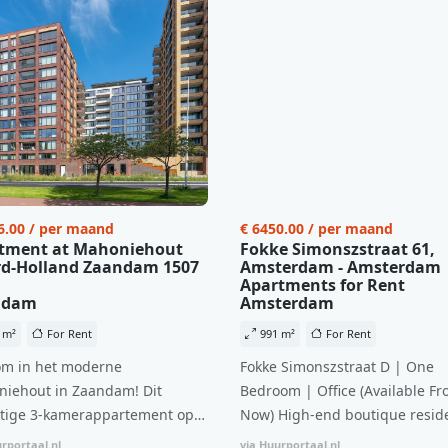
6.00 / per maand
€ 6450.00 / per maand
tment at Mahoniehout
Fokke Simonszstraat 61,
d-Holland Zaandam 1507
Amsterdam - Amsterdam
Apartments for Rent
ndam
Amsterdam
 m²
For Rent
991 m²
For Rent
m in het moderne
Fokke Simonszstraat D | One
iehout in Zaandam! Dit
Bedroom | Office (Available Fr
tige 3-kamerappartement op
Now) High-end boutique reside
 verdieping biedt een ideale
complex in De Pijp feautring a
rportaal.nl
via Huurportaal.nl