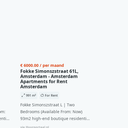
€ 6000.00 / per maand
Fokke Simonszstraat 61L,
Amsterdam - Amsterdam
Apartments for Rent
Amsterdam
991 m²
For Rent
Fokke Simonszstraat L | Two
om:
Bedrooms (Available From: Now)
ntial
93m2 high-end boutique residential
n
complex in De Pijp feautring an
via Huurportaal.nl