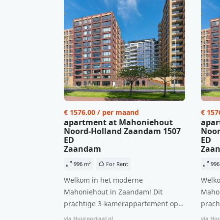
€ 1576.00 / per maand
€ 157
apartment at Mahoniehout
apar
Noord-Holland Zaandam 1507
Noor
ED
ED
Zaandam
Zaa
996 m²
For Rent
996
Welkom in het moderne
Welko
Mahoniehout in Zaandam! Dit
Mahon
prachtige 3-kamerappartement op
prach
de 6e verdieping biedt een ideale
de 6e
via Huurportaal.nl
via Huu