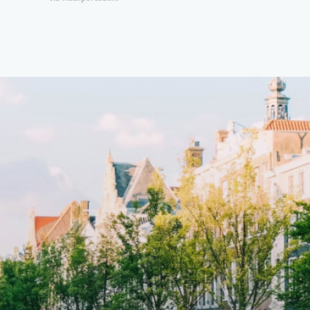
ccesss
open floor plan and elevator acesss
ght
with open living space A high-end
d
boutique residential complex in the
cial
Weteringbuurt. The fully furnished,
fitted
93m2, ready-to-live, contemporary
s
apartments with separate private
storage and secure bicycle parking
with an elegant lobby with an
and
elevator and green communal
ayered
spaces.The building incorporates
ue
solar panels to generate energy
supply. The windows have solar
shed,
control glazing, and the apartments
have climate control driven by a
ate
thermal energy storage system.
rking
Underfloor heating and cooling
contribute to a healthy indoor
environment. The atriums' seasonal
tes
green walls provide natural summer