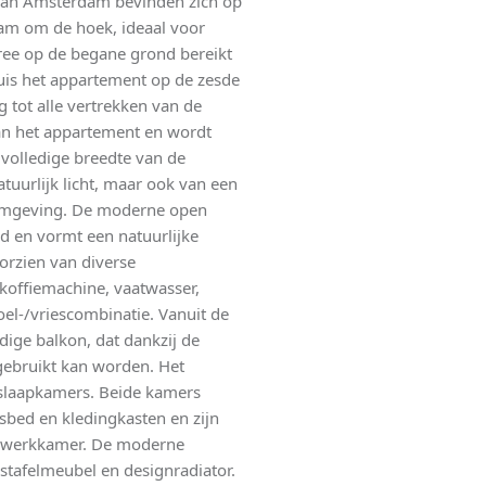
 van Amsterdam bevinden zich op
dam om de hoek, ideaal voor
tree op de begane grond bereikt
huis het appartement op de zesde
 tot alle vertrekken van de
n het appartement en wordt
volledige breedte van de
atuurlijk licht, maar ook van een
e omgeving. De moderne open
d en vormt een natuurlijke
orzien van diverse
offiemachine, vaatwasser,
el-/vriescombinatie. Vanuit de
ige balkon, dat dankzij de
 gebruikt kan worden. Het
slaapkamers. Beide kamers
bed en kledingkasten en zijn
of werkkamer. De moderne
tafelmeubel en designradiator.