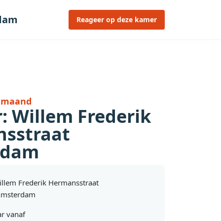
rdam
Reageer op deze kamer
r maand
: Willem Frederik
sstraat
rdam
illem Frederik Hermansstraat
Amsterdam
r vanaf