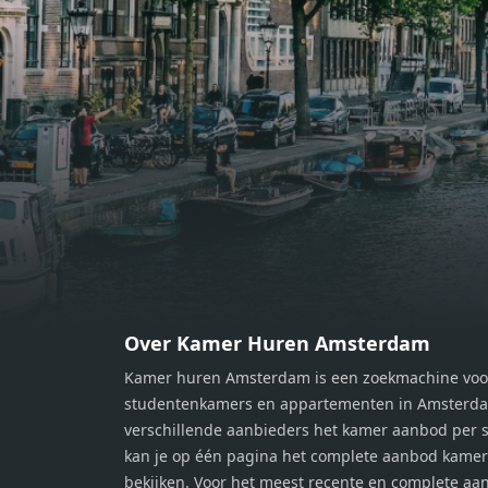
balkon op, waar je kunt genieten
balko
van een prachtig uitzicht en een
van e
moment van rust. De woning
momen
beschikt over twee comfortabele
besch
slaapkamers van respectievelijk 12,1
slaap
m² en 8 m². Beide kamers bieden tal
m² en
van mogelijkheden, zoals een fijne
van m
werkplek, een logeerkamer of een
werkp
persoonlijke slaapkamer. De
perso
moderne badkamer is voorzien van
moder
een douche en wastafel, en er is een
een d
apart toilet - ideaal voor extra
apart 
gemak en privacy. Gelegen in een
gemak
Over Kamer Huren Amsterdam
rustige, groene omgeving in
rusti
Kamer huren Amsterdam is een zoekmachine voo
Zaandam, bevindt de woning zich
Zaand
studentenkamers en appartementen in Amsterdam
op een perfecte locatie. Winkels,
op ee
verschillende aanbieders het kamer aanbod per s
openbaar vervoer en uitvalswegen
openb
kan je op één pagina het complete aanbod kame
naar Amsterdam zijn allemaal
naar 
bekijken. Voor het meest recente en complete aan