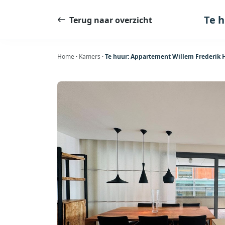
Ga
naar
Te 
Terug naar overzicht
de
inhoud
Home
·
Kamers
·
Te huur: Appartement Willem Frederik