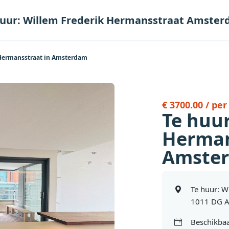
huur: Willem Frederik Hermansstraat Amste
 Hermansstraat in Amsterdam
€ 3700.00 / pe
Te huur
Herman
Amste
Te huur: W
1011 DG 
Beschikbaa