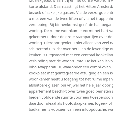
Muziekgebouw aan 't IJ en het Conservatorium
korte afstand. Daarnaast ligt het Hilton Amster
bezoek of zakelijke gasten. Via de verzorgde en
u met één van de twee liften of via het trappen
verdieping. Bij binnenkomst geeft de hal toegang
woning. De ruime woonkamer vormt het hart va
gekenmerkt door de grote raampartijen over de 
woning. Hierdoor geniet u niet alleen van veel n
schitterend uitzicht over het IJ en de levendig
keuken is uitgevoerd met een centraal kookeilan
verbinding met de woonruimte. De keuken is vo
inbouwapparatuur, waaronder een combi-oven, k
kookplaat met geïntegreerde afzuiging en een ko
woonkamer heeft u toegang tot het ruime inpand
afsluitbare glazen pui vrijwel het hele jaar door
appartement beschikt over twee goed bemeten 
bieden voldoende ruimte voor een tweepersoons
daardoor ideaal als hoofdslaapkamer, logeer- 
badkamer is voorzien van een inloopdouche, was