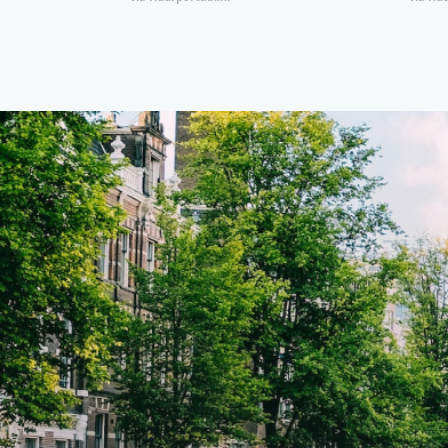
combinatie van comfort, stijl en een
combi
centrale locatie. Met een huurprijs
centr
van €1.576 per maand (inclusief
van €
BTW) en bijkomende servicekosten
BTW) 
van €107,50 per maand is dit een
van €
geweldige kans voor professionals
gewel
die op zoek zijn naar een woning die
die o
direct beschikbaar is vanaf 1 april
direc
2026. Bij binnenkomst word je
2026. Bij binnenkomst word j
verwelkomd in een ruime
verwe
woonkamer met open keuken,
woonk
samen goed voor 44 m² aan
samen
leefruimte. De lichte woonkamer
leefr
biedt genoeg ruimte voor een
biedt
gezellige zithoek én een stijlvolle
gezell
eethoek. De keuken is van alle
eetho
gemakken voorzien, perfect voor het
gemak
bereiden van heerlijke maaltijden.
berei
Vanuit de woonkamer stap je zo het
Vanui