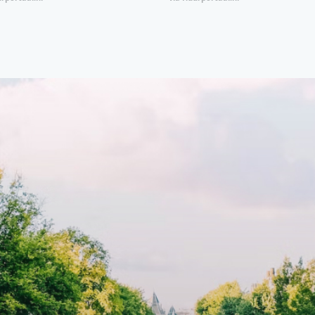
natie van comfort, stijl en een
open floor plan and elevator a
ale locatie. Met een huurprijs
with open living space The bri
1.576 per maand (inclusief
residence features efficient an
en bijkomende servicekosten
functional open floor plan, spe
107,50 per maand is dit een
custom kitchen, bathroom and 
dige kans voor professionals
wardrobes. High-grade finishe
p zoek zijn naar een woning die
include oak flooring (with floor
t beschikbaar is vanaf 1 april
heating), modular led lighting,
e
exquisite tailored wall panels 
lkomd in een ruime
floor to ceiling windows with l
amer met open keuken,
treatments.A high-end boutiq
 goed voor 44 m² aan
residential complex in the
uimte. De lichte woonkamer
Weteringbuurt. The fully furni
 genoeg ruimte voor een
ready-to-live, contemporary
ige zithoek én een stijlvolle
apartments with separate priv
ek. De keuken is van alle
storage and secure bicycle pa
ken voorzien, perfect voor het
with an elegant lobby with an
den van heerlijke maaltijden.
elevator and green communal
t de woonkamer stap je zo het
spaces.The building incorpora