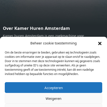
Over Kamer Huren Amsterdam
Kamer huren Amsterdam is een zoekmachine voor
studentenkamers en appartementen in Amsterdam. Wij halen
Beheer cookie toestemming
bij verschillende aanbieders het kamer aanbod per stad op.
Om de beste ervaringen te bieden, gebruiken wij technologieën zoals
Hierdoor kan je op één pagina het complete aanbod kamers in
cookies om informatie over je apparaat op te slaan en/of te raadplegen.
Amsterdam bekijken. Voor het meest recente en complete
Door in te stemmen met deze technologieën kunnen wij gegevens zoals
aanbod ben je bij ons een juiste adres. Wij verhuren zelf geen
surfgedrag of unieke ID's op deze site verwerken. Als je geen
toestemming geeft of uw toestemming intrekt, kan dit een nadelige
studentenkamers of appartementen, maar tonen enkel het
invloed hebben op bepaalde functies en mogelijkheden.
aanbod. Staat jouw nieuwe kamer er tussen, meld je dan aan
op de website van de kameraanbieder.
Accepteren
Weigeren
Kamers in andere steden
Kamer huren in Amsterdam