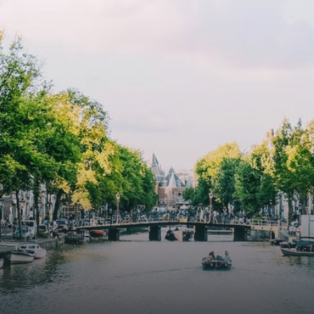
cooling contribute to a healthy indoor environment. The
atriums' seasonal green walls provide natural summer
cooling, improved air quality and acoustics, and are
specially designed to attract native birds and
butterflies.The bright residence features an efficient and
functional open floor plan, a unique custom kitchen, a
bathroom and fitted wardrobes. High-grade finishes
include oak flooring (with floor heating), modular led
lighting, exquisitely tailored wall panels and floor-to-
ceiling windows with layered treatments.Notice:
Displayed prices and data are not final, and should be
used for informative purpose only. They are not
contractual or binding. Energy pass This building is not
subject to EnEV. - Flatscreen TV - Hairdryer - Heating -
Towels and sheets - Iron - Hygiene utensils - Washing
machine - Oven - Microwave - Refrigerator - Internet -
Working desk Homelike Code: UBK-396713 Available From:
Now