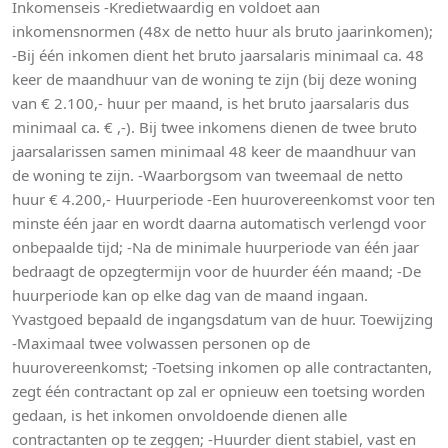
Inkomenseis -Kredietwaardig en voldoet aan
inkomensnormen (48x de netto huur als bruto jaarinkomen);
-Bij één inkomen dient het bruto jaarsalaris minimaal ca. 48
keer de maandhuur van de woning te zijn (bij deze woning
van € 2.100,- huur per maand, is het bruto jaarsalaris dus
minimaal ca. € ,-). Bij twee inkomens dienen de twee bruto
jaarsalarissen samen minimaal 48 keer de maandhuur van
de woning te zijn. -Waarborgsom van tweemaal de netto
huur € 4.200,- Huurperiode -Een huurovereenkomst voor ten
minste één jaar en wordt daarna automatisch verlengd voor
onbepaalde tijd; -Na de minimale huurperiode van één jaar
bedraagt de opzegtermijn voor de huurder één maand; -De
huurperiode kan op elke dag van de maand ingaan.
Yvastgoed bepaald de ingangsdatum van de huur. Toewijzing
-Maximaal twee volwassen personen op de
huurovereenkomst; -Toetsing inkomen op alle contractanten,
zegt één contractant op zal er opnieuw een toetsing worden
gedaan, is het inkomen onvoldoende dienen alle
contractanten op te zeggen; -Huurder dient stabiel, vast en