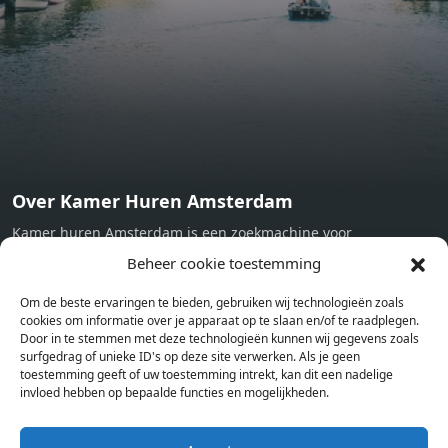
machine - Oven - Microwave - Refrigerator - Internet -
Working desk Homelike Code: UBK-396713 Available From:
Now
Over Kamer Huren Amsterdam
Kamer huren Amsterdam is een zoekmachine voor
studentenkamers en appartementen in Amsterdam. Wij halen
Beheer cookie toestemming
bij verschillende aanbieders het kamer aanbod per stad op.
Om de beste ervaringen te bieden, gebruiken wij technologieën zoals
Hierdoor kan je op één pagina het complete aanbod kamers in
cookies om informatie over je apparaat op te slaan en/of te raadplegen.
Amsterdam bekijken. Voor het meest recente en complete
Door in te stemmen met deze technologieën kunnen wij gegevens zoals
aanbod ben je bij ons een juiste adres. Wij verhuren zelf geen
surfgedrag of unieke ID's op deze site verwerken. Als je geen
toestemming geeft of uw toestemming intrekt, kan dit een nadelige
studentenkamers of appartementen, maar tonen enkel het
invloed hebben op bepaalde functies en mogelijkheden.
aanbod. Staat jouw nieuwe kamer er tussen, meld je dan aan
op de website van de kameraanbieder.