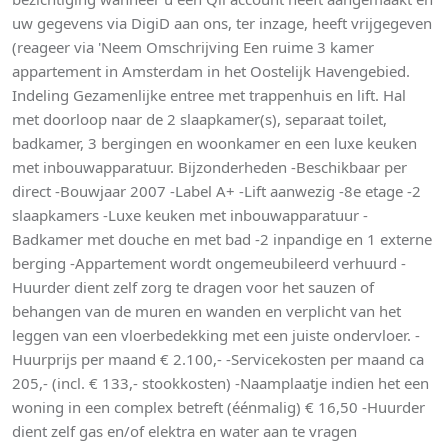
uw gegevens via DigiD aan ons, ter inzage, heeft vrijgegeven
(reageer via 'Neem Omschrijving Een ruime 3 kamer
appartement in Amsterdam in het Oostelijk Havengebied.
Indeling Gezamenlijke entree met trappenhuis en lift. Hal
met doorloop naar de 2 slaapkamer(s), separaat toilet,
badkamer, 3 bergingen en woonkamer en een luxe keuken
met inbouwapparatuur. Bijzonderheden -Beschikbaar per
direct -Bouwjaar 2007 -Label A+ -Lift aanwezig -8e etage -2
slaapkamers -Luxe keuken met inbouwapparatuur -
Badkamer met douche en met bad -2 inpandige en 1 externe
berging -Appartement wordt ongemeubileerd verhuurd -
Huurder dient zelf zorg te dragen voor het sauzen of
behangen van de muren en wanden en verplicht van het
leggen van een vloerbedekking met een juiste ondervloer. -
Huurprijs per maand € 2.100,- -Servicekosten per maand ca
205,- (incl. € 133,- stookkosten) -Naamplaatje indien het een
woning in een complex betreft (éénmalig) € 16,50 -Huurder
dient zelf gas en/of elektra en water aan te vragen