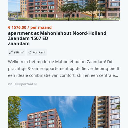
€ 1576.00 / per maand
apartment at Mahoniehout Noord-Holland
Zaandam 1507 ED
Zaandam
996 m²
For Rent
Welkom in het moderne Mahoniehout in Zaandam! Dit
prachtige 3-kamerappartement op de 6e verdieping biedt
een ideale combinatie van comfort, stijl en een centrale
locatie. Met een huurprijs van €1.576 per maand
via Huurportaal.nl
(inclusief BTW) en bijkomende servicekosten van €107,50
per maand is dit een geweldige kans voor professionals
die op zoek zijn naar een woning die direct beschikbaar is
vanaf 1 april 2026. Bij binnenkomst word je verwelkomd
in een ruime woonkamer met open keuken, samen goed
voor 44 m² aan leefruimte. De lichte woonkamer biedt