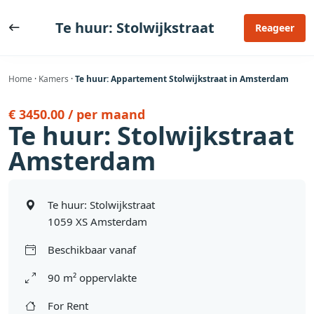
Ga
naar
Te huur: Stolwijkstraat
Reageer
de
inhoud
Home
·
Kamers
·
Te huur: Appartement Stolwijkstraat in Amsterdam
€ 3450.00 / per maand
Te huur: Stolwijkstraat
Amsterdam
Te huur: Stolwijkstraat
1059 XS Amsterdam
Beschikbaar vanaf
90 m² oppervlakte
For Rent