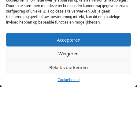
cookies om informatie over je apparaat op te slaan en/of te raadplegen.
Amsterdam bekijken. Voor het meest recente en complete
Door in te stemmen met deze technologieën kunnen wij gegevens zoals
aanbod ben je bij ons een juiste adres. Wij verhuren zelf geen
surfgedrag of unieke ID's op deze site verwerken. Als je geen
toestemming geeft of uw toestemming intrekt, kan dit een nadelige
studentenkamers of appartementen, maar tonen enkel het
invloed hebben op bepaalde functies en mogelijkheden.
aanbod. Staat jouw nieuwe kamer er tussen, meld je dan aan
op de website van de kameraanbieder.
Accepteren
Weigeren
Kamers in andere steden
Kamer huren in Amsterdam
Bekijk voorkeuren
Cookiebeleid
Pagina’s
Home
Blog
Over ons
Cookiebeleid (EU)