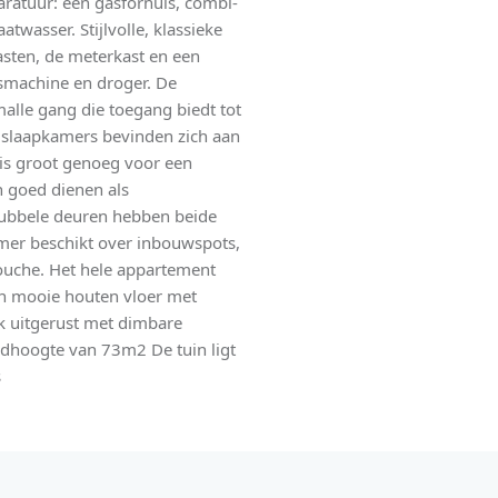
aratuur: een gasfornuis, combi-
wasser. Stijlvolle, klassieke
sten, de meterkast en een
smachine en droger. De
lle gang die toegang biedt tot
e slaapkamers bevinden zich aan
is groot genoeg voor een
 goed dienen als
dubbele deuren hebben beide
mer beschikt over inbouwspots,
ouche. Het hele appartement
een mooie houten vloer met
k uitgerust met dimbare
dhoogte van 73m2 De tuin ligt
s