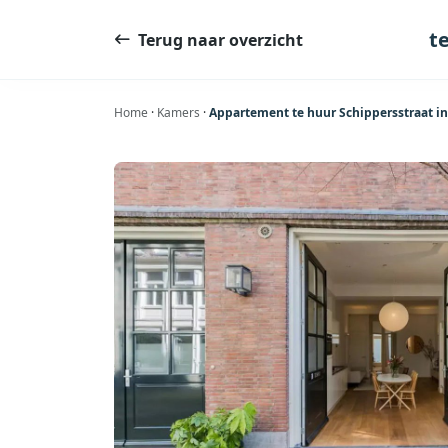
Ga
naar
t
Terug naar overzicht
de
inhoud
Home
·
Kamers
·
Appartement te huur Schippersstraat i