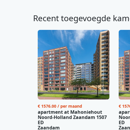
Recent toegevoegde kam
€ 1576.00 / per maand
€ 157
apartment at Mahoniehout
apar
Noord-Holland Zaandam 1507
Noor
ED
ED
Zaandam
Zaa