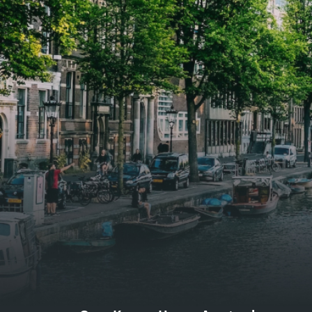
biedt genoeg ruimte voor een
biedt
gezellige zithoek én een stijlvolle
gezell
eethoek. De keuken is van alle
eetho
gemakken voorzien, perfect voor het
gemak
bereiden van heerlijke maaltijden.
berei
Vanuit de woonkamer stap je zo het
Vanui
balkon op, waar je kunt genieten
balko
van een prachtig uitzicht en een
van e
moment van rust. De woning
momen
beschikt over twee comfortabele
besch
slaapkamers van respectievelijk 12,1
slaap
m² en 8 m². Beide kamers bieden tal
m² en
van mogelijkheden, zoals een fijne
van m
werkplek, een logeerkamer of een
werkp
persoonlijke slaapkamer. De
perso
moderne badkamer is voorzien van
moder
een douche en wastafel, en er is een
een d
apart toilet - ideaal voor extra
apart 
gemak en privacy. Gelegen in een
gemak