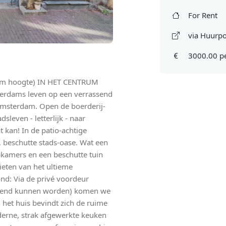
For Rent
via Huurpo
3000.00 p
m hoogte) IN HET CENTRUM
rdams leven op een verrassend
n Amsterdam. Open de boerderij-
dsleven - letterlijk - naar
t kan! In de patio-achtige
, beschutte stads-oase. Wat een
kamers en een beschutte tuin
ieten van het ultieme
d: Via de privé voordeur
geopend kunnen worden) komen we
 het huis bevindt zich de ruime
rne, strak afgewerkte keuken