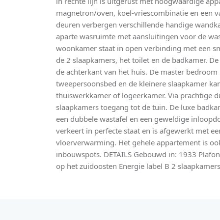
in rechte lijn is uitgerust met hoogwaardige app
magnetron/oven, koel-vriescombinatie en een vaat
deuren verbergen verschillende handige wandka
aparte wasruimte met aansluitingen voor de wa
woonkamer staat in open verbinding met een sma
de 2 slaapkamers, het toilet en de badkamer. D
de achterkant van het huis. De master bedroom 
tweepersoonsbed en de kleinere slaapkamer kan
thuiswerkkamer of logeerkamer. Via prachtige 
slaapkamers toegang tot de tuin. De luxe badka
een dubbele wastafel en een geweldige inloopd
verkeert in perfecte staat en is afgewerkt met 
vloerverwarming. Het gehele appartement is oo
inbouwspots. DETAILS Gebouwd in: 1933 Plafon
op het zuidoosten Energie label B 2 slaapkamer