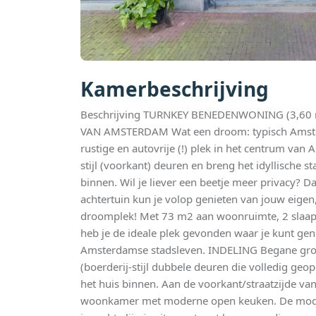
Kamerbeschrijving
Beschrijving TURNKEY BENEDENWONING (3,60 
VAN AMSTERDAM Wat een droom: typisch Amste
rustige en autovrije (!) plek in het centrum va
stijl (voorkant) deuren en breng het idyllische sta
binnen. Wil je liever een beetje meer privacy? Da
achtertuin kun je volop genieten van jouw eigen
droomplek! Met 73 m2 aan woonruimte, 2 slaap
heb je de ideale plek gevonden waar je kunt gen
Amsterdamse stadsleven. INDELING Begane gron
(boerderij-stijl dubbele deuren die volledig 
het huis binnen. Aan de voorkant/straatzijde van
woonkamer met moderne open keuken. De mode