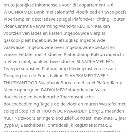
bruto jaarlijkse inkomenseis voor dit appartement is €.
WOONKAMER Bank met salontafel Vloerkleed en twee poefs
Vloerlamp en decoratieve spiegel Plafondverlichting Houten
vloer Centrale verwarming Wand-tv KEUKEN Keuken
voorzien van lades en kasten Ingebouwde vierpits
gaskookplaat Ingebouwde afzuigkap Ingebouwde
vaatwasser Ingebouwde oven Ingebouwde koelkast en
vriezer Eettafel met 4 stoelen Plafondlamp Balkon ingericht
met een tafel, bank en twee stoelen SLAAPKAMER ÉÉN
Tweepersoonsbed Plafondlamp Kledingkast en dressoir
Toegang tot een Frans balkon SLAAPKAMER TWEE /
THUISKANTOOR Slaapbank Bureau met stoel Plafondlamp
Kleine opbergunit BADKAMER Inloopdouche Vaste
douchekop en handdouche Thermostatische
douchebediening Tegels op de vloer en muren Wastafel met
spiegel Stop Toilet HUURVOORWAARDEN Borg: 2 maanden
huur Nutsvoorzieningen: exclusief Contract: maximaal 2 jaar
[type B] Beschikbaar: onmiddellijk Registratie: max. 2