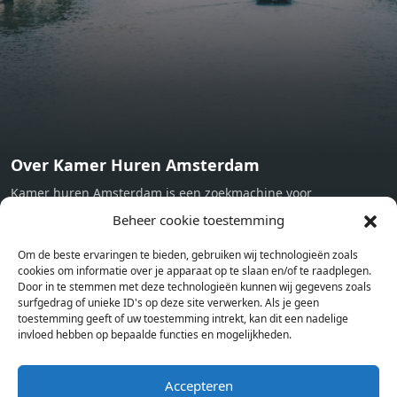
Working desk Homelike Code: UBK-396713 Available From:
Now
Over Kamer Huren Amsterdam
Kamer huren Amsterdam is een zoekmachine voor
studentenkamers en appartementen in Amsterdam. Wij halen
Beheer cookie toestemming
bij verschillende aanbieders het kamer aanbod per stad op.
Om de beste ervaringen te bieden, gebruiken wij technologieën zoals
Hierdoor kan je op één pagina het complete aanbod kamers in
cookies om informatie over je apparaat op te slaan en/of te raadplegen.
Amsterdam bekijken. Voor het meest recente en complete
Door in te stemmen met deze technologieën kunnen wij gegevens zoals
aanbod ben je bij ons een juiste adres. Wij verhuren zelf geen
surfgedrag of unieke ID's op deze site verwerken. Als je geen
toestemming geeft of uw toestemming intrekt, kan dit een nadelige
studentenkamers of appartementen, maar tonen enkel het
invloed hebben op bepaalde functies en mogelijkheden.
aanbod. Staat jouw nieuwe kamer er tussen, meld je dan aan
op de website van de kameraanbieder.
Accepteren