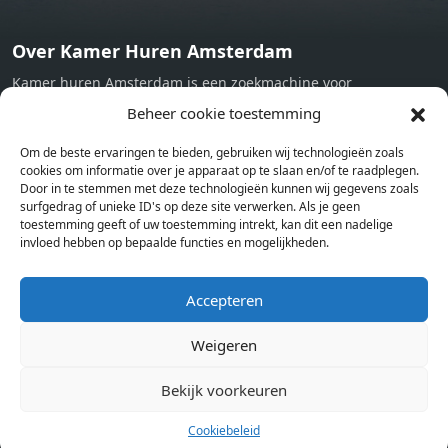
Over Kamer Huren Amsterdam
Kamer huren Amsterdam is een zoekmachine voor
studentenkamers en appartementen in Amsterdam. Wij halen
Beheer cookie toestemming
bij verschillende aanbieders het kamer aanbod per stad op.
Om de beste ervaringen te bieden, gebruiken wij technologieën zoals
Hierdoor kan je op één pagina het complete aanbod kamers in
cookies om informatie over je apparaat op te slaan en/of te raadplegen.
Amsterdam bekijken. Voor het meest recente en complete
Door in te stemmen met deze technologieën kunnen wij gegevens zoals
aanbod ben je bij ons een juiste adres. Wij verhuren zelf geen
surfgedrag of unieke ID's op deze site verwerken. Als je geen
toestemming geeft of uw toestemming intrekt, kan dit een nadelige
studentenkamers of appartementen, maar tonen enkel het
invloed hebben op bepaalde functies en mogelijkheden.
aanbod. Staat jouw nieuwe kamer er tussen, meld je dan aan
op de website van de kameraanbieder.
Accepteren
Weigeren
Kamers in andere steden
Kamer huren in Amsterdam
Bekijk voorkeuren
Cookiebeleid