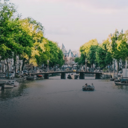
specially designed to attract native birds and
butterflies.The bright residence features an efficient and
functional open floor plan, a unique custom kitchen, a
bathroom and fitted wardrobes. High-grade finishes
include oak flooring (with floor heating), modular led
lighting, exquisitely tailored wall panels and floor-to-
ceiling windows with layered treatments.Notice:
Displayed prices and data are not final, and should be
used for informative purpose only. They are not
contractual or binding. Energy pass This building is not
subject to EnEV. - Flatscreen TV - Hairdryer - Heating -
Towels and sheets - Iron - Hygiene utensils - Washing
machine - Oven - Microwave - Refrigerator - Internet -
Working desk Homelike Code: UBK-396713 Available From:
Now