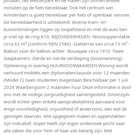
Jordaan, het Westerpark en de Hallen zijn binnen enkele
minuten op de fiets bereikbaar. Ook het centrum van
Amsterdam is goed bereikbaar per fiets of openbaar vervoer.
De bereikbaarheid is uitstekend: diverse tram- en
busverbindingen liggen op loopafstand en met de auto ben
je snel op de ring A10. BIJZONDERHEDEN -Woonoppervlakte
circa 62 m² (conform NEN 2580) -Dakterras van circa 15 m² -
Balkon voor én balkon achter -Bouwjaar circa 1910 -Twee
slaapkamers -Derde en vierde verdieping (bovenwoning) -
Oplevering in overleg HUURVOORWAARDEN Woning wordt
verhuurd middels een diplomatenclausule voor 12 maanden
(Model C) Geen studenten toegestaan Beschikbaar per 1 juli
2026 Waarborgsom 2 maanden huur Deze informatie is door
ons met de nodige zorgvuldigheid samengesteld. Onzerzijds
wordt echter geen enkele aansprakelijkheid aanvaard voor
enige onvolledigheid, onjuistheid of anderszins, dan wel de
gevolgen daarvan. Alle opgegeven maten en oppervlakten
zijn indicatief. Koper heeft zijn eigen onderzoek plicht naar
alle zaken die voor hem of haar van belang zijn. Met