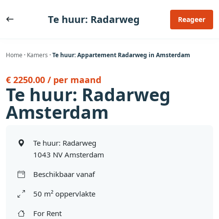
Ga
naar
Te huur: Radarweg
Reageer
de
inhoud
Home
·
Kamers
·
Te huur: Appartement Radarweg in Amsterdam
€ 2250.00 / per maand
Te huur: Radarweg
Amsterdam
Te huur: Radarweg
1043 NV Amsterdam
Beschikbaar vanaf
50 m² oppervlakte
For Rent