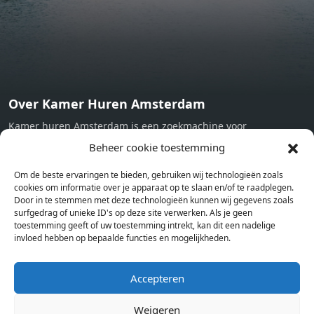
Over Kamer Huren Amsterdam
Kamer huren Amsterdam is een zoekmachine voor
studentenkamers en appartementen in Amsterdam. Wij halen
Beheer cookie toestemming
bij verschillende aanbieders het kamer aanbod per stad op.
Om de beste ervaringen te bieden, gebruiken wij technologieën zoals
Hierdoor kan je op één pagina het complete aanbod kamers in
cookies om informatie over je apparaat op te slaan en/of te raadplegen.
Amsterdam bekijken. Voor het meest recente en complete
Door in te stemmen met deze technologieën kunnen wij gegevens zoals
aanbod ben je bij ons een juiste adres. Wij verhuren zelf geen
surfgedrag of unieke ID's op deze site verwerken. Als je geen
toestemming geeft of uw toestemming intrekt, kan dit een nadelige
studentenkamers of appartementen, maar tonen enkel het
invloed hebben op bepaalde functies en mogelijkheden.
aanbod. Staat jouw nieuwe kamer er tussen, meld je dan aan
op de website van de kameraanbieder.
Accepteren
Weigeren
Kamers in andere steden