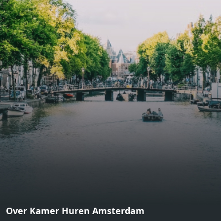
bathroom and fitted wardrobes. High-grade finishes
include oak flooring (with floor heating), modular led
lighting, exquisitely tailored wall panels and floor-to-
ceiling windows with layered treatments.Notice:
Displayed prices and data are not final, and should be
used for informative purpose only. They are not
contractual or binding. Energy pass This building is not
subject to EnEV. - Flatscreen TV - Hairdryer - Heating -
Towels and sheets - Iron - Hygiene utensils - Washing
machine - Oven - Microwave - Refrigerator - Internet -
Working desk Homelike Code: UBK-396713 Available From:
Now
Over Kamer Huren Amsterdam