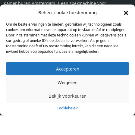
Kamer huren Amsterdam is een zoekmachine voor
studentenkamers en appartementen in Amsterdam. Wij halen
Beheer cookie toestemming
bij verschillende aanbieders het kamer aanbod per stad op.
Om de beste ervaringen te bieden, gebruiken wij technologieën zoals
Hierdoor kan je op één pagina het complete aanbod kamers in
cookies om informatie over je apparaat op te slaan en/of te raadplegen.
Amsterdam bekijken. Voor het meest recente en complete
Door in te stemmen met deze technologieën kunnen wij gegevens zoals
aanbod ben je bij ons een juiste adres. Wij verhuren zelf geen
surfgedrag of unieke ID's op deze site verwerken. Als je geen
toestemming geeft of uw toestemming intrekt, kan dit een nadelige
studentenkamers of appartementen, maar tonen enkel het
invloed hebben op bepaalde functies en mogelijkheden.
aanbod. Staat jouw nieuwe kamer er tussen, meld je dan aan
op de website van de kameraanbieder.
Accepteren
Weigeren
Kamers in andere steden
Kamer huren in Amsterdam
Bekijk voorkeuren
Cookiebeleid
Pagina’s
Home
Blog