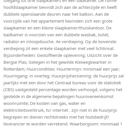
toegang tot drie slaapkamers en een badkamer. De ruime
hoofdslaapkamer bevindt zich aan de achterzijde en heeft
dubbele openslaande deuren naar het balkon. Aan de
voorzijde van het appartement bevinden zich een grote
slaapkamer en een kleine slaapkamer/thuiskantoor. De
badkamer is voorzien van een dubbele wasbak, toilet,
radiator en inloopdouche. 4e verdieping: Op de bovenste
verdieping zit een enkele slaapkamer met veel lichtinval.
Bijzonderheden: Gestoffeerde oplevering; Uitzicht over de
Bergse Plas; Gelegen in het gewilde Kleiwegkwartier in
Rotterdam; Huurcondities: Huurtermijn: minimaal een jaar;
Huuringang: in overleg; Huurprijsherziening: de huurprijs zal
jaarlijks met een door het Centraal bureau voor de statistiek
(CBS) vastgesteld percentage worden verhoogd, volgens het
gestelde in de algemene bepalingen huurovereenkomst
woonruimte; De kosten van gas, water en
elektriciteitsverbruik, tv/ internet . zijn niet in de huurprijs
begrepen en dienen rechtstreeks met het Nutsbedrijf/
leverancier te worden verrekend. Waarborgsom: minimaal 1