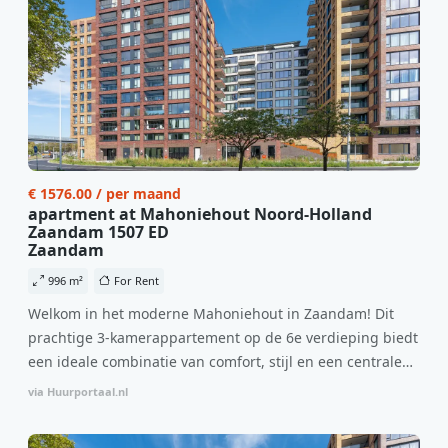
€ 1576.00 / per maand
apartment at Mahoniehout Noord-Holland
Zaandam 1507 ED
Zaandam
996 m²
For Rent
Welkom in het moderne Mahoniehout in Zaandam! Dit
prachtige 3-kamerappartement op de 6e verdieping biedt
een ideale combinatie van comfort, stijl en een centrale
locatie. Met een huurprijs van €1.576 per maand
via Huurportaal.nl
(inclusief BTW) en bijkomende servicekosten van €107,50
per maand is dit een geweldige kans voor professionals