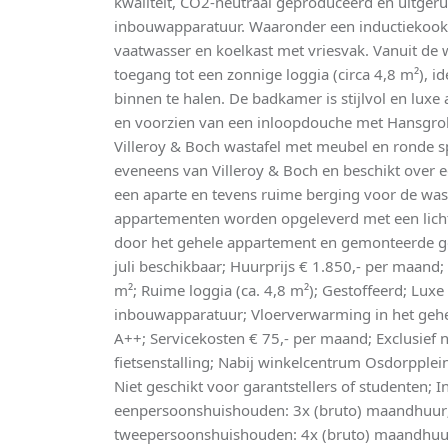
kwaliteit, CO2-neutraal geproduceerd en uitger
inbouwapparatuur. Waaronder een inductiekook
vaatwasser en koelkast met vriesvak. Vanuit de
toegang tot een zonnige loggia (circa 4,8 m²), i
binnen te halen. De badkamer is stijlvol en lux
en voorzien van een inloopdouche met Hansgr
Villeroy & Boch wastafel met meubel en ronde spi
eveneens van Villeroy & Boch en beschikt over ee
een aparte en tevens ruime berging voor de wa
appartementen worden opgeleverd met een licht
door het gehele appartement en gemonteerde go
juli beschikbaar; Huurprijs € 1.850,- per maan
m²; Ruime loggia (ca. 4,8 m²); Gestoffeerd; Lu
inbouwapparatuur; Vloerverwarming in het gehe
A++; Servicekosten € 75,- per maand; Exclusief n
fietsenstalling; Nabij winkelcentrum Osdorpplein
Niet geschikt voor garantstellers of studenten
eenpersoonshuishouden: 3x (bruto) maandhuu
tweepersoonshuishouden: 4x (bruto) maandhuur.