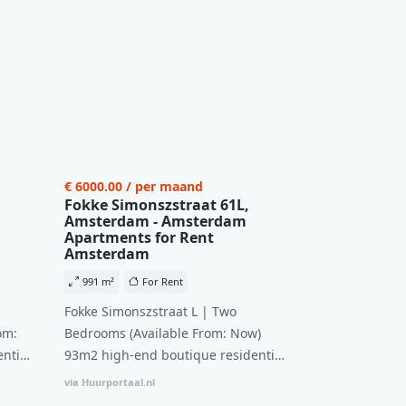
€ 6000.00 / per maand
Fokke Simonszstraat 61L,
Amsterdam - Amsterdam
Apartments for Rent
Amsterdam
991 m²
For Rent
Fokke Simonszstraat L | Two
om:
Bedrooms (Available From: Now)
ntial
93m2 high-end boutique residential
n
complex in De Pijp feautring an
via Huurportaal.nl
ccesss
open floor plan and elevator acesss