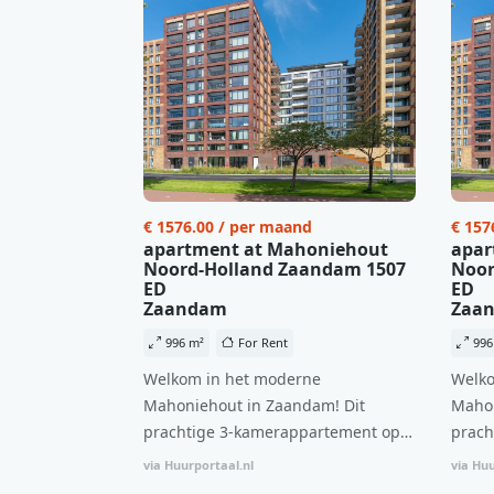
€ 1576.00 / per maand
€ 157
apartment at Mahoniehout
apar
Noord-Holland Zaandam 1507
Noor
ED
ED
Zaandam
Zaa
996 m²
For Rent
996
Welkom in het moderne
Welko
Mahoniehout in Zaandam! Dit
Mahon
prachtige 3-kamerappartement op
prach
de 6e verdieping biedt een ideale
de 6e
via Huurportaal.nl
via Huu
combinatie van comfort, stijl en een
combi