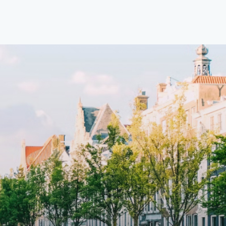
ght
with open living space A high-end
d
boutique residential complex in the
cial
Weteringbuurt. The fully furnished,
fitted
93m2, ready-to-live, contemporary
s
apartments with separate private
storage and secure bicycle parking
with an elegant lobby with an
and
elevator and green communal
ayered
spaces.The building incorporates
ue
solar panels to generate energy
supply. The windows have solar
shed,
control glazing, and the apartments
have climate control driven by a
ate
thermal energy storage system.
rking
Underfloor heating and cooling
contribute to a healthy indoor
environment. The atriums' seasonal
tes
green walls provide natural summer
gy
cooling, improved air quality and