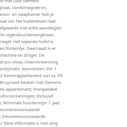
ust met luxe Siemens
plaat, combimagnetron,
 woon- en slaapkamer heb je
deaal om het buitenleven naar
e afgewerkt met witte wandtegels
ohe regendouchemengkraan,
egel. Het separate toilet is
n fonteintje. Daarnaast is er
smachine en droger. De
e pvc-vloer, vloerverwarming
rdijnrails. Kenmerken: Per 1
d; 2-kamerappartement van ca. 59
xe Bruynzeel keuken met Siemens
le appartement; Energielabel
utsvoorzieningen; Inclusief
; Minimale huurtermijn: 1 jaar;
; Inkomensvoorwaarde
r; Inkomensvoorwaarde
 Deze informatie is met zorg