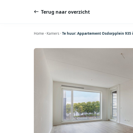
Ga
naar
Terug naar overzicht
de
inhoud
Home
·
Kamers
·
Te huur: Appartement Osdorpplein 935