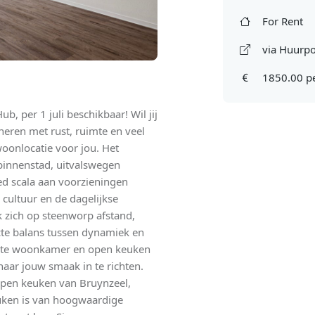
For Rent
via Huurpo
1850.00 p
, per 1 juli beschikbaar! Wil jij
eren met rust, ruimte en veel
oonlocatie voor jou. Het
 binnenstad, uitvalswegen
ed scala aan voorzieningen
cultuur en de dagelijkse
 zich op steenworp afstand,
ecte balans tussen dynamiek en
ichte woonkamer en open keuken
aar jouw smaak in te richten.
open keuken van Bruynzeel,
uken is van hoogwaardige