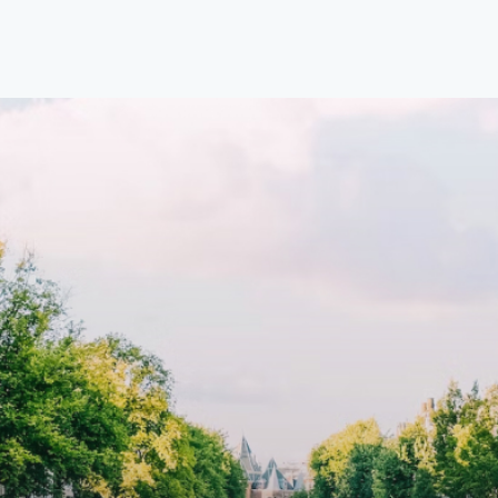
ale locatie. Met een huurprijs
with open living space The bri
1.576 per maand (inclusief
residence features efficient an
en bijkomende servicekosten
functional open floor plan, spe
107,50 per maand is dit een
custom kitchen, bathroom and 
dige kans voor professionals
wardrobes. High-grade finishe
p zoek zijn naar een woning die
include oak flooring (with floor
t beschikbaar is vanaf 1 april
heating), modular led lighting,
e
exquisite tailored wall panels 
lkomd in een ruime
floor to ceiling windows with l
amer met open keuken,
treatments.A high-end boutiq
 goed voor 44 m² aan
residential complex in the
uimte. De lichte woonkamer
Weteringbuurt. The fully furni
 genoeg ruimte voor een
ready-to-live, contemporary
ige zithoek én een stijlvolle
apartments with separate priv
ek. De keuken is van alle
storage and secure bicycle pa
ken voorzien, perfect voor het
with an elegant lobby with an
den van heerlijke maaltijden.
elevator and green communal
t de woonkamer stap je zo het
spaces.The building incorpora
n op, waar je kunt genieten
solar panels to generate ener