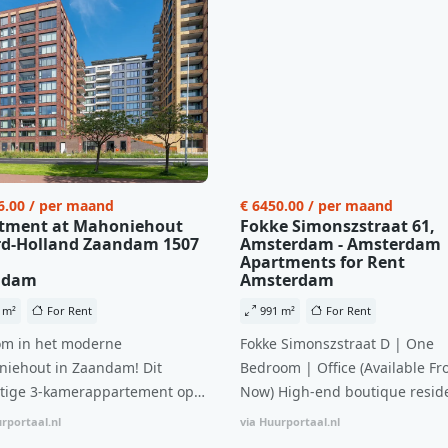
6.00 / per maand
€ 6450.00 / per maand
tment at Mahoniehout
Fokke Simonszstraat 61,
d-Holland Zaandam 1507
Amsterdam - Amsterdam
Apartments for Rent
ndam
Amsterdam
 m²
For Rent
991 m²
For Rent
m in het moderne
Fokke Simonszstraat D | One
iehout in Zaandam! Dit
Bedroom | Office (Available Fr
tige 3-kamerappartement op
Now) High-end boutique reside
 verdieping biedt een ideale
complex in De Pijp feautring a
rportaal.nl
via Huurportaal.nl
natie van comfort, stijl en een
open floor plan and elevator a