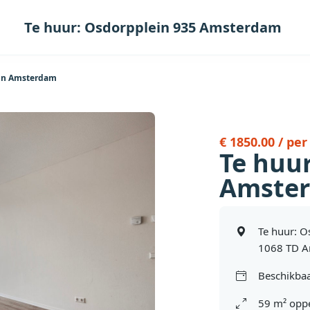
Te huur: Osdorpplein 935 Amsterdam
 in Amsterdam
€ 1850.00 / pe
Te huur
Amste
Te huur: O
1068 TD 
Beschikbaa
59 m² oppe