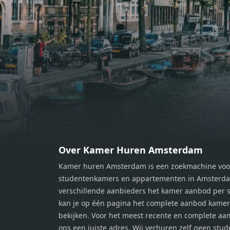
van een prachtig uitzicht en een
van e
moment van rust. De woning
momen
beschikt over twee comfortabele
besch
slaapkamers van respectievelijk 12,1
slaap
m² en 8 m². Beide kamers bieden tal
m² en
van mogelijkheden, zoals een fijne
van m
werkplek, een logeerkamer of een
werkp
persoonlijke slaapkamer. De
perso
moderne badkamer is voorzien van
moder
een douche en wastafel, en er is een
een d
apart toilet - ideaal voor extra
apart 
gemak en privacy. Gelegen in een
gemak
Over Kamer Huren Amsterdam
rustige, groene omgeving in
rusti
Kamer huren Amsterdam is een zoekmachine voo
Zaandam, bevindt de woning zich
Zaand
studentenkamers en appartementen in Amsterdam
op een perfecte locatie. Winkels,
op ee
verschillende aanbieders het kamer aanbod per s
openbaar vervoer en uitvalswegen
openb
kan je op één pagina het complete aanbod kame
naar Amsterdam zijn allemaal
naar 
bekijken. Voor het meest recente en complete aan
binnen handbereik. Bovendien
binne
ons een juiste adres. Wij verhuren zelf geen stu