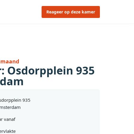
Reageer op deze kamer
r maand
: Osdorpplein 935
rdam
sdorpplein 935
Amsterdam
r vanaf
rvlakte