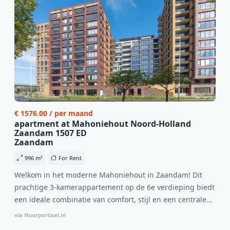
€ 1576.00 / per maand
apartment at Mahoniehout Noord-Holland
Zaandam 1507 ED
Zaandam
996 m²
For Rent
Welkom in het moderne Mahoniehout in Zaandam! Dit
prachtige 3-kamerappartement op de 6e verdieping biedt
een ideale combinatie van comfort, stijl en een centrale
locatie. Met een huurprijs van €1.576 per maand
via Huurportaal.nl
(inclusief BTW) en bijkomende servicekosten van €107,50