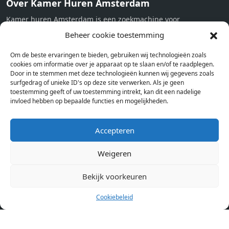
Over Kamer Huren Amsterdam
Kamer huren Amsterdam is een zoekmachine voor
studentenkamers en appartementen in Amsterdam. Wij halen
Beheer cookie toestemming
bij verschillende aanbieders het kamer aanbod per stad op.
Om de beste ervaringen te bieden, gebruiken wij technologieën zoals
Hierdoor kan je op één pagina het complete aanbod kamers in
cookies om informatie over je apparaat op te slaan en/of te raadplegen.
Amsterdam bekijken. Voor het meest recente en complete
Door in te stemmen met deze technologieën kunnen wij gegevens zoals
aanbod ben je bij ons een juiste adres. Wij verhuren zelf geen
surfgedrag of unieke ID's op deze site verwerken. Als je geen
toestemming geeft of uw toestemming intrekt, kan dit een nadelige
studentenkamers of appartementen, maar tonen enkel het
invloed hebben op bepaalde functies en mogelijkheden.
aanbod. Staat jouw nieuwe kamer er tussen, meld je dan aan
op de website van de kameraanbieder.
Accepteren
Weigeren
Kamers in andere steden
Kamer huren in Amsterdam
Bekijk voorkeuren
Cookiebeleid
Pagina’s
Home