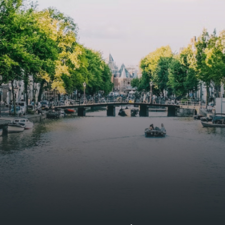
functional open floor plan, a unique custom kitchen, a
bathroom and fitted wardrobes. High-grade finishes
include oak flooring (with floor heating), modular led
lighting, exquisitely tailored wall panels and floor-to-
ceiling windows with layered treatments.Notice:
Displayed prices and data are not final, and should be
used for informative purpose only. They are not
contractual or binding. Energy pass This building is not
subject to EnEV. - Flatscreen TV - Hairdryer - Heating -
Towels and sheets - Iron - Hygiene utensils - Washing
machine - Oven - Microwave - Refrigerator - Internet -
Working desk Homelike Code: UBK-396713 Available From:
Now