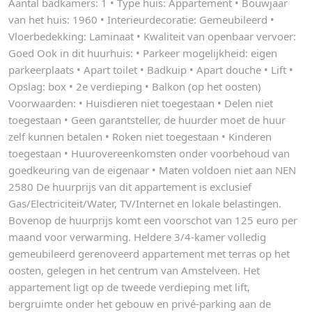
Aantal badkamers: 1 • Type huis: Appartement • Bouwjaar
van het huis: 1960 • Interieurdecoratie: Gemeubileerd •
Vloerbedekking: Laminaat • Kwaliteit van openbaar vervoer:
Goed Ook in dit huurhuis: • Parkeer mogelijkheid: eigen
parkeerplaats • Apart toilet • Badkuip • Apart douche • Lift •
Opslag: box • 2e verdieping • Balkon (op het oosten)
Voorwaarden: • Huisdieren niet toegestaan • Delen niet
toegestaan • Geen garantsteller, de huurder moet de huur
zelf kunnen betalen • Roken niet toegestaan • Kinderen
toegestaan • Huurovereenkomsten onder voorbehoud van
goedkeuring van de eigenaar • Maten voldoen niet aan NEN
2580 De huurprijs van dit appartement is exclusief
Gas/Electriciteit/Water, TV/Internet en lokale belastingen.
Bovenop de huurprijs komt een voorschot van 125 euro per
maand voor verwarming. Heldere 3/4-kamer volledig
gemeubileerd gerenoveerd appartement met terras op het
oosten, gelegen in het centrum van Amstelveen. Het
appartement ligt op de tweede verdieping met lift,
bergruimte onder het gebouw en privé-parking aan de