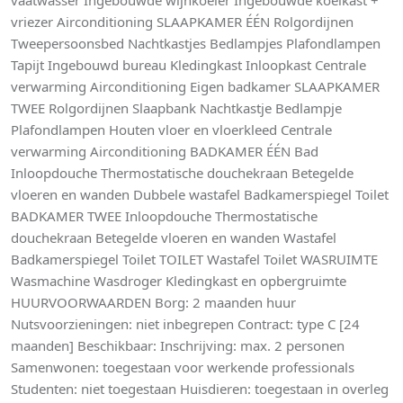
vaatwasser Ingebouwde wijnkoeler Ingebouwde koelkast +
vriezer Airconditioning SLAAPKAMER ÉÉN Rolgordijnen
Tweepersoonsbed Nachtkastjes Bedlampjes Plafondlampen
Tapijt Ingebouwd bureau Kledingkast Inloopkast Centrale
verwarming Airconditioning Eigen badkamer SLAAPKAMER
TWEE Rolgordijnen Slaapbank Nachtkastje Bedlampje
Plafondlampen Houten vloer en vloerkleed Centrale
verwarming Airconditioning BADKAMER ÉÉN Bad
Inloopdouche Thermostatische douchekraan Betegelde
vloeren en wanden Dubbele wastafel Badkamerspiegel Toilet
BADKAMER TWEE Inloopdouche Thermostatische
douchekraan Betegelde vloeren en wanden Wastafel
Badkamerspiegel Toilet TOILET Wastafel Toilet WASRUIMTE
Wasmachine Wasdroger Kledingkast en opbergruimte
HUURVOORWAARDEN Borg: 2 maanden huur
Nutsvoorzieningen: niet inbegrepen Contract: type C [24
maanden] Beschikbaar: Inschrijving: max. 2 personen
Samenwonen: toegestaan voor werkende professionals
Studenten: niet toegestaan Huisdieren: toegestaan in overleg