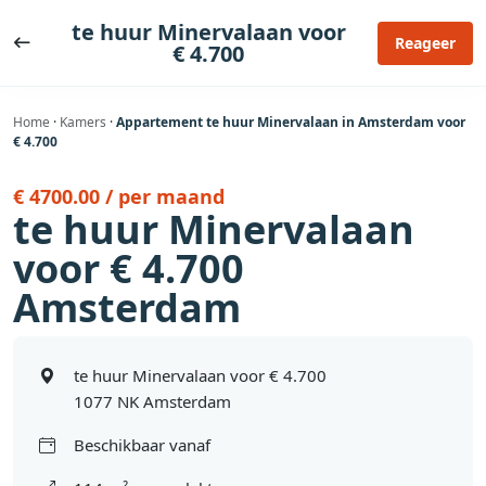
Ga
te huur Minervalaan voor
naar
Reageer
€ 4.700
de
inhoud
Home
·
Kamers
·
Appartement te huur Minervalaan in Amsterdam voor
€ 4.700
€ 4700.00 / per maand
te huur Minervalaan
voor € 4.700
Amsterdam
te huur Minervalaan voor € 4.700
1077 NK Amsterdam
Beschikbaar vanaf