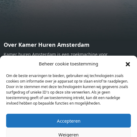
Over Kamer Huren Amsterdam
Kamer huren Amsterdam is een zoekmachine voor
studentenkamers en appartementen in Amsterdam. Wij halen
Beheer cookie toestemming
bij verschillende aanbieders het kamer aanbod per stad op.
Om de beste ervaringen te bieden, gebruiken wij technologieën zoals
Hierdoor kan je op één pagina het complete aanbod kamers in
cookies om informatie over je apparaat op te slaan en/of te raadplegen.
Amsterdam bekijken. Voor het meest recente en complete
Door in te stemmen met deze technologieën kunnen wij gegevens zoals
aanbod ben je bij ons een juiste adres. Wij verhuren zelf geen
surfgedrag of unieke ID's op deze site verwerken. Als je geen
toestemming geeft of uw toestemming intrekt, kan dit een nadelige
studentenkamers of appartementen, maar tonen enkel het
invloed hebben op bepaalde functies en mogelijkheden.
aanbod. Staat jouw nieuwe kamer er tussen, meld je dan aan
op de website van de kameraanbieder.
Accepteren
Weigeren
Kamers in andere steden