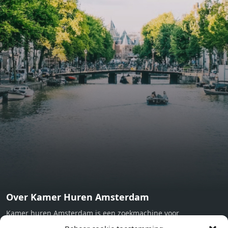
lighting, exquisitely tailored wall panels and floor-to-
ceiling windows with layered treatments.Notice:
Displayed prices and data are not final, and should be
used for informative purpose only. They are not
contractual or binding. Energy pass This building is not
subject to EnEV. - Flatscreen TV - Hairdryer - Heating -
Towels and sheets - Iron - Hygiene utensils - Washing
machine - Oven - Microwave - Refrigerator - Internet -
Working desk Homelike Code: UBK-396713 Available From:
Now
Over Kamer Huren Amsterdam
Kamer huren Amsterdam is een zoekmachine voor
studentenkamers en appartementen in Amsterdam. Wij halen