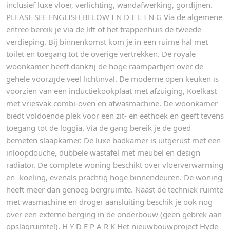
inclusief luxe vloer, verlichting, wandafwerking, gordijnen.
PLEASE SEE ENGLISH BELOW I N D E L I N G Via de algemene
entree bereik je via de lift of het trappenhuis de tweede
verdieping. Bij binnenkomst kom je in een ruime hal met
toilet en toegang tot de overige vertrekken. De royale
woonkamer heeft dankzij de hoge raampartijen over de
gehele voorzijde veel lichtinval. De moderne open keuken is
voorzien van een inductiekookplaat met afzuiging, Koelkast
met vriesvak combi-oven en afwasmachine. De woonkamer
biedt voldoende plek voor een zit- en eethoek en geeft tevens
toegang tot de loggia. Via de gang bereik je de goed
bemeten slaapkamer. De luxe badkamer is uitgerust met een
inloopdouche, dubbele wastafel met meubel en design
radiator. De complete woning beschikt over vloerverwarming
en -koeling, evenals prachtig hoge binnendeuren. De woning
heeft meer dan genoeg bergruimte. Naast de techniek ruimte
met wasmachine en droger aansluiting beschik je ook nog
over een externe berging in de onderbouw (geen gebrek aan
opslagruimte!). H Y D E P A R K Het nieuwbouwproject Hyde