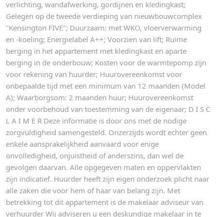
verlichting, wandafwerking, gordijnen en kledingkast;
Gelegen op de tweede verdieping van nieuwbouwcomplex
"Kensington FIVE"; Duurzaam: met WKO, vloerverwarming
en -koeling; Energielabel A++; Voorzien van lift; Ruime
berging in het appartement met kledingkast en aparte
berging in de onderbouw; Kosten voor de warmtepomp zijn
voor rekening van huurder; Huurovereenkomst voor
onbepaalde tijd met een minimum van 12 maanden (Model
A); Waarborgsom: 2 maanden huur; Huurovereenkomst
onder voorbehoud van toestemming van de eigenaar; D I S C
L A I M E R Deze informatie is door ons met de nodige
zorgvuldigheid samengesteld. Onzerzijds wordt echter geen
enkele aansprakelijkheid aanvaard voor enige
onvolledigheid, onjuistheid of anderszins, dan wel de
gevolgen daarvan. Alle opgegeven maten en oppervlakten
zijn indicatief. Huurder heeft zijn eigen onderzoek plicht naar
alle zaken die voor hem of haar van belang zijn. Met
betrekking tot dit appartement is de makelaar adviseur van
verhuurder Wij adviseren u een deskundige makelaar in te