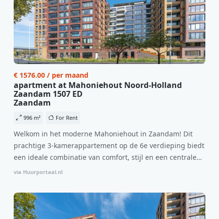
€ 1576.00 / per maand
apartment at Mahoniehout Noord-Holland
Zaandam 1507 ED
Zaandam
996 m²
For Rent
Welkom in het moderne Mahoniehout in Zaandam! Dit
prachtige 3-kamerappartement op de 6e verdieping biedt
een ideale combinatie van comfort, stijl en een centrale
locatie. Met een huurprijs van €1.576 per maand
via Huurportaal.nl
(inclusief BTW) en bijkomende servicekosten van €107,50
per maand is dit een geweldige kans voor professionals
die op zoek zijn naar een woning die direct beschikbaar is
vanaf 1 april 2026. Bij binnenkomst word je verwelkomd