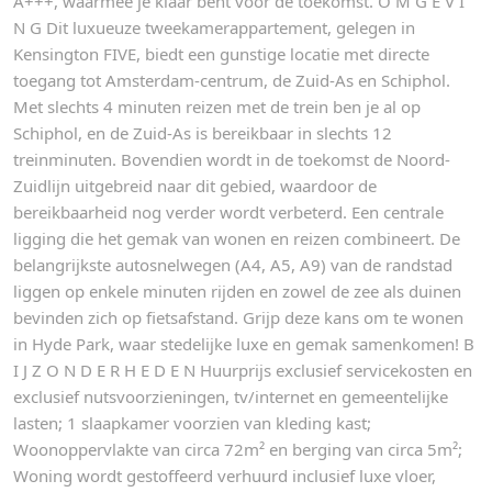
A+++, waarmee je klaar bent voor de toekomst. O M G E V I
N G Dit luxueuze tweekamerappartement, gelegen in
Kensington FIVE, biedt een gunstige locatie met directe
toegang tot Amsterdam-centrum, de Zuid-As en Schiphol.
Met slechts 4 minuten reizen met de trein ben je al op
Schiphol, en de Zuid-As is bereikbaar in slechts 12
treinminuten. Bovendien wordt in de toekomst de Noord-
Zuidlijn uitgebreid naar dit gebied, waardoor de
bereikbaarheid nog verder wordt verbeterd. Een centrale
ligging die het gemak van wonen en reizen combineert. De
belangrijkste autosnelwegen (A4, A5, A9) van de randstad
liggen op enkele minuten rijden en zowel de zee als duinen
bevinden zich op fietsafstand. Grijp deze kans om te wonen
in Hyde Park, waar stedelijke luxe en gemak samenkomen! B
I J Z O N D E R H E D E N Huurprijs exclusief servicekosten en
exclusief nutsvoorzieningen, tv/internet en gemeentelijke
lasten; 1 slaapkamer voorzien van kleding kast;
Woonoppervlakte van circa 72m² en berging van circa 5m²;
Woning wordt gestoffeerd verhuurd inclusief luxe vloer,