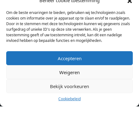
Beheer cookie toestemming
bij verschillende aanbieders het kamer aanbod per stad op.
Om de beste ervaringen te bieden, gebruiken wij technologieën zoals
Hierdoor kan je op één pagina het complete aanbod kamers in
cookies om informatie over je apparaat op te slaan en/of te raadplegen.
Amsterdam bekijken. Voor het meest recente en complete
Door in te stemmen met deze technologieën kunnen wij gegevens zoals
aanbod ben je bij ons een juiste adres. Wij verhuren zelf geen
surfgedrag of unieke ID's op deze site verwerken. Als je geen
toestemming geeft of uw toestemming intrekt, kan dit een nadelige
studentenkamers of appartementen, maar tonen enkel het
invloed hebben op bepaalde functies en mogelijkheden.
aanbod. Staat jouw nieuwe kamer er tussen, meld je dan aan
op de website van de kameraanbieder.
Accepteren
Weigeren
Kamers in andere steden
Kamer huren in Amsterdam
Bekijk voorkeuren
Cookiebeleid
Pagina’s
Home
Blog
Over ons
Cookiebeleid (EU)