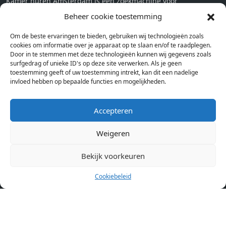
Kamer huren Amsterdam is een zoekmachine voor
studentenkamers en appartementen in Amsterdam. Wij halen
Beheer cookie toestemming
bij verschillende aanbieders het kamer aanbod per stad op.
Om de beste ervaringen te bieden, gebruiken wij technologieën zoals
Hierdoor kan je op één pagina het complete aanbod kamers in
cookies om informatie over je apparaat op te slaan en/of te raadplegen.
Amsterdam bekijken. Voor het meest recente en complete
Door in te stemmen met deze technologieën kunnen wij gegevens zoals
aanbod ben je bij ons een juiste adres. Wij verhuren zelf geen
surfgedrag of unieke ID's op deze site verwerken. Als je geen
toestemming geeft of uw toestemming intrekt, kan dit een nadelige
studentenkamers of appartementen, maar tonen enkel het
invloed hebben op bepaalde functies en mogelijkheden.
aanbod. Staat jouw nieuwe kamer er tussen, meld je dan aan
op de website van de kameraanbieder.
Accepteren
Weigeren
Kamers in andere steden
Kamer huren in Amsterdam
Bekijk voorkeuren
Cookiebeleid
Pagina’s
Home
Blog