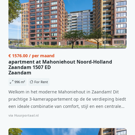
€ 1576.00 / per maand
apartment at Mahoniehout Noord-Holland
Zaandam 1507 ED
Zaandam
996 m²
For Rent
Welkom in het moderne Mahoniehout in Zaandam! Dit
prachtige 3-kamerappartement op de 6e verdieping biedt
een ideale combinatie van comfort, stijl en een centrale
locatie. Met een huurprijs van €1.576 per maand
via Huurportaal.nl
(inclusief BTW) en bijkomende servicekosten van €107,50
per maand is dit een geweldige kans voor professionals