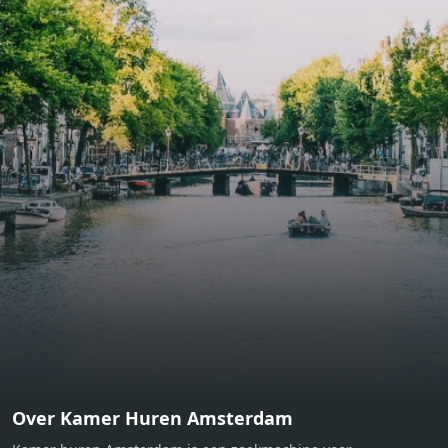
bathroom and fitted wardrobes. High-grade finishes
include oak flooring (with floor heating), modular led
lighting, exquisitely tailored wall panels and floor-to-
ceiling windows with layered treatments.Notice:
Displayed prices and data are not final, and should be
used for informative purpose only. They are not
contractual or binding. Energy pass This building is not
subject to EnEV. - Flatscreen TV - Hairdryer - Heating -
Towels and sheets - Iron - Hygiene utensils - Washing
machine - Oven - Microwave - Refrigerator - Internet -
Working desk Homelike Code: UBK-396713 Available From:
Now
Over Kamer Huren Amsterdam