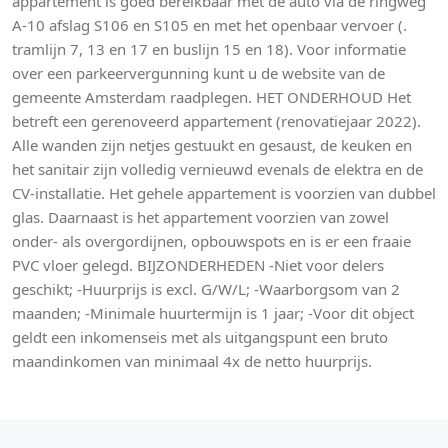
appartement is goed bereikbaar met de auto via de ringweg
A-10 afslag S106 en S105 en met het openbaar vervoer (.
tramlijn 7, 13 en 17 en buslijn 15 en 18). Voor informatie
over een parkeervergunning kunt u de website van de
gemeente Amsterdam raadplegen. HET ONDERHOUD Het
betreft een gerenoveerd appartement (renovatiejaar 2022).
Alle wanden zijn netjes gestuukt en gesaust, de keuken en
het sanitair zijn volledig vernieuwd evenals de elektra en de
CV-installatie. Het gehele appartement is voorzien van dubbel
glas. Daarnaast is het appartement voorzien van zowel
onder- als overgordijnen, opbouwspots en is er een fraaie
PVC vloer gelegd. BIJZONDERHEDEN -Niet voor delers
geschikt; -Huurprijs is excl. G/W/L; -Waarborgsom van 2
maanden; -Minimale huurtermijn is 1 jaar; -Voor dit object
geldt een inkomenseis met als uitgangspunt een bruto
maandinkomen van minimaal 4x de netto huurprijs.