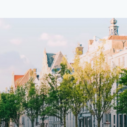
d
boutique residential complex in the
cial
Weteringbuurt. The fully furnished,
fitted
93m2, ready-to-live, contemporary
s
apartments with separate private
storage and secure bicycle parking
with an elegant lobby with an
and
elevator and green communal
ayered
spaces.The building incorporates
ue
solar panels to generate energy
supply. The windows have solar
shed,
control glazing, and the apartments
have climate control driven by a
ate
thermal energy storage system.
rking
Underfloor heating and cooling
contribute to a healthy indoor
environment. The atriums' seasonal
tes
green walls provide natural summer
gy
cooling, improved air quality and
r
acoustics, and are specially