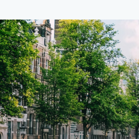
van €1.576 per maand (inclusief
van €
BTW) en bijkomende servicekosten
BTW) 
van €107,50 per maand is dit een
van €
geweldige kans voor professionals
gewel
die op zoek zijn naar een woning die
die o
direct beschikbaar is vanaf 1 april
direc
2026. Bij binnenkomst word je
2026. Bij binnenkomst word j
verwelkomd in een ruime
verwe
woonkamer met open keuken,
woonk
samen goed voor 44 m² aan
samen
leefruimte. De lichte woonkamer
leefr
biedt genoeg ruimte voor een
biedt
gezellige zithoek én een stijlvolle
gezell
eethoek. De keuken is van alle
eetho
gemakken voorzien, perfect voor het
gemak
bereiden van heerlijke maaltijden.
berei
Vanuit de woonkamer stap je zo het
Vanui
balkon op, waar je kunt genieten
balko
van een prachtig uitzicht en een
van e