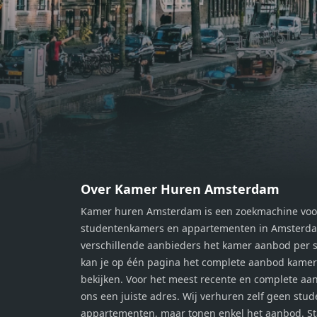
moment van rust. De woning
momen
beschikt over twee comfortabele
besch
slaapkamers van respectievelijk 12,1
slaap
m² en 8 m². Beide kamers bieden tal
m² en
van mogelijkheden, zoals een fijne
van m
werkplek, een logeerkamer of een
werkp
persoonlijke slaapkamer. De
perso
moderne badkamer is voorzien van
moder
een douche en wastafel, en er is een
een d
apart toilet - ideaal voor extra
apart 
gemak en privacy. Gelegen in een
gemak
Over Kamer Huren Amsterdam
rustige, groene omgeving in
rusti
Kamer huren Amsterdam is een zoekmachine voo
Zaandam, bevindt de woning zich
Zaand
studentenkamers en appartementen in Amsterdam
op een perfecte locatie. Winkels,
op ee
verschillende aanbieders het kamer aanbod per s
openbaar vervoer en uitvalswegen
openb
kan je op één pagina het complete aanbod kame
naar Amsterdam zijn allemaal
naar 
bekijken. Voor het meest recente en complete aan
binnen handbereik. Bovendien
binne
ons een juiste adres. Wij verhuren zelf geen stu
geniet je hier van de unieke
genie
appartementen, maar tonen enkel het aanbod. S