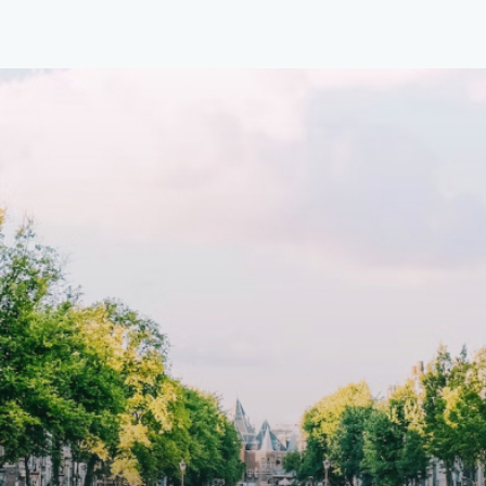
1.576 per maand (inclusief
residence features efficient an
en bijkomende servicekosten
functional open floor plan, spe
107,50 per maand is dit een
custom kitchen, bathroom and 
dige kans voor professionals
wardrobes. High-grade finishe
p zoek zijn naar een woning die
include oak flooring (with floor
t beschikbaar is vanaf 1 april
heating), modular led lighting,
e
exquisite tailored wall panels 
lkomd in een ruime
floor to ceiling windows with l
amer met open keuken,
treatments.A high-end boutiq
 goed voor 44 m² aan
residential complex in the
uimte. De lichte woonkamer
Weteringbuurt. The fully furni
 genoeg ruimte voor een
ready-to-live, contemporary
ige zithoek én een stijlvolle
apartments with separate priv
ek. De keuken is van alle
storage and secure bicycle pa
ken voorzien, perfect voor het
with an elegant lobby with an
den van heerlijke maaltijden.
elevator and green communal
t de woonkamer stap je zo het
spaces.The building incorpora
n op, waar je kunt genieten
solar panels to generate ener
en prachtig uitzicht en een
supply. The windows have sola