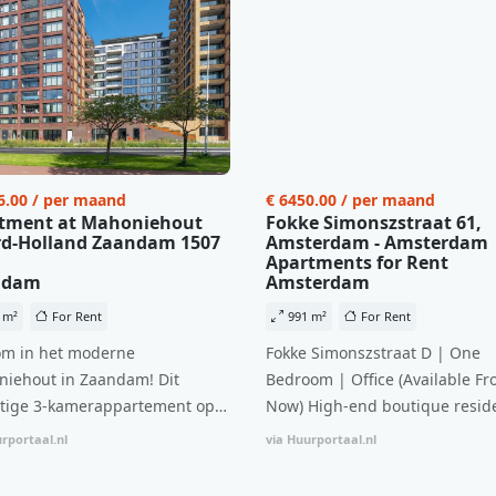
6.00 / per maand
€ 6450.00 / per maand
tment at Mahoniehout
Fokke Simonszstraat 61,
d-Holland Zaandam 1507
Amsterdam - Amsterdam
Apartments for Rent
ndam
Amsterdam
 m²
For Rent
991 m²
For Rent
m in het moderne
Fokke Simonszstraat D | One
iehout in Zaandam! Dit
Bedroom | Office (Available Fr
tige 3-kamerappartement op
Now) High-end boutique reside
 verdieping biedt een ideale
complex in De Pijp feautring a
rportaal.nl
via Huurportaal.nl
natie van comfort, stijl en een
open floor plan and elevator a
ale locatie. Met een huurprijs
with open living space The bri