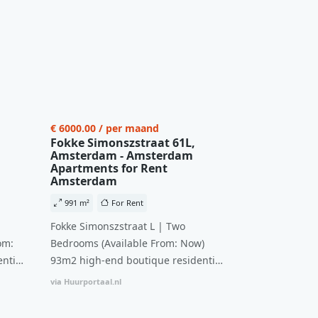
€ 6000.00 / per maand
Fokke Simonszstraat 61L,
Amsterdam - Amsterdam
Apartments for Rent
Amsterdam
991 m²
For Rent
Fokke Simonszstraat L | Two
om:
Bedrooms (Available From: Now)
ntial
93m2 high-end boutique residential
n
complex in De Pijp feautring an
via Huurportaal.nl
ccesss
open floor plan and elevator acesss
ght
with open living space A high-end