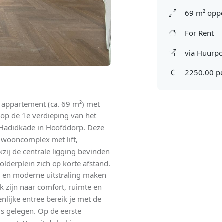
69 m² oppe
For Rent
via Huurpo
2250.00 p
 appartement (ca. 69 m²) met
op de 1e verdieping van het
Hadidkade in Hoofddorp. Deze
n wooncomplex met lift,
zij de centrale ligging bevinden
derplein zich op korte afstand.
g en moderne uitstraling maken
k zijn naar comfort, ruimte en
nlijke entree bereik je met de
 is gelegen. Op de eerste