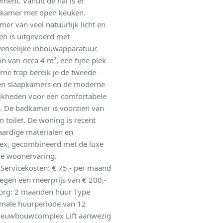
ment. Vanuit de hal is er
oonkamer met open keuken.
er van veel natuurlijk licht en
ken is uitgevoerd met
wenselijke inbouwapparatuur.
 van circa 4 m², een fijne plek
erne trap bereik je de tweede
en slaapkamers en de moderne
jkheden voor een comfortabele
. De badkamer is voorzien van
 toilet. De woning is recent
aardige materialen en
lex, gecombineerd met de luxe
le woonervaring.
 Servicekosten: € 75,- per maand
tegen een meerprijs van € 200,-
Borg: 2 maanden huur Type
imale huurperiode van 12
nieuwbouwcomplex Lift aanwezig