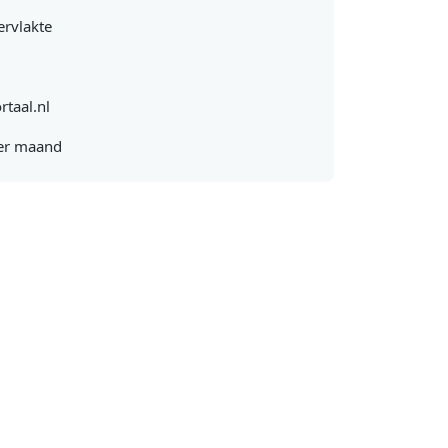
rvlakte
rtaal.nl
er maand