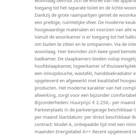
woonlaag bevindt zich de entree van het apparte
toegang tot het separate toilet en de lichte w
Dankzij de grote raampartijen geniet de woonkam
een prettige, ruimtelijke sfeer. De moderne keu
hoogwaardige materialen en voorzien van alle 
Vanuit de woonkamer is er toegang tot het balkon
om buiten te zitten en te ontspannen. Via de int
woonlaag. Hier bevinden zich twee goed bemet
badkamer. De slaapkamers bieden volop mogeli
hoofdslaapkamer, logeerkamer of thuiswerkplek
een inloopdouche, wastafel, handdoekradiator en
opgeleverd en afgewerkt met kwalitatief hoogw
producten. Het moderne karakter van het comp
afwerking, zorgt voor een bijzonder comfortabe
Bijzonderheden: Huurprijs: € 2.250,- per maand
Parkeerplaats in de parkeergarage beschikbaar 
per maand Startdatum: per direct beschikbaar 
contract: Model A, onbepaalde tijd met een min
maanden Energielabel A++ Recent opgeleverd 