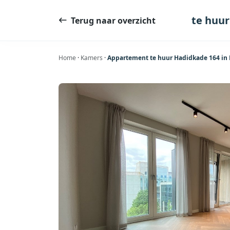
Ga
naar
te huur
Terug naar overzicht
de
inhoud
Home
·
Kamers
·
Appartement te huur Hadidkade 164 in 