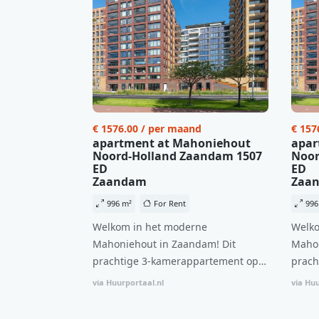
€ 1576.00 / per maand
€ 157
apartment at Mahoniehout
apar
Noord-Holland Zaandam 1507
Noor
ED
ED
Zaandam
Zaa
996 m²
For Rent
996
Welkom in het moderne
Welko
Mahoniehout in Zaandam! Dit
Mahon
prachtige 3-kamerappartement op
prach
de 6e verdieping biedt een ideale
de 6e
via Huurportaal.nl
via Huu
combinatie van comfort, stijl en een
combi
centrale locatie. Met een huurprijs
centr