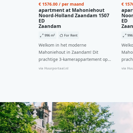
€ 1576.00 / per maand
€ 157
apartment at Mahoniehout
apar
Noord-Holland Zaandam 1507
Noor
ED
ED
Zaandam
Zaa
996 m²
For Rent
996
Welkom in het moderne
Welko
Mahoniehout in Zaandam! Dit
Mahon
prachtige 3-kamerappartement op
prach
de 6e verdieping biedt een ideale
de 6e
via Huurportaal.nl
via Huu
combinatie van comfort, stijl en een
combi
centrale locatie. Met een huurprijs
centr
van €1.576 per maand (inclusief
van €
BTW) en bijkomende servicekosten
BTW) 
van €107,50 per maand is dit een
van €
geweldige kans voor professionals
gewel
die op zoek zijn naar een woning die
die o
direct beschikbaar is vanaf 1 april
direc
2026. Bij binnenkomst word je
2026. Bij binnenkomst word j