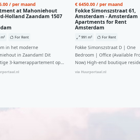
6.00 / per maand
€ 6450.00 / per maand
tment at Mahoniehout
Fokke Simonszstraat 61,
d-Holland Zaandam 1507
Amsterdam - Amsterdam
Apartments for Rent
ndam
Amsterdam
 m²
For Rent
991 m²
For Rent
m in het moderne
Fokke Simonszstraat D | One
iehout in Zaandam! Dit
Bedroom | Office (Available Fr
tige 3-kamerappartement op
Now) High-end boutique reside
 verdieping biedt een ideale
complex in De Pijp feautring a
rportaal.nl
via Huurportaal.nl
natie van comfort, stijl en een
open floor plan and elevator a
ale locatie. Met een huurprijs
with open living space The bri
1.576 per maand (inclusief
residence features efficient an
en bijkomende servicekosten
functional open floor plan, spe
107,50 per maand is dit een
custom kitchen, bathroom and 
dige kans voor professionals
wardrobes. High-grade finishe
p zoek zijn naar een woning die
include oak flooring (with floor
t beschikbaar is vanaf 1 april
heating), modular led lighting,
e
exquisite tailored wall panels 