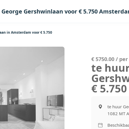
r George Gershwinlaan voor € 5.750 Amsterd
aan in Amsterdam voor € 5.750
€ 5750.00 / pe
te huu
Gershw
€ 5.75
te huur Ge
1082 MT 
Beschikbaa