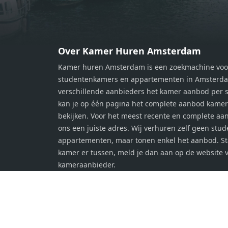
moderne badkamer is voorzien van
moder
een douche en wastafel, en er is een
een d
apart toilet - ideaal voor extra
apart 
gemak en privacy. Gelegen in een
gemak
Over Kamer Huren Amsterdam
rustige, groene omgeving in
rusti
Kamer huren Amsterdam is een zoekmachine voo
Zaandam, bevindt de woning zich
Zaand
studentenkamers en appartementen in Amsterdam
op een perfecte locatie. Winkels,
op ee
verschillende aanbieders het kamer aanbod per s
openbaar vervoer en uitvalswegen
openb
kan je op één pagina het complete aanbod kame
naar Amsterdam zijn allemaal
naar 
bekijken. Voor het meest recente en complete aan
binnen handbereik. Bovendien
binne
ons een juiste adres. Wij verhuren zelf geen stu
geniet je hier van de unieke
genie
appartementen, maar tonen enkel het aanbod. S
combinatie van stedelijke
combi
kamer er tussen, meld je dan aan op de website 
voorzieningen en de ontspanning
voorz
kameraanbieder.
van een serene woonomgeving. Ben
van e
jij op zoek naar een stijlvol
jij op
appartement met alle gemakken van
appar
de stad binnen handbereik? Laat
de st
deze kans niet aan je voorbijgaan en
deze 