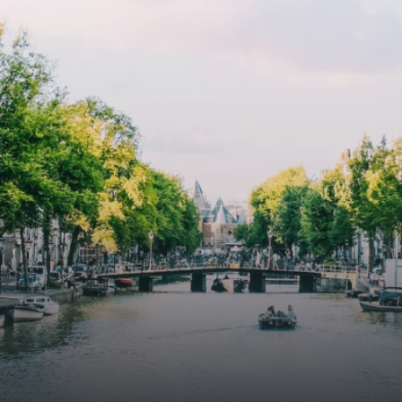
lkomd in een ruime
floor to ceiling windows with l
amer met open keuken,
treatments.A high-end boutiq
 goed voor 44 m² aan
residential complex in the
uimte. De lichte woonkamer
Weteringbuurt. The fully furni
 genoeg ruimte voor een
ready-to-live, contemporary
ige zithoek én een stijlvolle
apartments with separate priv
ek. De keuken is van alle
storage and secure bicycle pa
ken voorzien, perfect voor het
with an elegant lobby with an
den van heerlijke maaltijden.
elevator and green communal
t de woonkamer stap je zo het
spaces.The building incorpora
n op, waar je kunt genieten
solar panels to generate ener
en prachtig uitzicht en een
supply. The windows have sola
t van rust. De woning
control glazing, and the apar
ikt over twee comfortabele
have climate control driven by
kamers van respectievelijk 12,1
thermal energy storage system
 8 m². Beide kamers bieden tal
Underfloor heating and coolin
ogelijkheden, zoals een fijne
contribute to a healthy indoor
lek, een logeerkamer of een
environment. The atriums' sea
onlijke slaapkamer. De
green walls provide natural 