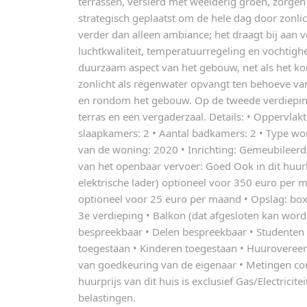
terrassen, versierd met weelderig groen, zorgen
strategisch geplaatst om de hele dag door zonli
verder dan alleen ambiance; het draagt bij aan v
luchtkwaliteit, temperatuurregeling en vochtigh
duurzaam aspect van het gebouw, net als het k
zonlicht als regenwater opvangt ten behoeve van
en rondom het gebouw. Op de tweede verdiepin
terras en een vergaderzaal. Details: • Oppervlak
slaapkamers: 2 • Aantal badkamers: 2 • Type w
van de woning: 2020 • Inrichting: Gemeubileerd 
van het openbaar vervoer: Goed Ook in dit huurh
elektrische lader) optioneel voor 350 euro per 
optioneel voor 25 euro per maand • Opslag: box • 
3e verdieping • Balkon (dat afgesloten kan wor
bespreekbaar • Delen bespreekbaar • Studenten 
toegestaan • Kinderen toegestaan • Huurovere
van goedkeuring van de eigenaar • Metingen c
huurprijs van dit huis is exclusief Gas/Electricite
belastingen.