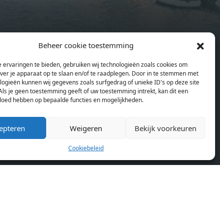
and
heating), modular led lighting,
exquisitely tailored wall panels and
ds and
floor-to-ceiling windows with
Beheer cookie toestemming
rices
layered treatments.Notice:
en
Pagina’s
ould
Displayed prices and data are not
 ervaringen te bieden, gebruiken wij technologieën zoals cookies om
Home
se
final, and should be used for
over je apparaat op te slaan en/of te raadplegen. Door in te stemmen met
Blog
or
informative purpose only. They are
logieën kunnen wij gegevens zoals surfgedrag of unieke ID's op deze site
Over ons
Als je geen toestemming geeft of uw toestemming intrekt, kan dit een
lding
not contractual or binding. Energy
vloed hebben op bepaalde functies en mogelijkheden.
Cookiebeleid (EU)
lly
pass This building is not subject to
rdam,
EnEV. - Flatscreen TV - Hairdryer -
epteren
Weigeren
Bekijk voorkeuren
neken
Heating - Towels and sheets - Iron -
n.
Hygiene utensils - Washing machine
Cookiebeleid
km
- Oven - Microwave - Refrigerator -
allet
Internet - Working desk Homelike
Code: UBK-396713 Available From:
 TV -
Now
ron -
achine