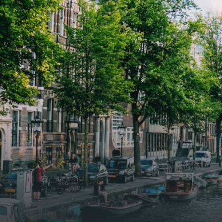
verwelkomd in een ruime
verwe
woonkamer met open keuken,
woonk
samen goed voor 44 m² aan
samen
leefruimte. De lichte woonkamer
leefr
biedt genoeg ruimte voor een
biedt
gezellige zithoek én een stijlvolle
gezell
eethoek. De keuken is van alle
eetho
gemakken voorzien, perfect voor het
gemak
bereiden van heerlijke maaltijden.
berei
Vanuit de woonkamer stap je zo het
Vanui
balkon op, waar je kunt genieten
balko
van een prachtig uitzicht en een
van e
moment van rust. De woning
momen
beschikt over twee comfortabele
besch
slaapkamers van respectievelijk 12,1
slaap
m² en 8 m². Beide kamers bieden tal
m² en
van mogelijkheden, zoals een fijne
van m
werkplek, een logeerkamer of een
werkp
persoonlijke slaapkamer. De
perso