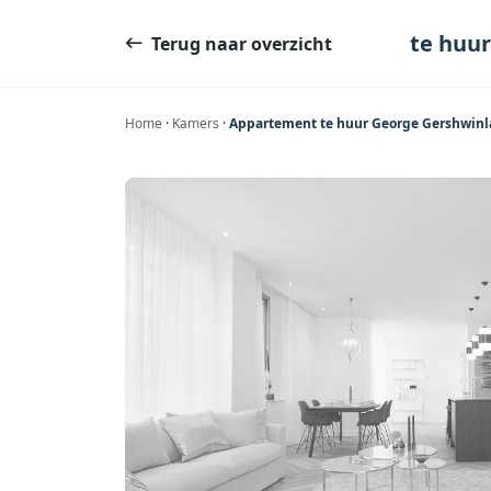
Ga
naar
te huu
Terug naar overzicht
de
inhoud
Home
·
Kamers
·
Appartement te huur George Gershwinl