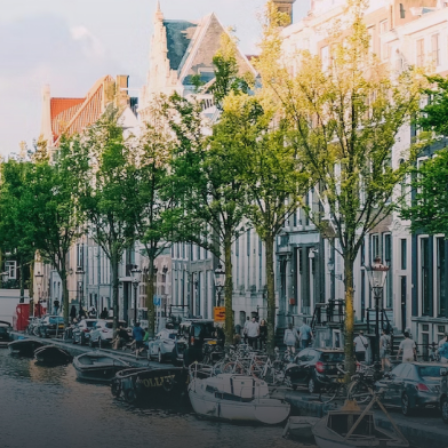
ayered
spaces.The building incorporates
ue
solar panels to generate energy
supply. The windows have solar
shed,
control glazing, and the apartments
have climate control driven by a
ate
thermal energy storage system.
rking
Underfloor heating and cooling
contribute to a healthy indoor
environment. The atriums' seasonal
tes
green walls provide natural summer
gy
cooling, improved air quality and
r
acoustics, and are specially
tments
designed to attract native birds and
 a
butterflies.The bright residence
.
features an efficient and functional
g
open floor plan, a unique custom
kitchen, a bathroom and fitted
sonal
wardrobes. High-grade finishes
summer
include oak flooring (with floor