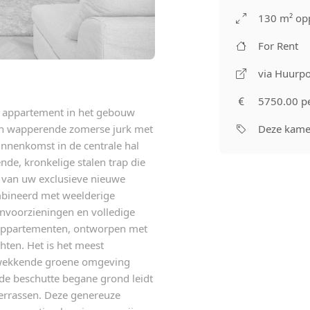
130 m² op
For Rent
via Huurpo
5750.00 p
g appartement in het gebouw
Deze kamer
een wapperende zomerse jurk met
nnenkomst in de centrale hal
de, kronkelige stalen trap die
 van uw exclusieve nieuwe
mbineerd met weelderige
envoorzieningen en volledige
 appartementen, ontworpen met
ten. Het is het meest
kwekkende groene omgeving
 de beschutte begane grond leidt
 terrassen. Deze genereuze