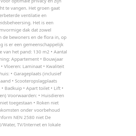
 voor optimale privacy en zijn
cht te vangen. Het groen gaat
erbeterde ventilatie en
eidsbeheersing. Het is een
omvormige dak dat zowel
 de bewoners en de flora in, op
g is er een gemeenschappelijk
te van het pand: 130 m2 • Aantal
oning: Appartement • Bouwjaar
• Vloeren: Laminaat • Kwaliteit
uis: • Garageplaats (inclusief
maand • Scooteropslagplaats
Badkuip • Apart toilet • Lift •
den) Voorwaarden: • Huisdieren
niet toegestaan • Roken niet
enkomsten onder voorbehoud
onform NEN 2580 niet De
it/Water, TV/Internet en lokale