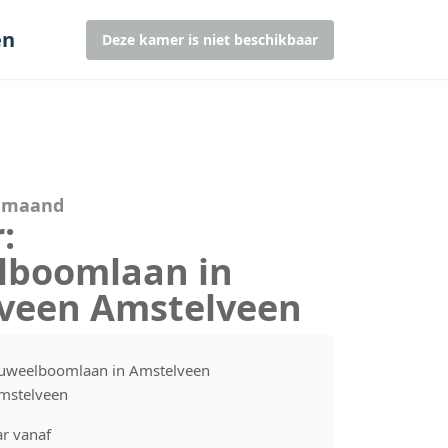
en
Deze kamer is niet beschikbaar
r maand
:
lboomlaan in
veen Amstelveen
luweelboomlaan in Amstelveen
mstelveen
r vanaf