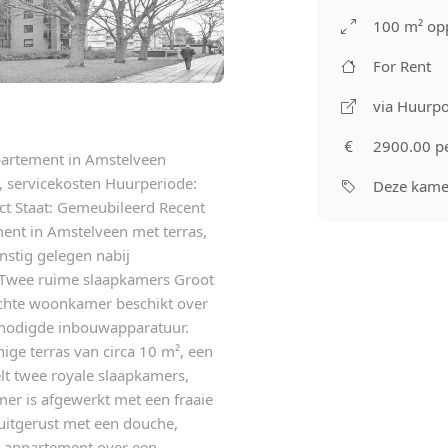
100 m² op
For Rent
via Huurpo
2900.00 p
partement in Amstelveen
v, servicekosten Huurperiode:
Deze kamer
ct Staat: Gemeubileerd Recent
nt in Amstelveen met terras,
stig gelegen nabij
: Twee ruime slaapkamers Groot
ichte woonkamer beschikt over
enodigde inbouwapparatuur.
nige terras van circa 10 m², een
lt twee royale slaapkamers,
er is afgewerkt met een fraaie
uitgerust met een douche,
et appartement over een