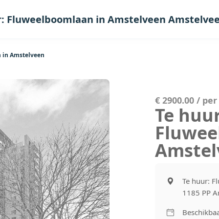
r: Fluweelboomlaan in Amstelveen Amstelve
 in Amstelveen
€ 2900.00 / pe
Te huur
Fluwee
Amstel
Te huur: F
1185 PP A
Beschikbaa