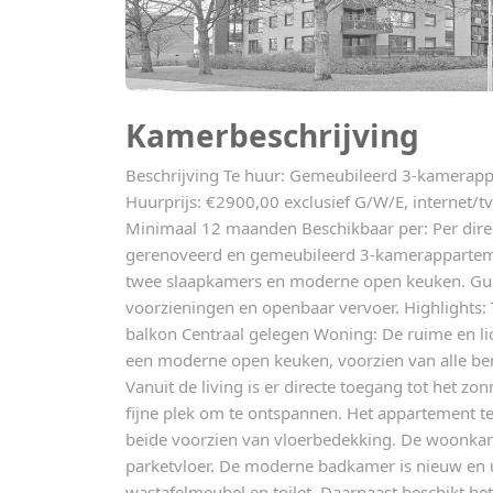
Kamerbeschrijving
Beschrijving Te huur: Gemeubileerd 3-kamerap
Huurprijs: €2900,00 exclusief G/W/E, internet/t
Minimaal 12 maanden Beschikbaar per: Per dire
gerenoveerd en gemeubileerd 3-kamerapparteme
twee slaapkamers en moderne open keuken. Gun
voorzieningen en openbaar vervoer. Highlights
balkon Centraal gelegen Woning: De ruime en l
een moderne open keuken, voorzien van alle b
Vanuit de living is er directe toegang tot het zon
fijne plek om te ontspannen. Het appartement te
beide voorzien van vloerbedekking. De woonkam
parketvloer. De moderne badkamer is nieuw en 
wastafelmeubel en toilet. Daarnaast beschikt h