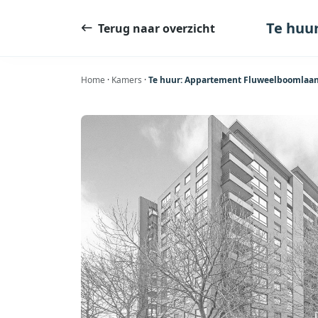
Ga
naar
Te huu
Terug naar overzicht
de
inhoud
Home
·
Kamers
·
Te huur: Appartement Fluweelboomlaan