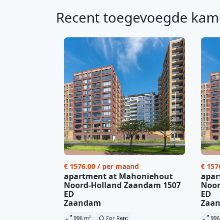
Recent toegevoegde kam
€ 1576.00 / per maand
€ 157
apartment at Mahoniehout
apar
Noord-Holland Zaandam 1507
Noor
ED
ED
Zaandam
Zaa
996 m²
For Rent
996