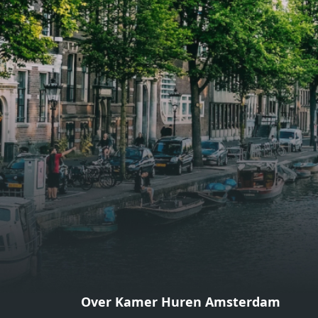
gezellige zithoek én een stijlvolle
gezell
eethoek. De keuken is van alle
eetho
gemakken voorzien, perfect voor het
gemak
bereiden van heerlijke maaltijden.
berei
Vanuit de woonkamer stap je zo het
Vanui
balkon op, waar je kunt genieten
balko
van een prachtig uitzicht en een
van e
moment van rust. De woning
momen
beschikt over twee comfortabele
besch
slaapkamers van respectievelijk 12,1
slaap
m² en 8 m². Beide kamers bieden tal
m² en
van mogelijkheden, zoals een fijne
van m
werkplek, een logeerkamer of een
werkp
persoonlijke slaapkamer. De
perso
moderne badkamer is voorzien van
moder
een douche en wastafel, en er is een
een d
apart toilet - ideaal voor extra
apart 
gemak en privacy. Gelegen in een
gemak
Over Kamer Huren Amsterdam
rustige, groene omgeving in
rusti